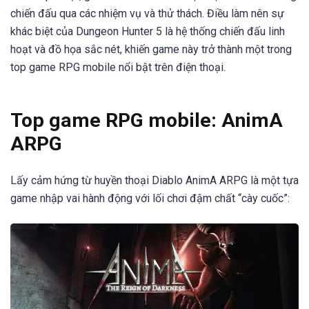
chiến đấu qua các nhiệm vụ và thử thách. Điều làm nên sự
khác biệt của Dungeon Hunter 5 là hệ thống chiến đấu linh
hoạt và đồ họa sắc nét, khiến game này trở thành một trong
top game RPG mobile nổi bật trên điện thoại.
Top game RPG mobile: AnimA
ARPG
Lấy cảm hứng từ huyền thoại Diablo AnimA ARPG là một tựa
game nhập vai hành động với lối chơi đậm chất “cày cuốc”: