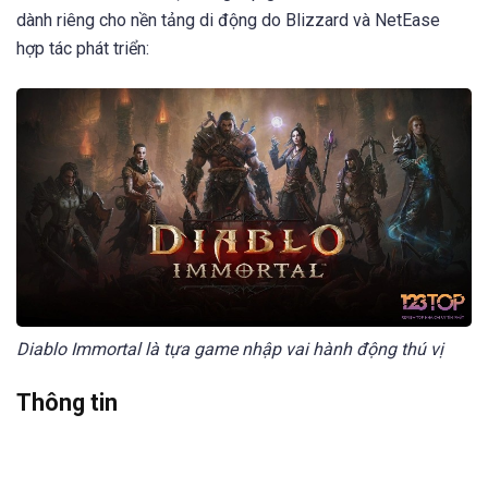
dành riêng cho nền tảng di động do Blizzard và NetEase
hợp tác phát triển:
Diablo Immortal là tựa game nhập vai hành động thú vị
Thông tin