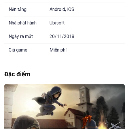
Nền tảng
Android, iOS
Nhà phát hành
Ubisoft
Ngày ra mắt
20/11/2018
Giá game
Miễn phí
Đặc điểm