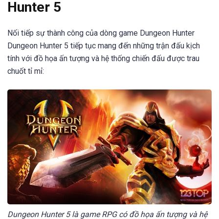
Hunter 5
Nối tiếp sự thành công của dòng game Dungeon Hunter
Dungeon Hunter 5 tiếp tục mang đến những trận đấu kịch
tính với đồ họa ấn tượng và hệ thống chiến đấu được trau
chuốt tỉ mỉ:
Dungeon Hunter 5 là game RPG có đồ họa ấn tượng và hệ