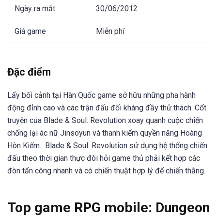
Ngày ra mắt
30/06/2012
Giá game
Miễn phí
Đặc điểm
Lấy bối cảnh tại Hàn Quốc game sở hữu những pha hành
động đỉnh cao và các trận đấu đối kháng đầy thử thách. Cốt
truyện của Blade & Soul: Revolution xoay quanh cuộc chiến
chống lại ác nữ Jinsoyun và thanh kiếm quyền năng Hoàng
Hôn Kiếm. Blade & Soul: Revolution sử dụng hệ thống chiến
đấu theo thời gian thực đòi hỏi game thủ phải kết hợp các
đòn tấn công nhanh và có chiến thuật hợp lý để chiến thắng.
Top game RPG mobile: Dungeon