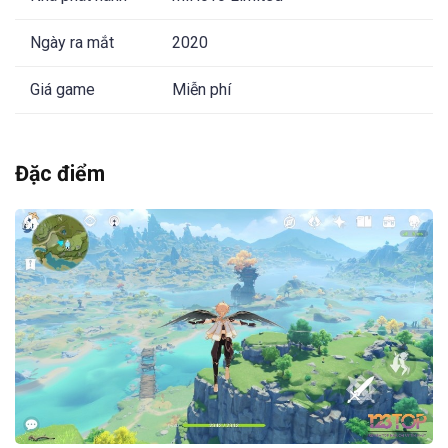
Ngày ra mắt
2020
Giá game
Miễn phí
Đặc điểm