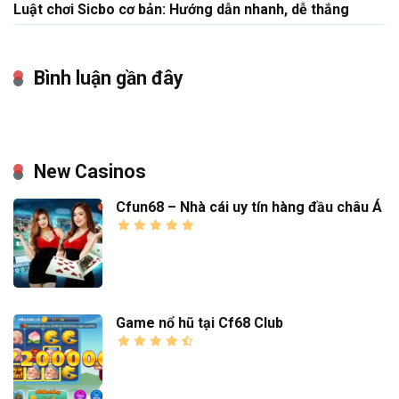
Luật chơi Sicbo cơ bản: Hướng dẫn nhanh, dễ thắng
Bình luận gần đây
New Casinos
Cfun68 – Nhà cái uy tín hàng đầu châu Á
Game nổ hũ tại Cf68 Club