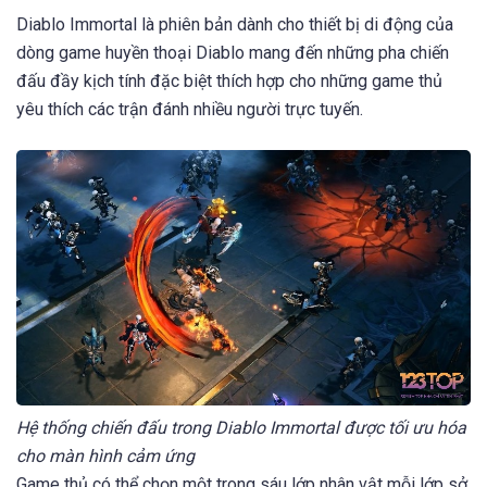
Diablo Immortal là phiên bản dành cho thiết bị di động của
dòng game huyền thoại Diablo mang đến những pha chiến
đấu đầy kịch tính đặc biệt thích hợp cho những game thủ
yêu thích các trận đánh nhiều người trực tuyến.
Hệ thống chiến đấu trong Diablo Immortal được tối ưu hóa
cho màn hình cảm ứng
Game thủ có thể chọn một trong sáu lớp nhân vật mỗi lớp sở