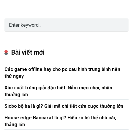
Bài viết mới
Các game offline hay cho pc cau hinh trung binh nên
thử ngay
Xác suất trúng giải đặc biệt: Nắm mẹo chơi, nhận
thưởng lớn
Sicbo bộ ba là gì? Giải mã chi tiết cửa cược thưởng lớn
House edge Baccarat là gì? Hiểu rõ lợi thế nhà cái,
thắng lớn