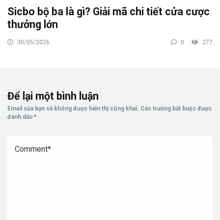
Sicbo bộ ba là gì? Giải mã chi tiết cửa cược
thưởng lớn
30/05/2026
0
277
Để lại một bình luận
Email của bạn sẽ không được hiển thị công khai.
Các trường bắt buộc được
đánh dấu
*