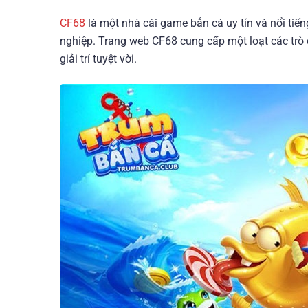
CF68
là một nhà cái game bắn cá uy tín và nổi tiế
nghiệp. Trang web CF68 cung cấp một loạt các trò
giải trí tuyệt vời.