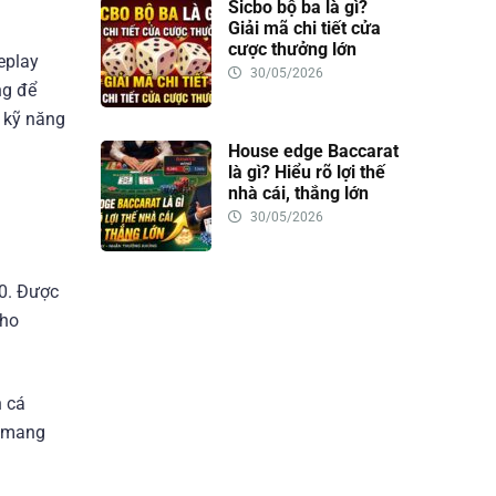
Sicbo bộ ba là gì?
Giải mã chi tiết cửa
cược thưởng lớn
eplay
30/05/2026
ng để
, kỹ năng
House edge Baccarat
là gì? Hiểu rõ lợi thế
nhà cái, thắng lớn
30/05/2026
0. Được
cho
n cá
ể mang