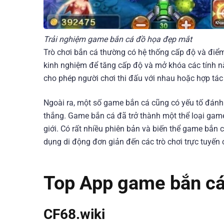
Trải nghiệm game bắn cá đồ họa đẹp mắt
Trò chơi bắn cá thường có hệ thống cấp độ và điểm
kinh nghiệm để tăng cấp độ và mở khóa các tính n
cho phép người chơi thi đấu với nhau hoặc hợp tác
Ngoài ra, một số game bắn cá cũng có yếu tố đánh 
thắng. Game bắn cá đã trở thành một thể loại game
giới. Có rất nhiều phiên bản và biến thể game bắn
dụng di động đơn giản đến các trò chơi trực tuyến
Top App game bắn cá 
CF68.wiki