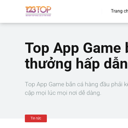
Trang c
Top App Game bắ
thưởng hấp dẫn
Top App Game bắn cá hàng đầu phải kể 
cập mọi lúc mọi nơi dễ dàng.
Tin tức