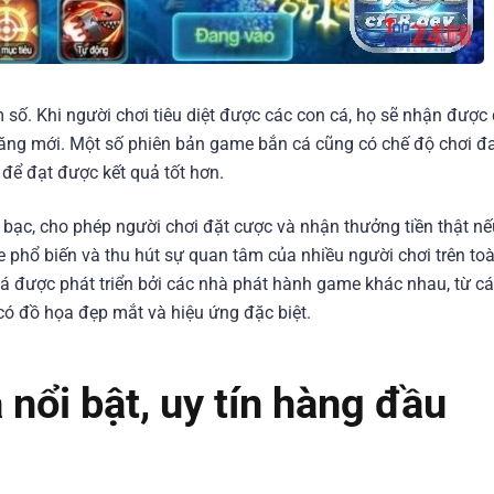
 số. Khi người chơi tiêu diệt được các con cá, họ sẽ nhận được
ăng mới. Một số phiên bản game bắn cá cũng có chế độ chơi đa
 để đạt được kết quả tốt hơn.
bạc, cho phép người chơi đặt cược và nhận thưởng tiền thật nế
 phổ biến và thu hút sự quan tâm của nhiều người chơi trên toà
 cá được phát triển bởi các nhà phát hành game khác nhau, từ c
 có đồ họa đẹp mắt và hiệu ứng đặc biệt.
nổi bật, uy tín hàng đầu