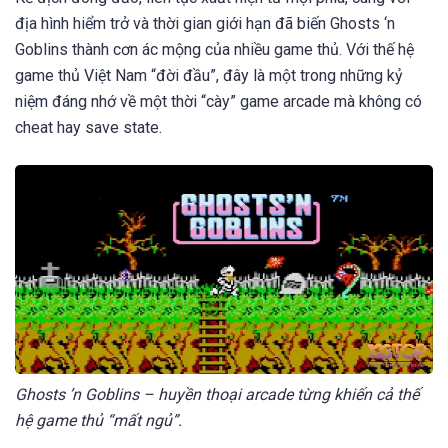
địa hình hiểm trở và thời gian giới hạn đã biến Ghosts ‘n
Goblins thành cơn ác mộng của nhiều game thủ. Với thế hệ
game thủ Việt Nam “đời đầu”, đây là một trong những kỷ
niệm đáng nhớ về một thời “cày” game arcade mà không có
cheat hay save state.
Ghosts ’n Goblins – huyền thoại arcade từng khiến cả thế
hệ game thủ “mất ngủ”.