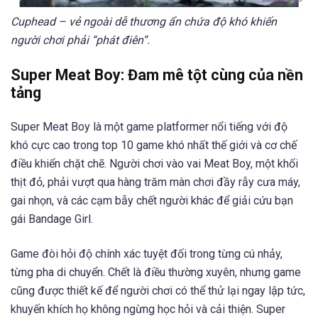
Cuphead – vẻ ngoài dễ thương ẩn chứa độ khó khiến
người chơi phải “phát điên”.
Super Meat Boy: Đam mê tột cùng của nền
tảng
Super Meat Boy là một game platformer nổi tiếng với độ
khó cực cao trong top 10 game khó nhất thế giới và cơ chế
điều khiển chặt chẽ. Người chơi vào vai Meat Boy, một khối
thịt đỏ, phải vượt qua hàng trăm màn chơi đầy rẫy cưa máy,
gai nhọn, và các cạm bẫy chết người khác để giải cứu bạn
gái Bandage Girl.
Game đòi hỏi độ chính xác tuyệt đối trong từng cú nhảy,
từng pha di chuyển. Chết là điều thường xuyên, nhưng game
cũng được thiết kế để người chơi có thể thử lại ngay lập tức,
khuyến khích họ không ngừng học hỏi và cải thiện. Super