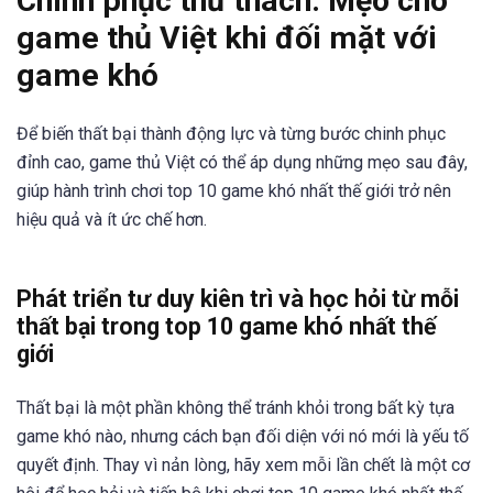
Chinh phục thử thách: Mẹo cho
game thủ Việt khi đối mặt với
game khó
Để biến thất bại thành động lực và từng bước chinh phục
đỉnh cao, game thủ Việt có thể áp dụng những mẹo sau đây,
giúp hành trình chơi top 10 game khó nhất thế giới trở nên
hiệu quả và ít ức chế hơn.
Phát triển tư duy kiên trì và học hỏi từ mỗi
thất bại trong top 10 game khó nhất thế
giới
Thất bại là một phần không thể tránh khỏi trong bất kỳ tựa
game khó nào, nhưng cách bạn đối diện với nó mới là yếu tố
quyết định. Thay vì nản lòng, hãy xem mỗi lần chết là một cơ