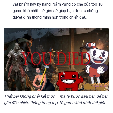
vật phẩm hay kỹ năng. Nắm vững cơ chế của top 10
game khó nhất thế giới sẽ giúp bạn đưa ra những
quyết định thông minh hơn trong chiến đấu.
Thất bại không phải kết thúc – mà là bước đầu tiên để tiến
gần đến chiến thắng trong top 10 game khó nhất thế giới.