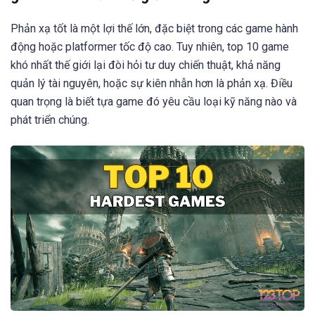
Phản xạ tốt là một lợi thế lớn, đặc biệt trong các game hành
động hoặc platformer tốc độ cao. Tuy nhiên, top 10 game
khó nhất thế giới lại đòi hỏi tư duy chiến thuật, khả năng
quản lý tài nguyên, hoặc sự kiên nhẫn hơn là phản xạ. Điều
quan trọng là biết tựa game đó yêu cầu loại kỹ năng nào và
phát triển chúng.