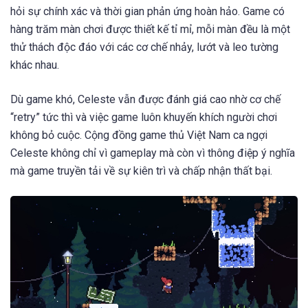
hỏi sự chính xác và thời gian phản ứng hoàn hảo. Game có
hàng trăm màn chơi được thiết kế tỉ mỉ, mỗi màn đều là một
thử thách độc đáo với các cơ chế nhảy, lướt và leo tường
khác nhau.
Dù game khó, Celeste vẫn được đánh giá cao nhờ cơ chế
“retry” tức thì và việc game luôn khuyến khích người chơi
không bỏ cuộc. Cộng đồng game thủ Việt Nam ca ngợi
Celeste không chỉ vì gameplay mà còn vì thông điệp ý nghĩa
mà game truyền tải về sự kiên trì và chấp nhận thất bại.