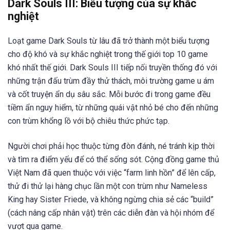
Dark Souls III: Biểu tượng của sự khắc
nghiệt
Loạt game Dark Souls từ lâu đã trở thành một biểu tượng
cho độ khó và sự khắc nghiệt trong thế giới top 10 game
khó nhất thế giới. Dark Souls III tiếp nối truyền thống đó với
những trận đấu trùm đầy thử thách, môi trường game u ám
và cốt truyện ẩn dụ sâu sắc. Mỗi bước đi trong game đều
tiềm ẩn nguy hiểm, từ những quái vật nhỏ bé cho đến những
con trùm khổng lồ với bộ chiêu thức phức tạp.
Người chơi phải học thuộc từng đòn đánh, né tránh kịp thời
và tìm ra điểm yếu để có thể sống sót. Cộng đồng game thủ
Việt Nam đã quen thuộc với việc “farm linh hồn” để lên cấp,
thử đi thử lại hàng chục lần một con trùm như Nameless
King hay Sister Friede, và không ngừng chia sẻ các “build”
(cách nâng cấp nhân vật) trên các diễn đàn và hội nhóm để
vượt qua game.