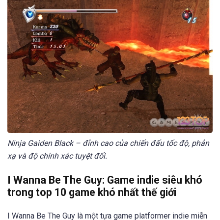
Ninja Gaiden Black – đỉnh cao của chiến đấu tốc độ, phản
xạ và độ chính xác tuyệt đối.
I Wanna Be The Guy: Game indie siêu khó
trong top 10 game khó nhất thế giới
I Wanna Be The Guy là một tựa game platformer indie miễn