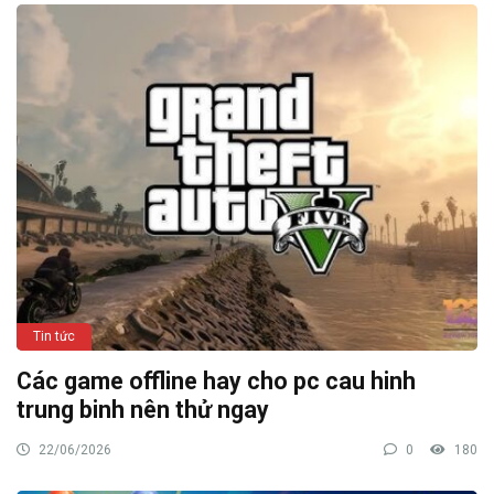
Tin tức
Các game offline hay cho pc cau hinh
trung binh nên thử ngay
22/06/2026
0
180