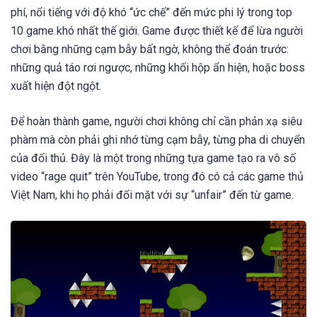
phí, nổi tiếng với độ khó “ức chế” đến mức phi lý trong top
10 game khó nhất thế giới. Game được thiết kế để lừa người
chơi bằng những cạm bẫy bất ngờ, không thể đoán trước:
những quả táo rơi ngược, những khối hộp ẩn hiện, hoặc boss
xuất hiện đột ngột.
Để hoàn thành game, người chơi không chỉ cần phản xạ siêu
phàm mà còn phải ghi nhớ từng cạm bẫy, từng pha di chuyển
của đối thủ. Đây là một trong những tựa game tạo ra vô số
video “rage quit” trên YouTube, trong đó có cả các game thủ
Việt Nam, khi họ phải đối mặt với sự “unfair” đến từ game.