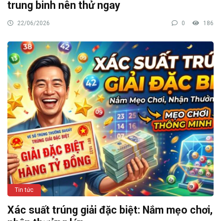
trung binh nên thử ngay
22/06/2026
0
186
Tin tức
Xác suất trúng giải đặc biệt: Nắm mẹo chơi,