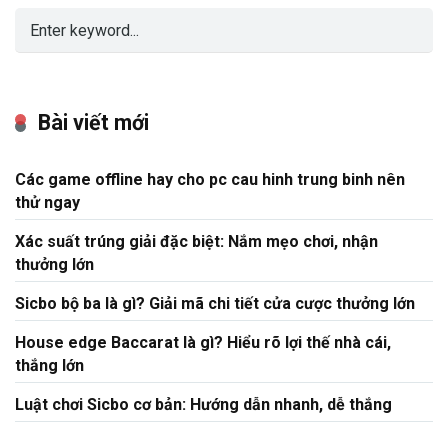
Bài viết mới
Các game offline hay cho pc cau hinh trung binh nên
thử ngay
Xác suất trúng giải đặc biệt: Nắm mẹo chơi, nhận
thưởng lớn
Sicbo bộ ba là gì? Giải mã chi tiết cửa cược thưởng lớn
House edge Baccarat là gì? Hiểu rõ lợi thế nhà cái,
thắng lớn
Luật chơi Sicbo cơ bản: Hướng dẫn nhanh, dễ thắng