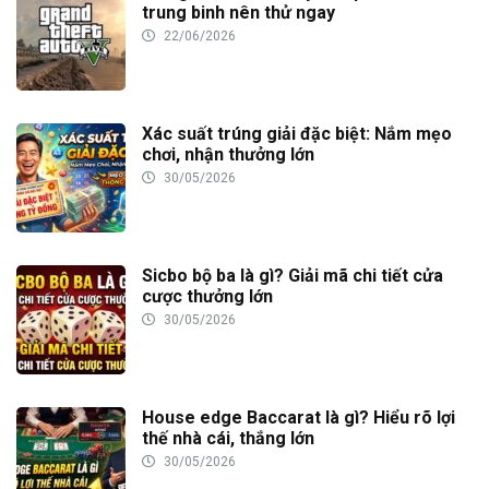
trung binh nên thử ngay
22/06/2026
Xác suất trúng giải đặc biệt: Nắm mẹo
chơi, nhận thưởng lớn
30/05/2026
Sicbo bộ ba là gì? Giải mã chi tiết cửa
cược thưởng lớn
30/05/2026
House edge Baccarat là gì? Hiểu rõ lợi
thế nhà cái, thắng lớn
30/05/2026