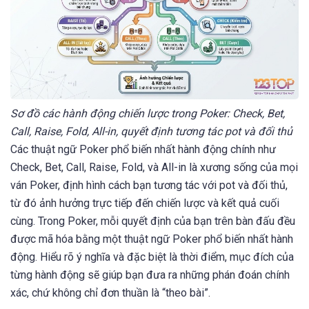
Sơ đồ các hành động chiến lược trong Poker: Check, Bet,
Call, Raise, Fold, All-in, quyết định tương tác pot và đối thủ
Các thuật ngữ Poker phổ biến nhất hành động chính như
Check, Bet, Call, Raise, Fold, và All-in là xương sống của mọi
ván Poker, định hình cách bạn tương tác với pot và đối thủ,
từ đó ảnh hưởng trực tiếp đến chiến lược và kết quả cuối
cùng. Trong Poker, mỗi quyết định của bạn trên bàn đấu đều
được mã hóa bằng một thuật ngữ Poker phổ biến nhất hành
động. Hiểu rõ ý nghĩa và đặc biệt là thời điểm, mục đích của
từng hành động sẽ giúp bạn đưa ra những phán đoán chính
xác, chứ không chỉ đơn thuần là “theo bài”.