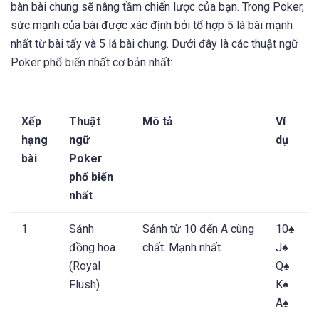
bàn bài chung sẽ nâng tầm chiến lược của bạn. Trong Poker,
sức mạnh của bài được xác định bởi tổ hợp 5 lá bài mạnh
nhất từ bài tẩy và 5 lá bài chung. Dưới đây là các thuật ngữ
Poker phổ biến nhất cơ bản nhất:
Xếp
Thuật
Mô tả
Ví
hạng
ngữ
dụ
bài
Poker
phổ biến
nhất
1
Sảnh
Sảnh từ 10 đến A cùng
10♠
đồng hoa
chất. Mạnh nhất.
J♠
(Royal
Q♠
Flush)
K♠
A♠