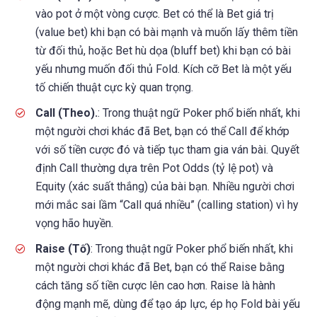
vào pot ở một vòng cược. Bet có thể là Bet giá trị
(value bet) khi bạn có bài mạnh và muốn lấy thêm tiền
từ đối thủ, hoặc Bet hù dọa (bluff bet) khi bạn có bài
yếu nhưng muốn đối thủ Fold. Kích cỡ Bet là một yếu
tố chiến thuật cực kỳ quan trọng.
Call (Theo).
: Trong thuật ngữ Poker phổ biến nhất, khi
một người chơi khác đã Bet, bạn có thể Call để khớp
với số tiền cược đó và tiếp tục tham gia ván bài. Quyết
định Call thường dựa trên Pot Odds (tỷ lệ pot) và
Equity (xác suất thắng) của bài bạn. Nhiều người chơi
mới mắc sai lầm “Call quá nhiều” (calling station) vì hy
vọng hão huyền.
Raise (Tố)
: Trong thuật ngữ Poker phổ biến nhất, khi
một người chơi khác đã Bet, bạn có thể Raise bằng
cách tăng số tiền cược lên cao hơn. Raise là hành
động mạnh mẽ, dùng để tạo áp lực, ép họ Fold bài yếu