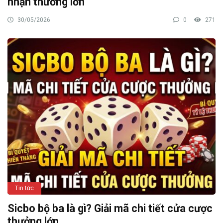
nhận thưởng lớn
30/05/2026
0
271
Tin tức
Sicbo bộ ba là gì? Giải mã chi tiết cửa cược
thưởng lớn