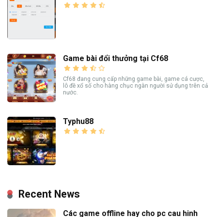
Game bài đổi thưởng tại Cf68
Cf68 đang cung cấp những game bài, game cá cược,
lô đề xổ số cho hàng chục ngàn người sử dụng trên cả
nước.
Typhu88
Recent News
Các game offline hay cho pc cau hinh