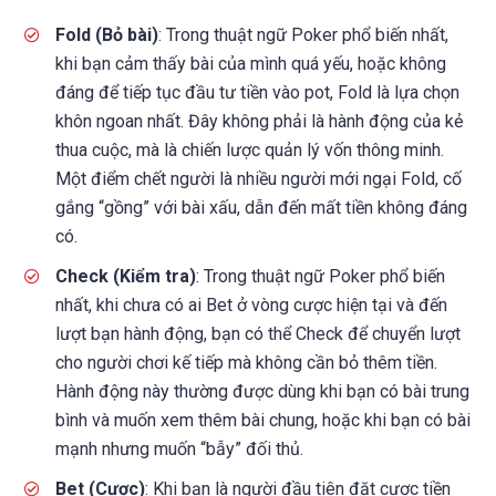
Fold (Bỏ bài)
: Trong thuật ngữ Poker phổ biến nhất,
khi bạn cảm thấy bài của mình quá yếu, hoặc không
đáng để tiếp tục đầu tư tiền vào pot, Fold là lựa chọn
khôn ngoan nhất. Đây không phải là hành động của kẻ
thua cuộc, mà là chiến lược quản lý vốn thông minh.
Một điểm chết người là nhiều người mới ngại Fold, cố
gắng “gồng” với bài xấu, dẫn đến mất tiền không đáng
có.
Check (Kiểm tra)
: Trong thuật ngữ Poker phổ biến
nhất, khi chưa có ai Bet ở vòng cược hiện tại và đến
lượt bạn hành động, bạn có thể Check để chuyển lượt
cho người chơi kế tiếp mà không cần bỏ thêm tiền.
Hành động này thường được dùng khi bạn có bài trung
bình và muốn xem thêm bài chung, hoặc khi bạn có bài
mạnh nhưng muốn “bẫy” đối thủ.
Bet (Cược)
: Khi bạn là người đầu tiên đặt cược tiền