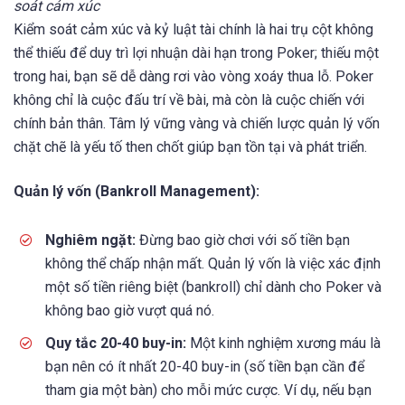
soát cảm xúc
Kiểm soát cảm xúc và kỷ luật tài chính là hai trụ cột không
thể thiếu để duy trì lợi nhuận dài hạn trong Poker; thiếu một
trong hai, bạn sẽ dễ dàng rơi vào vòng xoáy thua lỗ. Poker
không chỉ là cuộc đấu trí về bài, mà còn là cuộc chiến với
chính bản thân. Tâm lý vững vàng và chiến lược quản lý vốn
chặt chẽ là yếu tố then chốt giúp bạn tồn tại và phát triển.
Quản lý vốn (Bankroll Management):
Nghiêm ngặt:
Đừng bao giờ chơi với số tiền bạn
không thể chấp nhận mất. Quản lý vốn là việc xác định
một số tiền riêng biệt (bankroll) chỉ dành cho Poker và
không bao giờ vượt quá nó.
Quy tắc 20-40 buy-in:
Một kinh nghiệm xương máu là
bạn nên có ít nhất 20-40 buy-in (số tiền bạn cần để
tham gia một bàn) cho mỗi mức cược. Ví dụ, nếu bạn