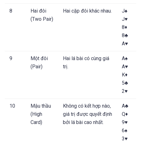
8
Hai đôi
Hai cặp đôi khác nhau.
J♠
(Two Pair)
J♥
8♦
8♣
A♥
9
Một đôi
Hai lá bài có cùng giá
A♠
(Pair)
trị.
A♥
K♦
5♣
2♥
10
Mậu thầu
Không có kết hợp nào,
A♣
(High
giá trị được quyết định
Q♦
Card)
bởi lá bài cao nhất.
9♥
6♠
3♥