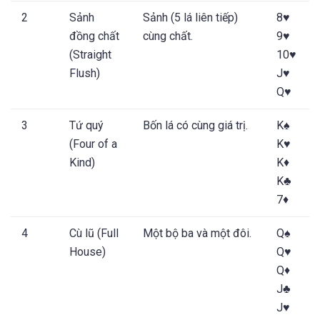
2
Sảnh
Sảnh (5 lá liên tiếp)
8♥
đồng chất
cùng chất.
9♥
(Straight
10♥
Flush)
J♥
Q♥
3
Tứ quý
Bốn lá có cùng giá trị.
K♠
(Four of a
K♥
Kind)
K♦
K♣
7♦
4
Cù lũ (Full
Một bộ ba và một đôi.
Q♠
House)
Q♥
Q♦
J♣
J♥