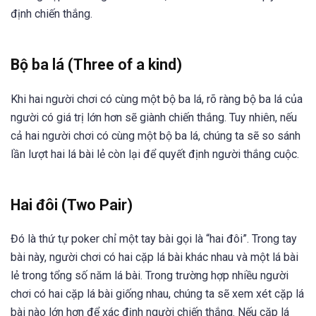
định chiến thắng.
Bộ ba lá (Three of a kind)
Khi hai người chơi có cùng một bộ ba lá, rõ ràng bộ ba lá của
người có giá trị lớn hơn sẽ giành chiến thắng. Tuy nhiên, nếu
cả hai người chơi có cùng một bộ ba lá, chúng ta sẽ so sánh
lần lượt hai lá bài lẻ còn lại để quyết định người thắng cuộc.
Hai đôi (Two Pair)
Đó là thứ tự poker chỉ một tay bài gọi là “hai đôi”. Trong tay
bài này, người chơi có hai cặp lá bài khác nhau và một lá bài
lẻ trong tổng số năm lá bài. Trong trường hợp nhiều người
chơi có hai cặp lá bài giống nhau, chúng ta sẽ xem xét cặp lá
bài nào lớn hơn để xác định người chiến thắng. Nếu cặp lá