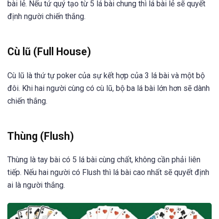
bài lẻ. Nếu tứ quý tạo từ 5 lá bài chung thì lá bài lẻ sẽ quyết
định người chiến thắng.
Cù lũ (Full House)
Cù lũ là thứ tự poker của sự kết hợp của 3 lá bài và một bộ
đôi. Khi hai người cùng có cù lũ, bộ ba lá bài lớn hơn sẽ dành
chiến thắng.
Thùng (Flush)
Thùng là tay bài có 5 lá bài cùng chất, không cần phải liên
tiếp. Nếu hai người có Flush thì lá bài cao nhất sẽ quyết định
ai là người thắng.