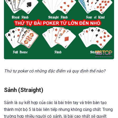
Thứ tự poker có những đặc điểm và quy định thế nào?
Sảnh (Straight)
Sảnh là sự kết hợp của các lá bài trên tay và trên bàn tạo
thành một bộ 5 lá bài liên tiếp nhưng không cùng chất. Trong
trường hợp nhiều người có sảnh, lá bài cao nhất sẽ quyết