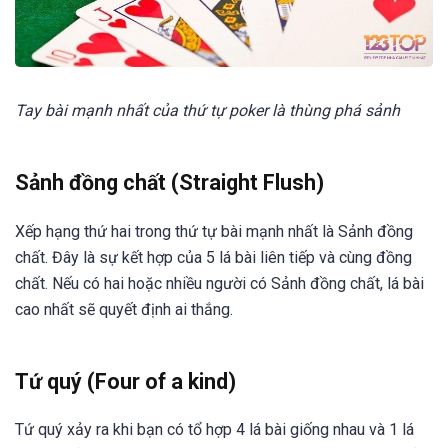
Tay bài mạnh nhất của thứ tự poker là thùng phá sảnh
Sảnh đồng chất (Straight Flush)
Xếp hạng thứ hai trong thứ tự bài mạnh nhất là Sảnh đồng
chất. Đây là sự kết hợp của 5 lá bài liên tiếp và cùng đồng
chất. Nếu có hai hoặc nhiều người có Sảnh đồng chất, lá bài
cao nhất sẽ quyết định ai thắng.
Tứ quý (Four of a kind)
Tứ quý xảy ra khi bạn có tổ hợp 4 lá bài giống nhau và 1 lá