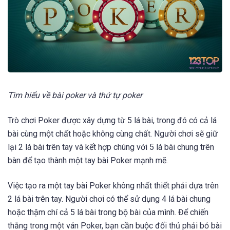
Tìm hiểu về bài poker và thứ tự poker
Trò chơi Poker được xây dựng từ 5 lá bài, trong đó có cả lá
bài cùng một chất hoặc không cùng chất. Người chơi sẽ giữ
lại 2 lá bài trên tay và kết hợp chúng với 5 lá bài chung trên
bàn để tạo thành một tay bài Poker mạnh mẽ.
Việc tạo ra một tay bài Poker không nhất thiết phải dựa trên
2 lá bài trên tay. Người chơi có thể sử dụng 4 lá bài chung
hoặc thậm chí cả 5 lá bài trong bộ bài của mình. Để chiến
thắng trong một ván Poker, bạn cần buộc đối thủ phải bỏ bài