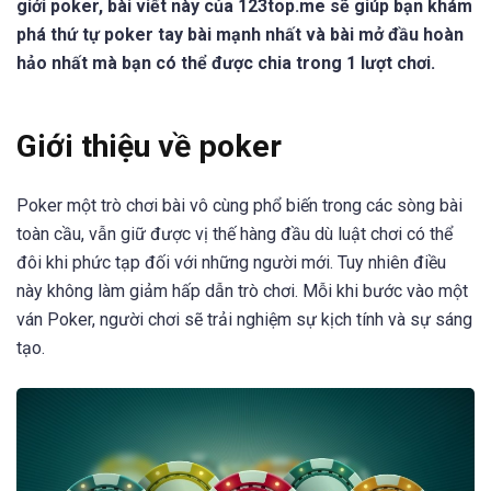
giới poker, bài viết này của 123top.me sẽ giúp bạn khám
phá thứ tự poker tay bài mạnh nhất và bài mở đầu hoàn
hảo nhất mà bạn có thể được chia trong 1 lượt chơi.
Giới thiệu về poker
Poker một trò chơi bài vô cùng phổ biến trong các sòng bài
toàn cầu, vẫn giữ được vị thế hàng đầu dù luật chơi có thể
đôi khi phức tạp đối với những người mới. Tuy nhiên điều
này không làm giảm hấp dẫn trò chơi. Mỗi khi bước vào một
ván Poker, người chơi sẽ trải nghiệm sự kịch tính và sự sáng
tạo.