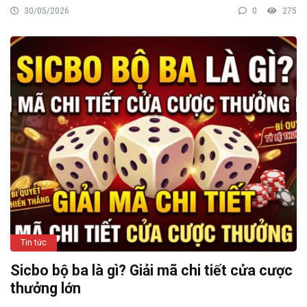
30/05/2026
0
275
Tin tức
Sicbo bộ ba là gì? Giải mã chi tiết cửa cược
thưởng lớn