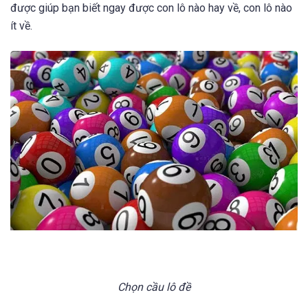
được giúp bạn biết ngay được con lô nào hay về, con lô nào
ít về.
Chọn cầu lô đề