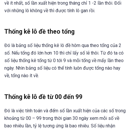
về ít nhất, số lần xuất hiện trong tháng chỉ 1 -2 lần thôi. Đối
với những lô không về thì được tính lô gan rồi.
Thống kê lô đề theo tổng
Đó là bảng số liệu thống kê lô đề hôm qua theo tổng của 2
số. Nếu tổng đó lớn hơn 10 thì chỉ lấy số lẻ thôi. Từ đó ta có
số liệu thống kê tổng từ 0 tới 9 và mỗi tổng về mấy lần theo
ngày. Nhìn bảng số liệu có thể tính luôn được tổng nào hay
về, tổng nào ít về.
Thống kê lô đề từ 00 đến 99
Đó là việc tính toán và đếm số lần xuất hiện của các số trong
khoảng từ 00 – 99 trong thời gian 30 ngày xem mỗi số về
bao nhiêu lần, tỷ lệ tương ứng là bao nhiêu. Số liệu nhận