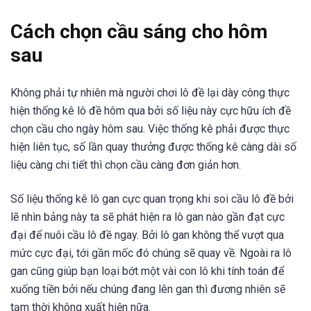
Cách chọn cầu sáng cho hôm
sau
Không phải tự nhiên mà người chơi lô đề lại dày công thực
hiện thống kê lô đề hôm qua bởi số liệu này cực hữu ích đề
chọn cầu cho ngày hôm sau. Việc thống kê phải được thực
hiện liên tục, số lần quay thưởng được thống kê càng dài số
liệu càng chi tiết thì chọn cầu càng đơn giản hơn.
Số liệu thống kê lô gan cực quan trọng khi soi cầu lô đề bởi
lẽ nhìn bảng này ta sẽ phát hiện ra lô gan nào gần đạt cực
đại để nuôi cầu lô đề ngay. Bởi lô gan không thể vượt qua
mức cực đại, tới gần mốc đó chúng sẽ quay về. Ngoài ra lô
gan cũng giúp bạn loại bớt một vài con lô khi tính toán để
xuống tiền bởi nếu chúng đang lên gan thì đương nhiên sẽ
tạm thời không xuất hiện nữa.