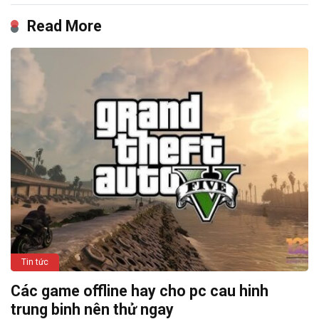
Read More
Tin tức
Các game offline hay cho pc cau hinh
trung binh nên thử ngay