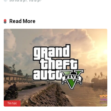
Đốt vía là gì?
,
Vía là gì?
Read More
Tin tức