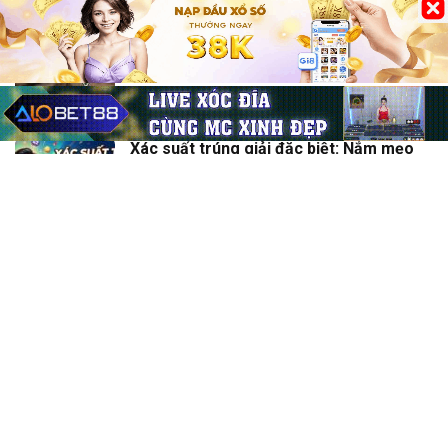
Các game offline hay cho pc cau hinh
trung binh nên thử ngay
22/06/2026
Xác suất trúng giải đặc biệt: Nắm mẹo
chơi, nhận thưởng lớn
30/05/2026
Sicbo bộ ba là gì? Giải mã chi tiết cửa
cược thưởng lớn
30/05/2026
House edge Baccarat là gì? Hiểu rõ lợi
thế nhà cái, thắng lớn