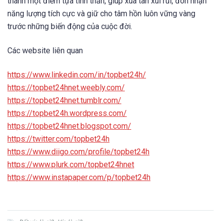
thành một điểm tựa tinh thần, giúp xua tan xui rủi, đón nhận
năng lượng tích cực và giữ cho tâm hồn luôn vững vàng
trước những biến động của cuộc đời.
Các website liên quan
https://www.linkedin.com/in/topbet24h/
https://topbet24hnet.weebly.com/
https://topbet24hnet.tumblr.com/
https://topbet24h.wordpress.com/
https://topbet24hnet.blogspot.com/
https://twitter.com/topbet24h
https://www.diigo.com/profile/topbet24h
https://www.plurk.com/topbet24hnet
https://www.instapaper.com/p/topbet24h