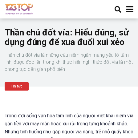
Thần chú đốt vía: Hiểu đúng, sử
dụng đúng để xua đuổi xui xẻo
Thần chú đốt vía là những câu niệm ngắn mang yếu tố tâm
linh, được đọc lên trong khi thực hiện nghi thức đốt vía là một
phong tục dân gian phổ biến
Tin tức
Trong đời sống văn hóa tâm linh của người Việt khái niệm vía
gắn liền với may mắn hoặc xui rủi trong từng khoảnh khắc.
Những tình huống như gặp người vía nặng, trẻ nhỏ quấy khóc