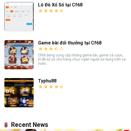
Lô Đề Xổ Số tại Cf68
Game bài đổi thưởng tại Cf68
Cf68 đang cung cấp những game bài, game cá cược,
lô đề xổ số cho hàng chục ngàn người sử dụng trên cả
nước.
Typhu88
Recent News