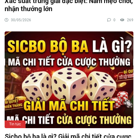
Xác suất trúng giải đặc biệt: Nắm mẹo chơi,
nhận thưởng lớn
30/05/2026
0
269
Tin tức
Sicbo bộ ba là gì? Giải mã chi tiết cửa cược