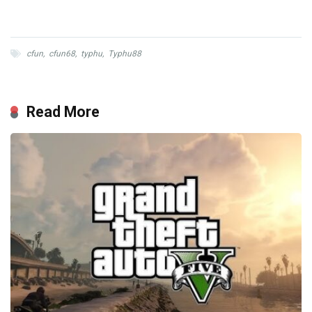
cfun
,
cfun68
,
typhu
,
Typhu88
Read More