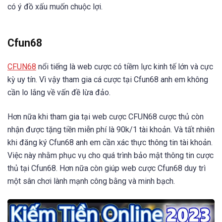
có ý đồ xấu muốn chuộc lợi.
Cfun68
CFUN68
nổi tiếng là web cược có tiềm lực kinh tế lớn và cực
kỳ uy tín. Vì vậy tham gia cá cược tại Cfun68 anh em không
cần lo lắng về vấn đề lừa đảo.
Hơn nữa khi tham gia tại web cược CFUN68 cược thủ còn
nhận được tặng tiền miễn phí là 90k/1 tài khoản. Và tất nhiên
khi đăng ký Cfun68 anh em cần xác thực thông tin tài khoản.
Việc này nhằm phục vụ cho quá trình bảo mật thông tin cược
thủ tại Cfun68. Hơn nữa còn giúp web cược Cfun68 duy trì
một sân chơi lành mạnh công bằng và minh bạch.