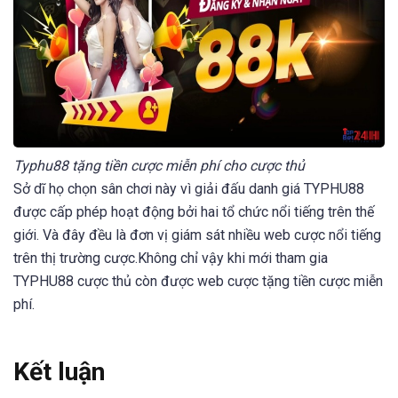
Typhu88 tặng tiền cược miễn phí cho cược thủ
Sở dĩ họ chọn sân chơi này vì giải đấu danh giá TYPHU88
được cấp phép hoạt động bởi hai tổ chức nổi tiếng trên thế
giới. Và đây đều là đơn vị giám sát nhiều web cược nổi tiếng
trên thị trường cược.Không chỉ vậy khi mới tham gia
TYPHU88 cược thủ còn được web cược tặng tiền cược miễn
phí.
Kết luận