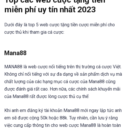
miễn phí uy tín nhất 2023
Dưới đây là top 5 web cược tặng tiền cược miễn phí cho
cược thủ khi tham gia cá cược:
Mana88
MANA88 là web cược nổi tiếng trên thị trường cá cược Việt.
Không chỉ nổi tiếng với sự đa dạng về sản phẩm dịch vụ mà
chất lượng của các hạng mục cá cược của Mana88 cũng
được đánh giá rất cao. Hơn nữa, các chính sách khuyến mãi
của Mana88 rất được lòng cược thủ cụ thể:
Khi anh em đăng ký tài khoản Mana88 mới ngay lập tức anh
em sẽ được cộng 50k hoặc 88k. Tuy nhiên, cần lưu ý rằng
việc cung cấp thông tin cho web cược Mana88 là hoàn toàn