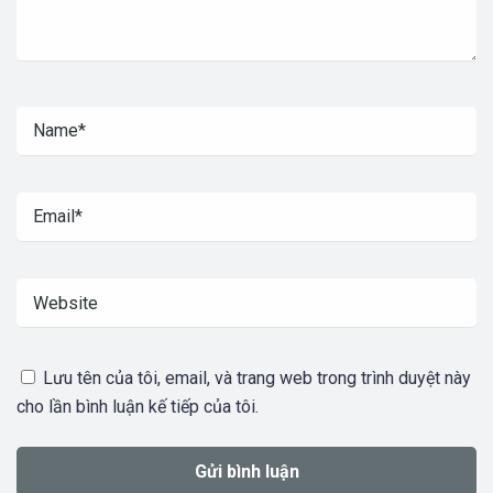
Lưu tên của tôi, email, và trang web trong trình duyệt này
cho lần bình luận kế tiếp của tôi.