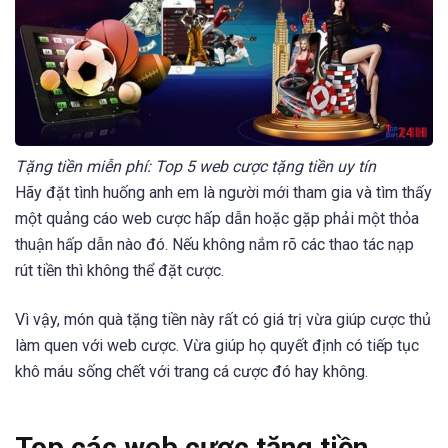
Tặng tiền miễn phí: Top 5 web cược tặng tiền uy tín
Hãy đặt tình huống anh em là người mới tham gia và tìm thấy
một quảng cáo web cược hấp dẫn hoặc gặp phải một thỏa
thuận hấp dẫn nào đó. Nếu không nắm rõ các thao tác nạp
rút tiền thì không thể đặt cược.
Vì vậy, món quà tặng tiền này rất có giá trị vừa giúp cược thủ
làm quen với web cược. Vừa giúp họ quyết định có tiếp tục
khô máu sống chết với trang cá cược đó hay không.
Top các web cược tặng tiền