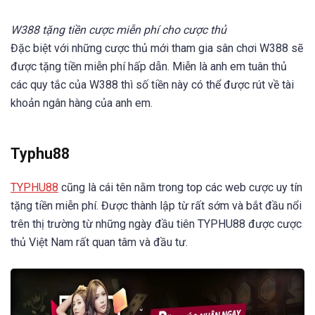
W388 tặng tiền cược miễn phí cho cược thủ
Đặc biệt với những cược thủ mới tham gia sân chơi W388 sẽ
được tặng tiền miễn phí hấp dẫn. Miễn là anh em tuân thủ
các quy tắc của W388 thì số tiền này có thể được rút về tài
khoản ngân hàng của anh em.
Typhu88
TYPHU88
cũng là cái tên nằm trong top các web cược uy tín
tặng tiền miễn phí. Được thành lập từ rất sớm và bắt đầu nổi
trên thị trường từ những ngày đầu tiên TYPHU88 được cược
thủ Việt Nam rất quan tâm và đầu tư.