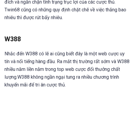
đích và ngăn chặn tình trạng trục lợi của các cược thủ.
Twin68 cũng có những quy định chặt chẽ về việc thắng bao
nhiêu thì được rút bấy nhiêu.
W388
Nhắc đến W388 có lẽ ai cũng biết đây là một web cược uy
tín và nổi tiếng hàng đầu. Ra mắt thị trường rất sớm và W388
nhiều năm liền nằm trong top web cược đổi thưởng chất
lượng.W388 không ngần ngại tung ra nhiều chương trình
khuyến mãi để tri ân cược thủ.