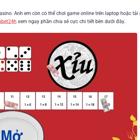
casino. Anh em còn có thể chơi game online trên laptop hoặc tả
pbet24h
xem ngay phần chia sẻ cực chi tiết bên dưới đây.