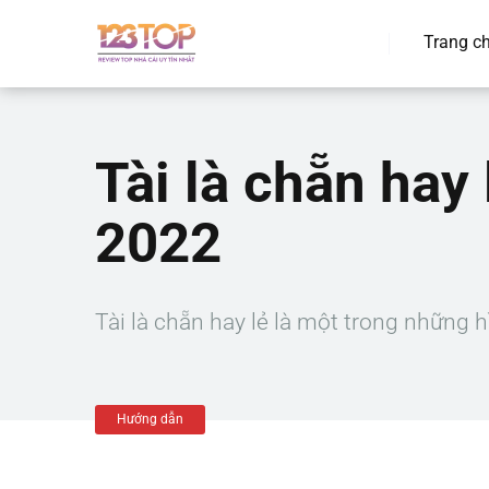
Trang c
Tài là chẵn hay
2022
Tài là chẵn hay lẻ là một trong những h
Hướng dẫn