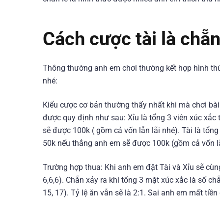
Cách cược tài là chẵn
Thông thường anh em chơi thường kết hợp hình thức
nhé:
Kiểu cược cơ bản thường thấy nhất khi mà chơi bài 
được quy định như sau: Xỉu là tổng 3 viên xúc xắc t
sẽ được 100k ( gồm cả vốn lẫn lãi nhé). Tài là tổng 
50k nếu thắng anh em sẽ được 100k (gồm cả vốn lẫ
Trường hợp thua: Khi anh em đặt Tài và Xỉu sẽ cùng
6,6,6). Chẵn xảy ra khi tổng 3 mặt xúc xắc là số chẵn (
15, 17). Tỷ lệ ăn vẫn sẽ là 2:1. Sai anh em mất tiền