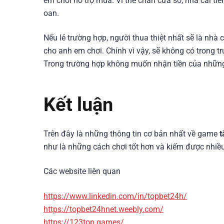
em chơi hỗ trợ mua. Vì thế chẵn cửa sổ, nhà cái tiế
oan.
Nếu lẻ trường hợp, người thua thiệt nhất sẽ là nhà 
cho anh em chơi. Chính vì vậy, sẽ không có trong 
Trong trường hợp không muốn nhận tiền của những 
Kết luận
Trên đây là những thông tin cơ bản nhất về game
t
như là những cách chơi tốt hơn và kiếm được nhiều
Các website liên quan
https://www.linkedin.com/in/topbet24h/
https://topbet24hnet.weebly.com/
https://123top.games/