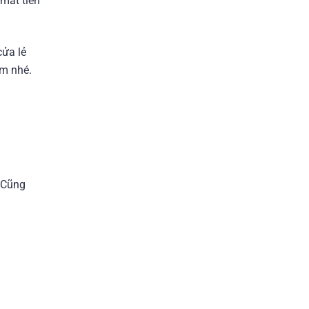
 mất tiền
cửa lẻ
em nhé.
. Cũng