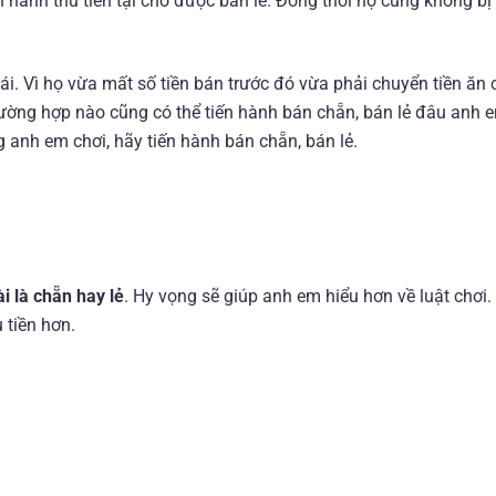
n hành thu tiền tại chỗ được bán lẻ. Đồng thời họ cũng không bị
cái. Vì họ vừa mất số tiền bán trước đó vừa phải chuyển tiền ăn 
trường hợp nào cũng có thể tiến hành bán chẵn, bán lẻ đâu anh 
anh em chơi, hãy tiến hành bán chẵn, bán lẻ.
ài là chẵn hay lẻ
. Hy vọng sẽ giúp anh em hiểu hơn về luật chơi
 tiền hơn.