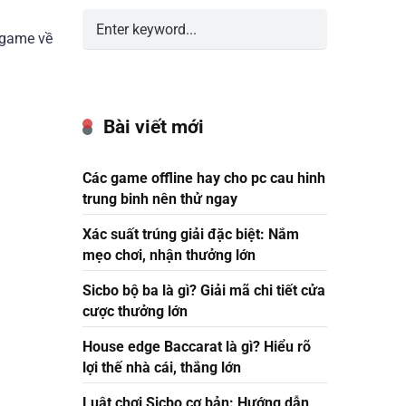
i game về
Bài viết mới
Các game offline hay cho pc cau hinh
trung binh nên thử ngay
Xác suất trúng giải đặc biệt: Nắm
mẹo chơi, nhận thưởng lớn
Sicbo bộ ba là gì? Giải mã chi tiết cửa
cược thưởng lớn
House edge Baccarat là gì? Hiểu rõ
lợi thế nhà cái, thắng lớn
Luật chơi Sicbo cơ bản: Hướng dẫn