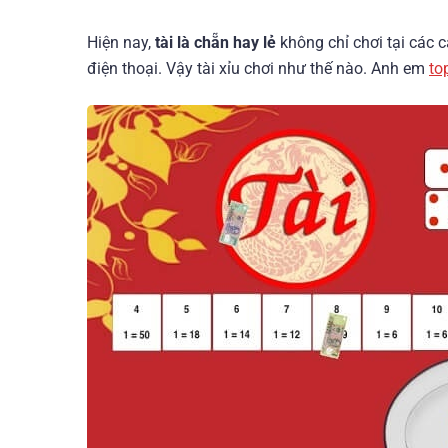
Hiện nay,
tài là chẵn hay lẻ
không chỉ chơi tại các 
điện thoại. Vậy tài xỉu chơi như thế nào. Anh em
to