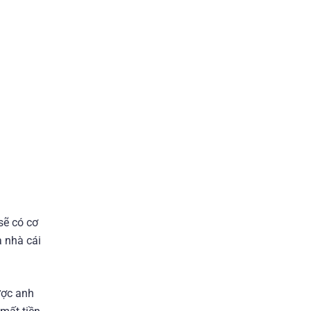
sẽ có cơ
à nhà cái
ược anh