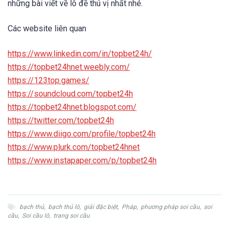
những bài viết về lô đề thú vị nhất nhé.
Các website liên quan
https://www.linkedin.com/in/topbet24h/
https://topbet24hnet.weebly.com/
https://123top.games/
https://soundcloud.com/topbet24h
https://topbet24hnet.blogspot.com/
https://twitter.com/topbet24h
https://www.diigo.com/profile/topbet24h
https://www.plurk.com/topbet24hnet
https://www.instapaper.com/p/topbet24h
bạch thủ
,
bạch thủ lô
,
giải đặc biệt
,
Pháp
,
phương pháp soi cầu
,
soi
cầu
,
Soi cầu lô
,
trang soi cầu