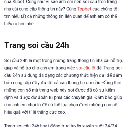
của Kubet. Cũng như vì sao anh em nên soi cầu trên trang
nhà cái cung cấp thông tin này? Cùng
Topbet
của chúng tôi
tìm hiểu tất cả những thông tin liên quan để anh em có thể
hiểu rõ hơn nhé.
Trang soi cầu 24h
Soi cầu 24h là một trong những trang thông tin nhà cái hỗ trợ,
giúp và hỗ trợ cho anh em trong việc
soi cầu lô
đề. Trang soi
cầu 24h sử dụng đa dạng các phương thức hiện đại để đảm
bảo cung cấp đầy đủ tất cả các thông tin soi cầu. Đồng thời
những con số mà trang web này soi được đã có sự kiểm
định và được dự đoán từ phía các chuyên gia. Đảm bảo giúp
cho anh em chơi lô đề có thể lựa chọn được những con số
hiệu quả với tỉ lệ thắng cực cao.
Trang soi cầu 24h hoạt động trực tuyến xuyên suốt 24/24