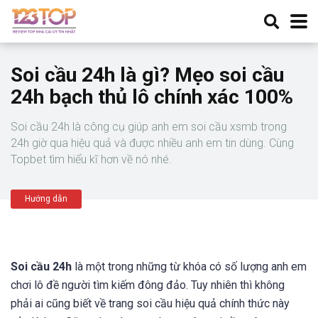
Soi cầu 24h là gì? Mẹo soi cầu
24h bạch thủ lô chính xác 100%
Soi cầu 24h là công cụ giúp anh em soi cầu xsmb trong
24h giờ qua hiệu quả và được nhiều anh em tin dùng. Cùng
Topbet tìm hiểu kĩ hơn về nó nhé.
Hướng dẫn
Soi cầu 24h
là một trong những từ khóa có số lượng anh em
chơi lô đề người tìm kiếm đông đảo. Tuy nhiên thì không
phải ai cũng biết về trang soi cầu hiệu quả chính thức này