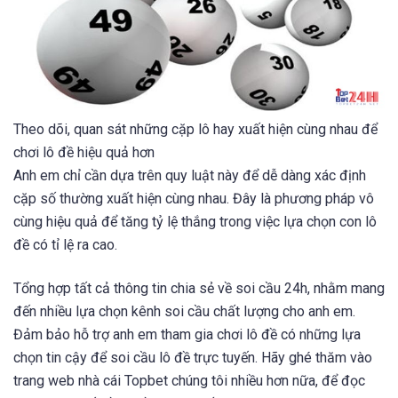
Theo dõi, quan sát những cặp lô hay xuất hiện cùng nhau để
chơi lô đề hiệu quả hơn
Anh em chỉ cần dựa trên quy luật này để dễ dàng xác định
cặp số thường xuất hiện cùng nhau. Đây là phương pháp vô
cùng hiệu quả để tăng tỷ lệ thắng trong việc lựa chọn con lô
đề có tỉ lệ ra cao.
Tổng hợp tất cả thông tin chia sẻ về soi cầu 24h, nhằm mang
đến nhiều lựa chọn kênh soi cầu chất lượng cho anh em.
Đảm bảo hỗ trợ anh em tham gia chơi lô đề có những lựa
chọn tin cậy để soi cầu lô đề trực tuyến. Hãy ghé thăm vào
trang web nhà cái Topbet chúng tôi nhiều hơn nữa, để đọc