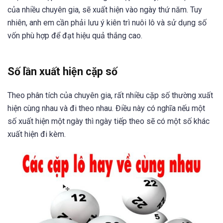
của nhiều chuyên gia, sẽ xuất hiện vào ngày thứ năm. Tuy
nhiên, anh em cần phải lưu ý kiên trì nuôi lô và sử dụng số
vốn phù hợp để đạt hiệu quả thắng cao.
Số lần xuất hiện cặp số
Theo phân tích của chuyên gia, rất nhiều cặp số thường xuất
hiện cùng nhau và đi theo nhau. Điều này có nghĩa nếu một
số xuất hiện một ngày thì ngày tiếp theo sẽ có một số khác
xuất hiện đi kèm.