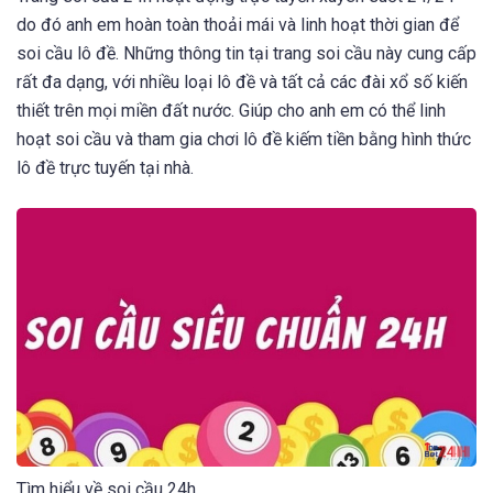
do đó anh em hoàn toàn thoải mái và linh hoạt thời gian để
soi cầu lô đề. Những thông tin tại trang soi cầu này cung cấp
rất đa dạng, với nhiều loại lô đề và tất cả các đài xổ số kiến
thiết trên mọi miền đất nước. Giúp cho anh em có thể linh
hoạt soi cầu và tham gia chơi lô đề kiếm tiền bằng hình thức
lô đề trực tuyến tại nhà.
Tìm hiểu về soi cầu 24h