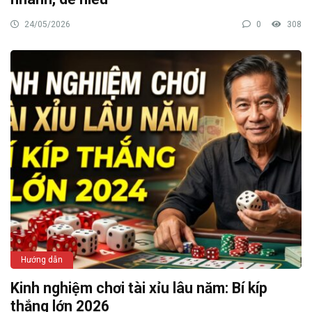
24/05/2026
0
308
Hướng dẫn
Kinh nghiệm chơi tài xỉu lâu năm: Bí kíp
thắng lớn 2026