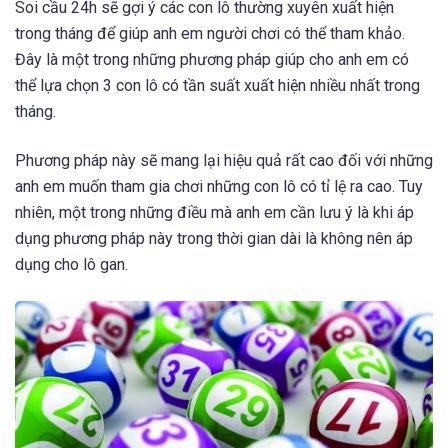
Soi cầu 24h sẽ gợi ý các con lô thường xuyên xuất hiện
trong tháng để giúp anh em người chơi có thể tham khảo.
Đây là một trong những phương pháp giúp cho anh em có
thể lựa chọn 3 con lô có tần suất xuất hiện nhiều nhất trong
tháng.
Phương pháp này sẽ mang lại hiệu quả rất cao đối với những
anh em muốn tham gia chơi những con lô có tỉ lệ ra cao. Tuy
nhiên, một trong những điều mà anh em cần lưu ý là khi áp
dụng phương pháp này trong thời gian dài là không nên áp
dụng cho lô gan.