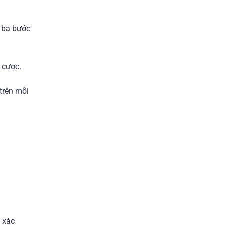
ó ba bước
 cược.
 trên mỗi
 xác