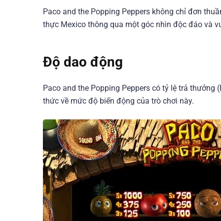
Paco and the Popping Peppers không chỉ đơn thuần
thực Mexico thông qua một góc nhìn độc đáo và vu
Độ dao động
Paco and the Popping Peppers có tỷ lệ trả thưởng (
thức về mức độ biến động của trò chơi này.