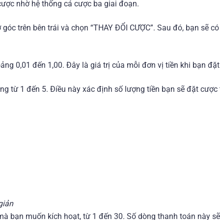
 cược nhờ hệ thống cá cược ba giai đoạn.
 góc trên bên trái và chọn “THAY ĐỔI CƯỢC”. Sau đó, bạn sẽ c
ng 0,01 đến 1,00. Đây là giá trị của mỗi đơn vị tiền khi bạn đặt
òng từ 1 đến 5. Điều này xác định số lượng tiền bạn sẽ đặt cược
giản
mà bạn muốn kích hoạt, từ 1 đến 30. Số dòng thanh toán này sẽ