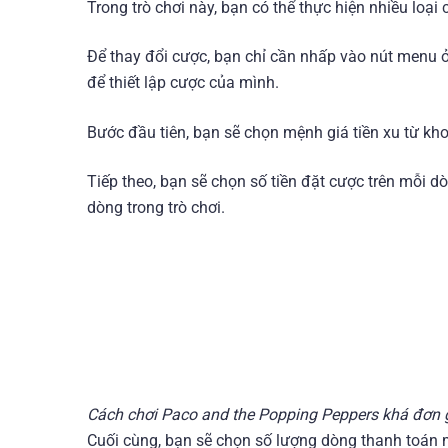
Trong trò chơi này, bạn có thể thực hiện nhiều loại
Để thay đổi cược, bạn chỉ cần nhấp vào nút menu ở
để thiết lập cược của mình.
Bước đầu tiên, bạn sẽ chọn mệnh giá tiền xu từ khoả
Tiếp theo, bạn sẽ chọn số tiền đặt cược trên mỗi d
dòng trong trò chơi.
Cách chơi Paco and the Popping Peppers khá đơn 
Cuối cùng, bạn sẽ chọn số lượng dòng thanh toán 