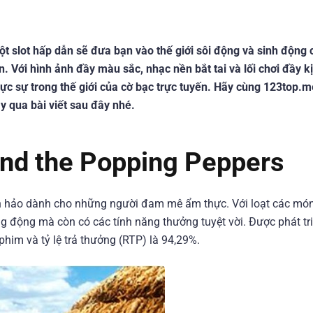
t slot hấp dẫn sẽ đưa bạn vào thế giới sôi động và sinh động 
 Với hình ảnh đầy màu sắc, nhạc nền bắt tai và lối chơi đầy kị
ực sự trong thế giới của cờ bạc trực tuyến. Hãy cùng 123top.m
y qua bài viết sau đây nhé.
 and the Popping Peppers
àn hảo dành cho những người đam mê ẩm thực. Với loạt các mó
ng động mà còn có các tính năng thưởng tuyệt vời. Được phát tr
 phim và tỷ lệ trả thưởng (RTP) là 94,29%.