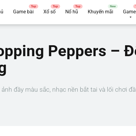
hủ
Game bài
Xổ số
Nổ hũ
Khuyến mãi
Game
pping Peppers – Đế
g
nh đầy màu sắc, nhạc nền bắt tai và lối chơi đầ