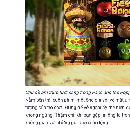
Chủ đề ẩm thực tươi sáng trong Paco and the Pop
Nằm bên trái cuộn phim, một ông già với vẻ mặt ủ
tượng của trò chơi. Đừng để vẻ ngoài ấy thể hiện đ
không ngừng. Thậm chí, khi bạn gặp lại ông ta tron
không gian với những giai điệu sôi động.