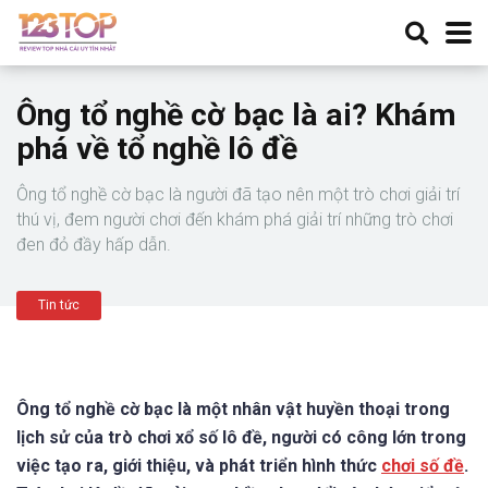
Ông tổ nghề cờ bạc là ai? Khám
phá về tổ nghề lô đề
Ông tổ nghề cờ bạc là người đã tạo nên một trò chơi giải trí
thú vị, đem người chơi đến khám phá giải trí những trò chơi
đen đỏ đầy hấp dẫn.
Tin tức
Ông tổ nghề cờ bạc là một nhân vật huyền thoại trong
lịch sử của trò chơi xổ số lô đề, người có công lớn trong
việc tạo ra, giới thiệu, và phát triển hình thức
chơi số đề
.