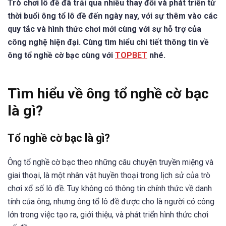
Trò chơi lô đề đã trải qua nhiều thay đổi và phát triển từ
thời buổi ông tổ lô đề đến ngày nay, với sự thêm vào các
quy tắc và hình thức chơi mới cùng với sự hỗ trợ của
công nghệ hiện đại. Cùng tìm hiểu chi tiết thông tin về
ông tổ nghề cờ bạc cùng với
TOPBET
nhé.
Tìm hiểu về ông tổ nghề cờ bạc
là gì?
Tổ nghề cờ bạc là gì?
Ông tổ nghề cờ bạc theo những câu chuyện truyền miệng và
giai thoại, là một nhân vật huyền thoại trong lịch sử của trò
chơi xổ số lô đề. Tuy không có thông tin chính thức về danh
tính của ông, nhưng ông tổ lô đề được cho là người có công
lớn trong việc tạo ra, giới thiệu, và phát triển hình thức chơi