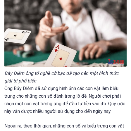
Bảy Diêm ông tổ nghề cờ bạc đã tạo nên một hình thức
giải trí phổ biến
Ông Bảy Diêm đã sử dụng hình ảnh các con vật làm biểu
trưng cho những con số đánh trong lô đề. Người chơi phải
chọn một con vật tương ứng để đầu tư tiền vào đó. Quy ước
này vẫn được nhiều người sử dụng cho đến ngày nay.
Ngoài ra, theo thời gian, những con số và biểu trưng con vật