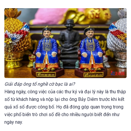
Giải đáp ông tổ nghề cờ bạc là ai?
Hàng ngày, công việc của các thư ký và đại lý này là thu thập
số từ khách hàng và nộp lại cho ông Bảy Diêm trước khi kết
quả xổ số được công bố. Họ đã đóng góp quan trọng trong
việc phổ biến trò chơi số đề cho nhiều người biết đến như
ngày nay.