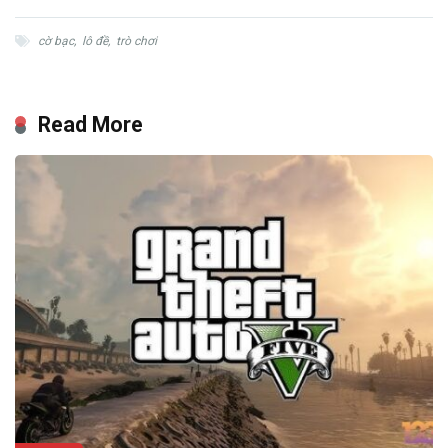
cờ bạc
,
lô đề
,
trò chơi
Read More