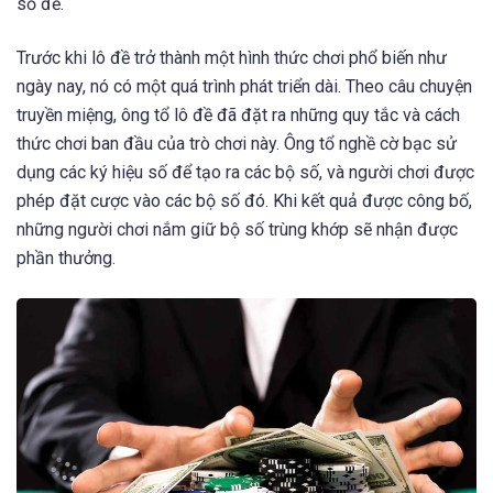
số đề.
Trước khi lô đề trở thành một hình thức chơi phổ biến như
ngày nay, nó có một quá trình phát triển dài. Theo câu chuyện
truyền miệng, ông tổ lô đề đã đặt ra những quy tắc và cách
thức chơi ban đầu của trò chơi này. Ông tổ nghề cờ bạc sử
dụng các ký hiệu số để tạo ra các bộ số, và người chơi được
phép đặt cược vào các bộ số đó. Khi kết quả được công bố,
những người chơi nắm giữ bộ số trùng khớp sẽ nhận được
phần thưởng.