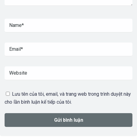
Lưu tên của tôi, email, và trang web trong trình duyệt này
cho lần bình luận kế tiếp của tôi.