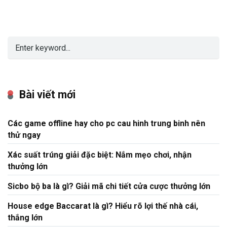
Bài viết mới
Các game offline hay cho pc cau hinh trung binh nên
thử ngay
Xác suất trúng giải đặc biệt: Nắm mẹo chơi, nhận
thưởng lớn
Sicbo bộ ba là gì? Giải mã chi tiết cửa cược thưởng lớn
House edge Baccarat là gì? Hiểu rõ lợi thế nhà cái,
thắng lớn