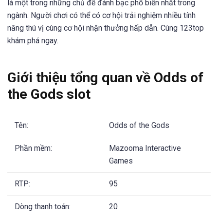
là một trong những chủ đề đánh bạc phổ biến nhất trong
ngành. Người chơi có thể có cơ hội trải nghiệm nhiều tính
năng thú vị cùng cơ hội nhận thưởng hấp dẫn. Cùng 123top
khám phá ngay.
Giới thiệu tổng quan về Odds of
the Gods slot
Tên:
Odds of the Gods
Phần mềm:
Mazooma Interactive
Games
RTP:
95
Dòng thanh toán:
20