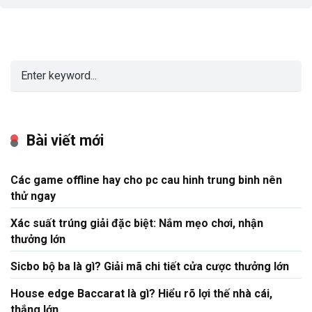
Bài viết mới
Các game offline hay cho pc cau hinh trung binh nên
thử ngay
Xác suất trúng giải đặc biệt: Nắm mẹo chơi, nhận
thưởng lớn
Sicbo bộ ba là gì? Giải mã chi tiết cửa cược thưởng lớn
House edge Baccarat là gì? Hiểu rõ lợi thế nhà cái,
thắng lớn