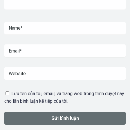
Lưu tên của tôi, email, và trang web trong trình duyệt này
cho lần bình luận kế tiếp của tôi.