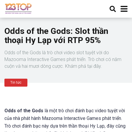
Odds of the Gods: Slot thần
thoại Hy Lạp với RTP 95%
Odds of the Gods là trò chơi video slot tuyệt vời do
Mazooma Interactive Games phát triển. Trò chơi có năm
cuộn và hai mươi dòng cược. Khám phá tại đây.
Tin tức
Odds of the Gods
là một trò chơi đánh bạc video tuyệt vời
của nhà phát hành Mazooma Interactive Games phát triển.
Trò chơi đánh bạc này dựa trên thần thoại Hy Lạp, đây cũng