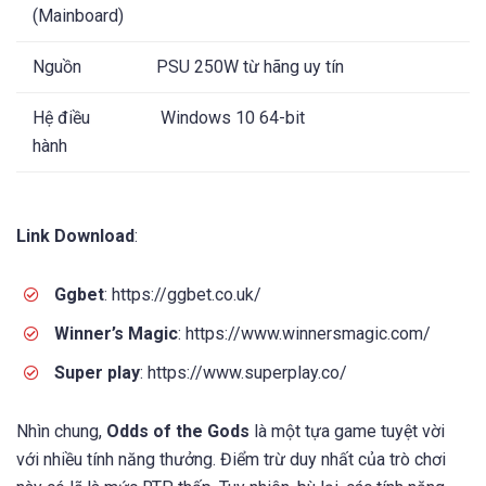
(Mainboard)
Nguồn
PSU 250W từ hãng uy tín
Hệ điều
Windows 10 64-bit
hành
Link Download
:
Ggbet
: https://ggbet.co.uk/
Winner’s Magic
: https://www.winnersmagic.com/
Super play
: https://www.superplay.co/
Nhìn chung,
Odds of the Gods
là một tựa game tuyệt vời
với nhiều tính năng thưởng. Điểm trừ duy nhất của trò chơi