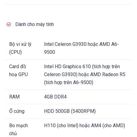
Dành cho máy tính
Bộ vi xử lý
Intel Celeron G3930 hoặc AMD A6-
(CPU)
9500
Card đồ
Intel HD Graphics 610 (tích hợp trên
hoạ GPU
Celeron G3930) hoặc AMD Radeon R5
(tích hợp trên A6-9500)
RAM
4GB DDR4
Ổ cứng
HDD 500GB (5400RPM)
Bo mạch
H110 (cho Intel) hoặc AM4 (cho AMD)
chủ