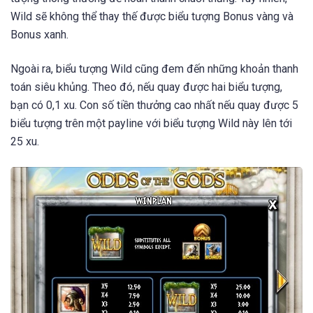
Wild sẽ không thể thay thế được biểu tượng Bonus vàng và
Bonus xanh.
Ngoài ra, biểu tượng Wild cũng đem đến những khoản thanh
toán siêu khủng. Theo đó, nếu quay được hai biểu tượng,
bạn có 0,1 xu. Con số tiền thưởng cao nhất nếu quay được 5
biểu tượng trên một payline với biểu tượng Wild này lên tới
25 xu.