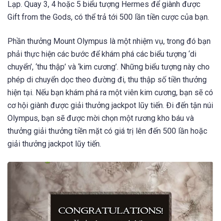
Lạp. Quay 3, 4 hoặc 5 biểu tượng Hermes để giành được
Gift from the Gods, có thể trả tới 500 lần tiền cược của bạn.
Phần thưởng Mount Olympus là một nhiệm vụ, trong đó bạn
phải thực hiện các bước để khám phá các biểu tượng ‘di
chuyển’, ‘thu thập’ và ‘kim cương’. Những biểu tượng này cho
phép di chuyển dọc theo đường đi, thu thập số tiền thưởng
hiện tại. Nếu bạn khám phá ra một viên kim cương, bạn sẽ có
cơ hội giành được giải thưởng jackpot lũy tiến. Đi đến tận núi
Olympus, bạn sẽ được mời chọn một rương kho báu và
thưởng giải thưởng tiền mặt có giá trị lên đến 500 lần hoặc
giải thưởng jackpot lũy tiến.