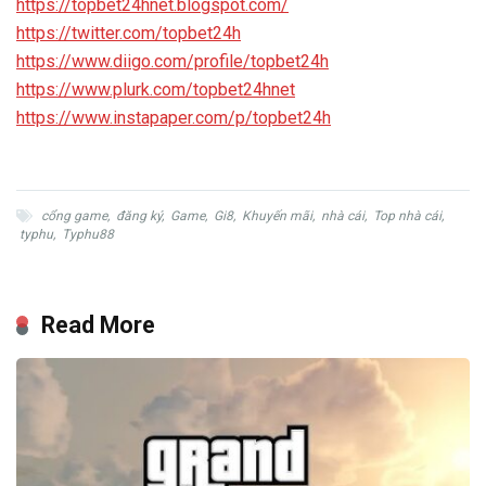
https://topbet24hnet.blogspot.com/
https://twitter.com/topbet24h
https://www.diigo.com/profile/topbet24h
https://www.plurk.com/topbet24hnet
https://www.instapaper.com/p/topbet24h
cổng game
,
đăng ký
,
Game
,
Gi8
,
Khuyến mãi
,
nhà cái
,
Top nhà cái
,
typhu
,
Typhu88
Read More