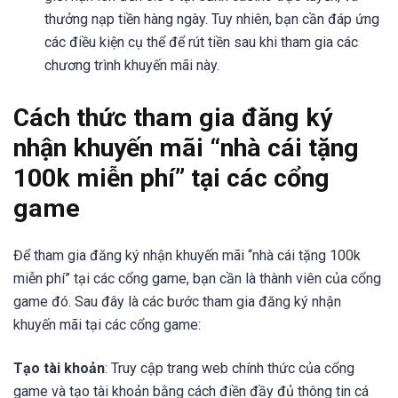
thưởng nạp tiền hàng ngày. Tuy nhiên, bạn cần đáp ứng
các điều kiện cụ thể để rút tiền sau khi tham gia các
chương trình khuyến mãi này.
Cách thức tham gia đăng ký
nhận khuyến mãi “nhà cái tặng
100k miễn phí” tại các cổng
game
Để tham gia đăng ký nhận khuyến mãi “nhà cái tặng 100k
miễn phí” tại các cổng game, bạn cần là thành viên của cổng
game đó. Sau đây là các bước tham gia đăng ký nhận
khuyến mãi tại các cổng game:
Tạo tài khoản
: Truy cập trang web chính thức của cổng
game và tạo tài khoản bằng cách điền đầy đủ thông tin cá