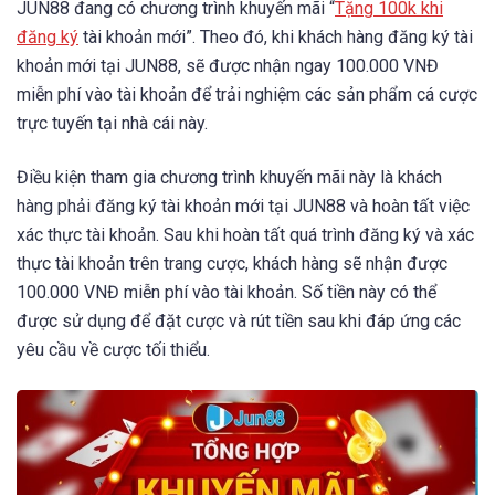
JUN88 đang có chương trình khuyến mãi “
Tặng 100k khi
đăng ký
tài khoản mới”. Theo đó, khi khách hàng đăng ký tài
khoản mới tại JUN88, sẽ được nhận ngay 100.000 VNĐ
miễn phí vào tài khoản để trải nghiệm các sản phẩm cá cược
trực tuyến tại nhà cái này.
Điều kiện tham gia chương trình khuyến mãi này là khách
hàng phải đăng ký tài khoản mới tại JUN88 và hoàn tất việc
xác thực tài khoản. Sau khi hoàn tất quá trình đăng ký và xác
thực tài khoản trên trang cược, khách hàng sẽ nhận được
100.000 VNĐ miễn phí vào tài khoản. Số tiền này có thể
được sử dụng để đặt cược và rút tiền sau khi đáp ứng các
yêu cầu về cược tối thiểu.