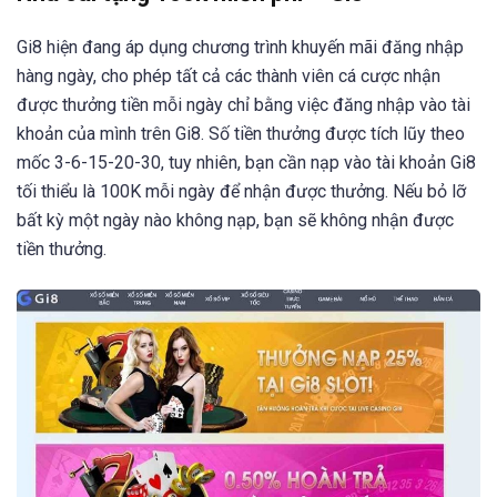
Gi8 hiện đang áp dụng chương trình khuyến mãi đăng nhập
hàng ngày, cho phép tất cả các thành viên cá cược nhận
được thưởng tiền mỗi ngày chỉ bằng việc đăng nhập vào tài
khoản của mình trên Gi8. Số tiền thưởng được tích lũy theo
mốc 3-6-15-20-30, tuy nhiên, bạn cần nạp vào tài khoản Gi8
tối thiểu là 100K mỗi ngày để nhận được thưởng. Nếu bỏ lỡ
bất kỳ một ngày nào không nạp, bạn sẽ không nhận được
tiền thưởng.