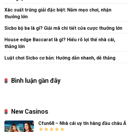
Xác suất trúng giải đặc biệt: Nắm mẹo chơi, nhận
thưởng lớn
Sicbo bộ ba là gì? Giải mã chi tiết cửa cược thưởng lớn
House edge Baccarat là gì? Hiểu rõ lợi thế nhà cái,
thắng lớn
Luật chơi Sicbo cơ bản: Hướng dẫn nhanh, dễ thắng
Bình luận gần đây
New Casinos
Cfun68 – Nhà cái uy tín hàng đầu châu Á