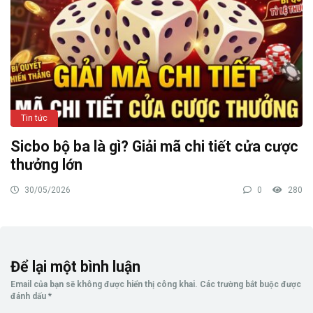
Tin tức
Sicbo bộ ba là gì? Giải mã chi tiết cửa cược
thưởng lớn
30/05/2026
0
280
Để lại một bình luận
Email của bạn sẽ không được hiển thị công khai.
Các trường bắt buộc được
đánh dấu
*