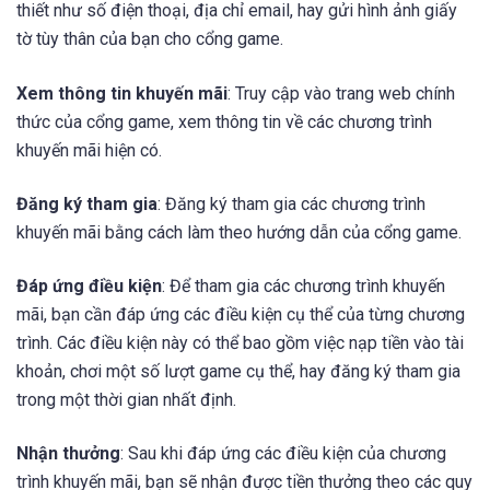
thiết như số điện thoại, địa chỉ email, hay gửi hình ảnh giấy
tờ tùy thân của bạn cho cổng game.
Xem thông tin khuyến mãi
: Truy cập vào trang web chính
thức của cổng game, xem thông tin về các chương trình
khuyến mãi hiện có.
Đăng ký tham gia
: Đăng ký tham gia các chương trình
khuyến mãi bằng cách làm theo hướng dẫn của cổng game.
Đáp ứng điều kiện
: Để tham gia các chương trình khuyến
mãi, bạn cần đáp ứng các điều kiện cụ thể của từng chương
trình. Các điều kiện này có thể bao gồm việc nạp tiền vào tài
khoản, chơi một số lượt game cụ thể, hay đăng ký tham gia
trong một thời gian nhất định.
Nhận thưởng
: Sau khi đáp ứng các điều kiện của chương
trình khuyến mãi, bạn sẽ nhận được tiền thưởng theo các quy