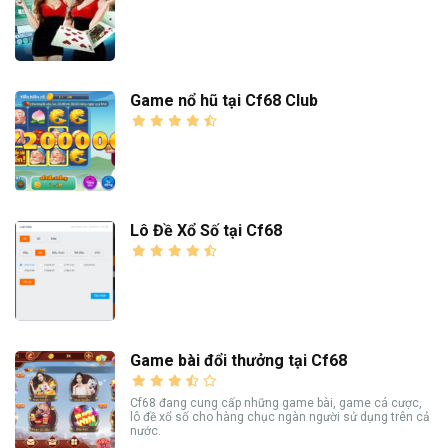
Game nổ hũ tại Cf68 Club
Lô Đề Xổ Số tại Cf68
Game bài đổi thưởng tại Cf68
Cf68 đang cung cấp những game bài, game cá cược,
lô đề xổ số cho hàng chục ngàn người sử dụng trên cả
nước.