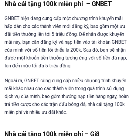
Nhà cái tặng 100k miễn phí – GNBET
GNBET hiện đang cung cấp một chương trình khuyến mãi
hấp dẫn cho các thành viên mới đăng ký, bao gồm một ưu
đãi tiền thưởng lên tới 5 triệu đồng. Để nhận được khuyến
mãi này, bạn cần đăng ký và nạp tiền vào tài khoản GNBET
của mình với số tiền tối thiểu là 200k. Sau đó, bạn sẽ nhận
được một khoản tiền thưởng tương ứng với số tiền đã nạp,
lên đến mức tối đa 5 triệu đồng.
Ngoài ra, GNBET cũng cung cấp nhiều chương trình khuyến
mãi khác nhau cho các thành viên trong quá trình sử dụng
dịch vụ của mình, bao gồm thưởng nạp tiền hàng ngày, hoàn
trả tiền cược cho các trận đấu bóng đá, nhà cái tặng 100k
miễn phí và nhiều ưu đãi khác.
Nhà cái tặng 100k miễn phí – Gi8