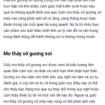
máu khi gương vỡ tượng trưng cho việc bạn phải đối mặt
trực tiếp với khó khăn, cảm giác mất kiểm soát hoặc hậu
quả từ những quyết định vừa qua. Giấc mơ thấy vỡ gương số
mấy này cũng phản ánh nỗi lo lắng, căng thẳng hoặc mâu
thuẫn trong các mối quan hệ xung quanh. Nó là lời nhắc bạn
cần chăm sóc bản thân, bình tĩnh xử lý vấn đề và cẩn trọng
trong hành động để tránh những rủi ro không mong muốn.
Mơ thấy vỡ gương soi
Giấc mơ thấy vỡ gương soi được xem là biểu tượng liên
quan đến cảm xúc cá nhân và cách bạn nhìn nhận bản thân.
Gương soi đại diện cho hình ảnh, suy nghĩ nội tâm và sự tự
đánh giá, vì vậy khi nó bị vỡ trong giấc mơ, điều này có thể
cho thấy bạn đang trải qua sự thay đổi trong suy nghĩ hoặc
cảm thấy thiếu tự tin về một vấn đề nào đó. Ngoài ra, giấc
mơ thấy vỡ gương số mấy này cũng có thể phản ánh việc