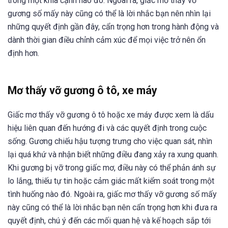
trong một khía cạnh nào đó. Ngoài ra, giấc mơ thấy vỡ
gương số mấy này cũng có thể là lời nhắc bạn nên nhìn lại
những quyết định gần đây, cẩn trọng hơn trong hành động và
dành thời gian điều chỉnh cảm xúc để mọi việc trở nên ổn
định hơn.
Mơ thấy vỡ gương ô tô, xe máy
Giấc mơ thấy vỡ gương ô tô hoặc xe máy được xem là dấu
hiệu liên quan đến hướng đi và các quyết định trong cuộc
sống. Gương chiếu hậu tượng trưng cho việc quan sát, nhìn
lại quá khứ và nhận biết những điều đang xảy ra xung quanh.
Khi gương bị vỡ trong giấc mơ, điều này có thể phản ánh sự
lo lắng, thiếu tự tin hoặc cảm giác mất kiểm soát trong một
tình huống nào đó. Ngoài ra, giấc mơ thấy vỡ gương số mấy
này cũng có thể là lời nhắc bạn nên cẩn trọng hơn khi đưa ra
quyết định, chú ý đến các mối quan hệ và kế hoạch sắp tới