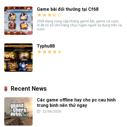
Game bài đổi thưởng tại Cf68
Cf68 đang cung cấp những game bài, game cá cược,
lô đề xổ số cho hàng chục ngàn người sử dụng trên cả
nước.
Typhu88
Recent News
Các game offline hay cho pc cau hinh
trung binh nên thử ngay
22/06/2026