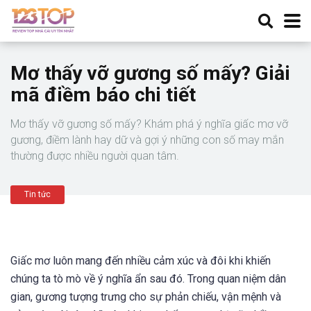
Mơ thấy vỡ gương số mấy? Giải
mã điềm báo chi tiết
Mơ thấy vỡ gương số mấy? Khám phá ý nghĩa giấc mơ vỡ
gương, điềm lành hay dữ và gợi ý những con số may mắn
thường được nhiều người quan tâm.
Tin tức
Giấc mơ luôn mang đến nhiều cảm xúc và đôi khi khiến
chúng ta tò mò về ý nghĩa ẩn sau đó. Trong quan niệm dân
gian, gương tượng trưng cho sự phản chiếu, vận mệnh và