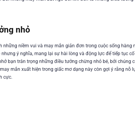
ưởng nhỏ
ánh những niềm vui và may mắn giản đơn trong cuộc sống hàng 
nhưng ý nghĩa, mang lại sự hài lòng và động lực để tiếp tục cố
nhở bạn trân trọng những điều tưởng chừng nhỏ bé, bởi chúng c
i, may mắn xuất hiện trong giấc mơ dạng này còn gợi ý rằng nỗ l
h cực.