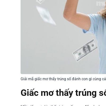
Giải mã giấc mơ thấy trúng số đánh con gì cùng c
Giấc mơ thấy trúng s