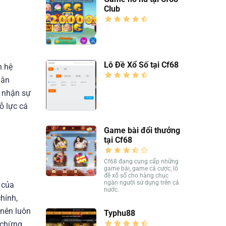
Club
Lô Đề Xổ Số tại Cf68
n hệ
hân
n nhận sự
ỗ lực cá
Game bài đổi thưởng
tại Cf68
Cf68 đang cung cấp những
game bài, game cá cược, lô
đề xổ số cho hàng chục
ngàn người sử dụng trên cả
 của
nước.
hính,
 nên luôn
Typhu88
g chừng