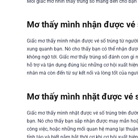
Mỗi giấc mơ nhìn thấy trúng số mang đến cho bạn
Mơ thấy mình nhận được vé 
Giấc mơ thấy mình nhận được vé số trúng từ ngườ
xung quanh bạn. Nó cho thấy bạn có thể nhận được
không ngờ tới. Giấc mơ thấy trúng số đánh con gì 
hỗ trợ và tận dụng đúng lúc những cơ hội xuất hiện
nhân mà còn đến từ sự kết nối và lòng tốt của ngư
Mơ thấy mình nhặt được vé 
Giấc mơ thấy mình nhặt được vé số trúng trên đườ
bạn. Nó cho thấy bạn sắp nhận được may mắn hoặc l
công việc, hoặc những mối quan hệ mang lại thuận
tỉnh táo và biết nắm bắt thời cơ khi cơ hội xuất 