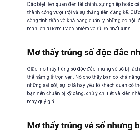
Đặc biệt liên quan đến tài chính, sự nghiệp hoặc c
thành công vượt trội và sự thăng tiến đáng kể. Gi
sàng tinh thần và khả năng quản lý những cơ hội lớ
mắn lớn đi kèm trách nhiệm và rủi ro nhất định.
Mơ thấy trúng số độc đắc nh
Giấc mơ thấy trúng số độc đắc nhưng vé số bị rác
thể nắm giữ trọn vẹn. Nó cho thấy bạn có khả năn
những sai sót, sự lơ là hay yếu tố khách quan có 
bạn nên chuẩn bị kỹ càng, chú ý chi tiết và kiên n
may quý giá.
Mơ thấy trúng vé số nhưng b