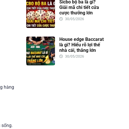
Sicbo bộ ba là gì?
Giải mã chi tiết cửa
cược thưởng lớn
30/05/2026
House edge Baccarat
là gì? Hiểu rõ lợi thế
nhà cái, thắng lớn
30/05/2026
ng hàng
 sống.