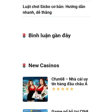
Luật chơi Sicbo cơ bản: Hướng dẫn
nhanh, dễ thắng
Bình luận gần đây
New Casinos
Cfun68 – Nhà cái uy
tín hàng đầu châu Á
Game nổ hũ tại Cf68