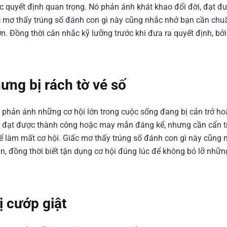
ác quyết định quan trọng. Nó phản ánh khát khao đổi đời, đạt đ
ấc mơ thấy trúng số đánh con gì này cũng nhắc nhở bạn cần chu
n. Đồng thời cân nhắc kỹ lưỡng trước khi đưa ra quyết định, bở
ưng bị rách tờ vé số
h phản ánh những cơ hội lớn trong cuộc sống đang bị cản trở h
g đạt được thành công hoặc may mắn đáng kể, nhưng cần cẩn t
thể làm mất cơ hội. Giấc mơ thấy trúng số đánh con gì này cũng
hẫn, đồng thời biết tận dụng cơ hội đúng lúc để không bỏ lỡ nhữ
ị cướp giật