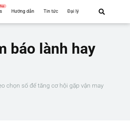
s
Hướng dẫn
Tin tức
Đại lý
m báo lành hay
ẹo chọn số để tăng cơ hội gặp vận may