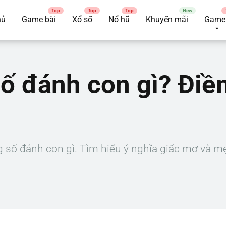
hủ
Game bài
Xổ số
Nổ hũ
Khuyến mãi
Game
số đánh con gì? Điề
 số đánh con gì. Tìm hiểu ý nghĩa giấc mơ và m