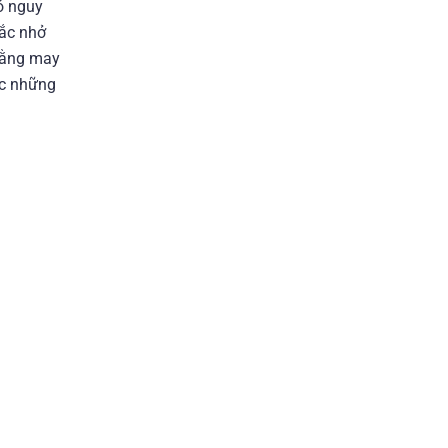
ó nguy
hắc nhở
 rằng may
ớc những