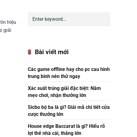
tín hiệu
p giải
Bài viết mới
Các game offline hay cho pc cau hinh
trung binh nên thử ngay
Xác suất trúng giải đặc biệt: Nắm
mẹo chơi, nhận thưởng lớn
Sicbo bộ ba là gì? Giải mã chi tiết cửa
cược thưởng lớn
House edge Baccarat là gì? Hiểu rõ
lợi thế nhà cái, thắng lớn