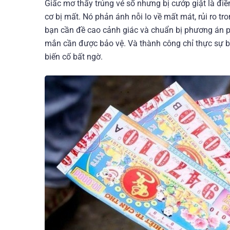
Giấc mơ thấy trúng vé số nhưng bị cướp giật là đ
cơ bị mất. Nó phản ánh nỗi lo về mất mát, rủi ro tr
bạn cần đề cao cảnh giác và chuẩn bị phương án p
mắn cần được bảo vệ. Và thành công chỉ thực sự bề
biến cố bất ngờ.