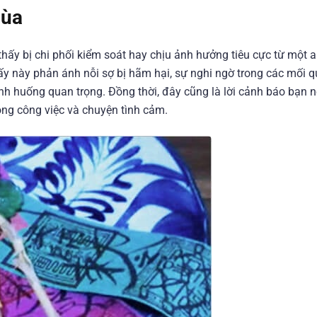
bùa
ấy bị chi phối kiểm soát hay chịu ảnh hưởng tiêu cực từ một a
y này phản ánh nỗi sợ bị hãm hại, sự nghi ngờ trong các mối 
h huống quan trọng. Đồng thời, đây cũng là lời cảnh báo bạn 
ong công việc và chuyện tình cảm.