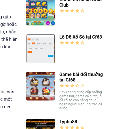
Club
ng gặp
ngờ hoặc
áo, nhắc
Lô Đề Xổ Số tại Cf68
 thể hiện
ạn khó
Game bài đổi thưởng
tại Cf68
một vấn
Cf68 đang cung cấp những
game bài, game cá cược, lô
ặc một
đề xổ số cho hàng chục
ngàn người sử dụng trên cả
ạn nên
nước.
Typhu88