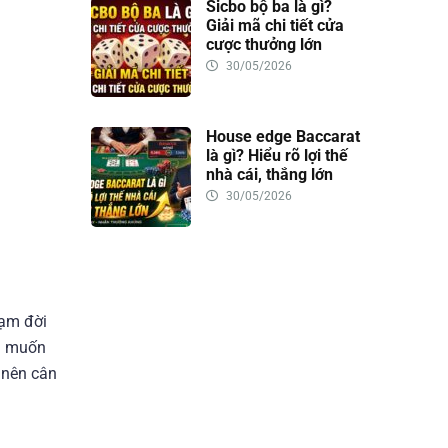
Sicbo bộ ba là gì?
Giải mã chi tiết cửa
cược thưởng lớn
30/05/2026
House edge Baccarat
là gì? Hiểu rõ lợi thế
nhà cái, thắng lớn
30/05/2026
hạm đời
ng muốn
 nên cân