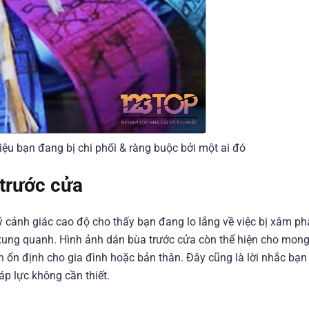
ệu bạn đang bị chi phối & ràng buộc bởi một ai đó
trước cửa
 cảnh giác cao độ cho thấy bạn đang lo lắng về việc bị xâm p
ệ xung quanh. Hình ảnh dán bùa trước cửa còn thể hiện cho mo
n ổn định cho gia đình hoặc bản thân. Đây cũng là lời nhắc bạn
áp lực không cần thiết.