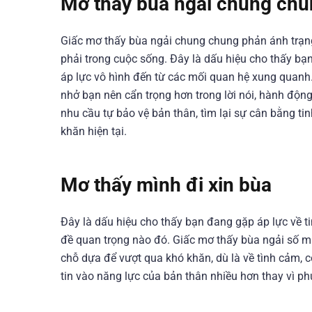
Mơ thấy bùa ngải chung ch
Giấc mơ thấy bùa ngải chung chung phản ánh trạng
phải trong cuộc sống. Đây là dấu hiệu cho thấy bạ
áp lực vô hình đến từ các mối quan hệ xung quan
nhở bạn nên cẩn trọng hơn trong lời nói, hành động
nhu cầu tự bảo vệ bản thân, tìm lại sự cân bằng ti
khăn hiện tại.
Mơ thấy mình đi xin bùa
Đây là dấu hiệu cho thấy bạn đang gặp áp lực về ti
đề quan trọng nào đó. Giấc mơ thấy bùa ngải số m
chỗ dựa để vượt qua khó khăn, dù là về tình cảm, 
tin vào năng lực của bản thân nhiều hơn thay vì ph