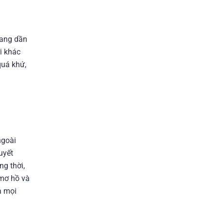
đang dần
i khác
quá khứ,
ngoài
uyết
g thời,
 mơ hồ và
a mọi