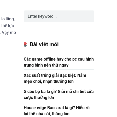
lo lắng,
 thế lực
i. Vậy mơ
Bài viết mới
Các game offline hay cho pc cau hinh
trung binh nên thử ngay
Xác suất trúng giải đặc biệt: Nắm
mẹo chơi, nhận thưởng lớn
Sicbo bộ ba là gì? Giải mã chi tiết cửa
cược thưởng lớn
House edge Baccarat là gì? Hiểu rõ
lợi thế nhà cái, thắng lớn