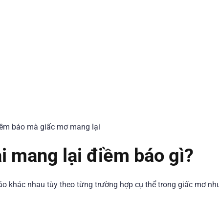
iềm báo mà giấc mơ mang lại
i mang lại điềm báo gì?
áo khác nhau tùy theo từng trường hợp cụ thể trong giấc mơ nh