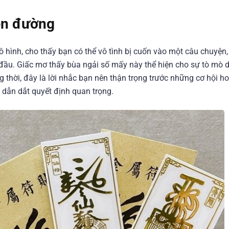
rên đường
 hình, cho thấy bạn có thể vô tình bị cuốn vào một câu chuyện,
 đầu. Giấc mơ thấy bùa ngải số mấy này thể hiện cho sự tò mò 
thời, đây là lời nhắc bạn nên thận trọng trước những cơ hội ho
i dẫn dắt quyết định quan trọng.