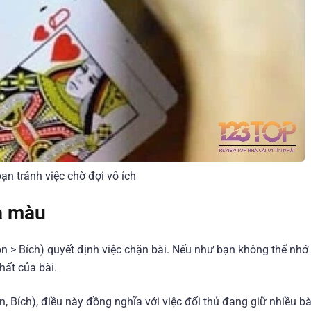
ạn tránh việc chờ đợi vô ích
và màu
n > Bích) quyết định việc chặn bài. Nếu như bạn không thể nhớ
hất của bài.
, Bích), điều này đồng nghĩa với việc đối thủ đang giữ nhiều bà