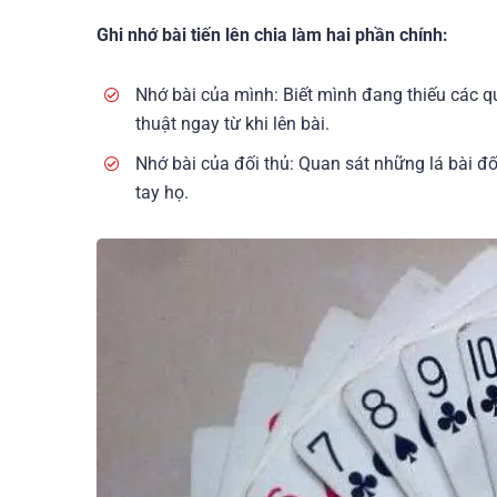
Ghi nhớ bài tiến lên chia làm hai phần chính:
Nhớ bài của mình: Biết mình đang thiếu các q
thuật ngay từ khi lên bài.
Nhớ bài của đối thủ: Quan sát những lá bài đối
tay họ.