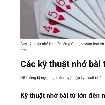
Các kỹ thuật nhớ bài tiến lên giúp bạn phân loại v
hơn
Các kỹ thuật nhớ bài 
Để không bị ngợp bạn nên luyện tập kỹ thuật nhớ bài
Kỹ thuật nhớ bài từ lớn đến 