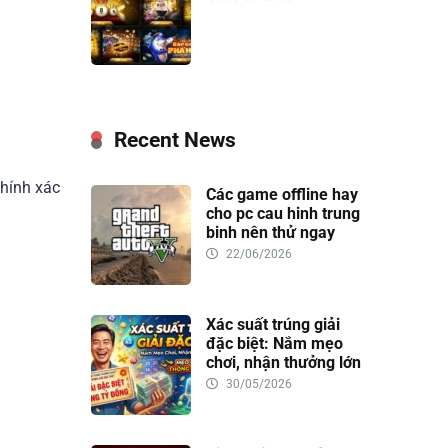
Recent News
chính xác
Các game offline hay
cho pc cau hinh trung
binh nên thử ngay
22/06/2026
Xác suất trúng giải
đặc biệt: Nắm mẹo
chơi, nhận thưởng lớn
30/05/2026