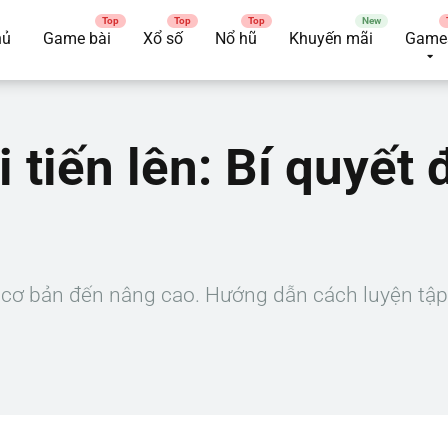
hủ
Game bài
Xổ số
Nổ hũ
Khuyến mãi
Game
i tiến lên: Bí quyết
cơ bản đến nâng cao. Hướng dẫn cách luyện tập g