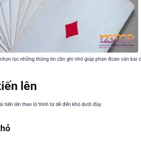
à chọn lọc những thông tin cần ghi nhớ giúp phán đoán ván bài 
tiến lên
 tiến lên theo lộ trình từ dễ đến khó dưới đây.
nhỏ