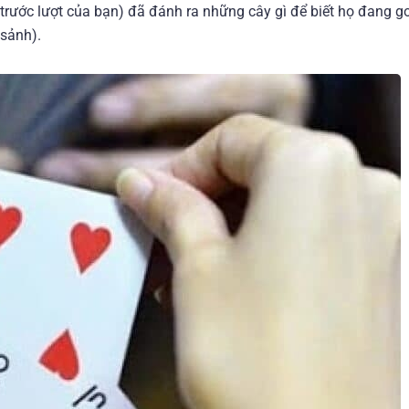
 trước lượt của bạn) đã đánh ra những cây gì để biết họ đang g
 sảnh).