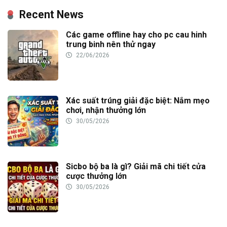
Recent News
Các game offline hay cho pc cau hinh
trung binh nên thử ngay
22/06/2026
Xác suất trúng giải đặc biệt: Nắm mẹo
chơi, nhận thưởng lớn
30/05/2026
Sicbo bộ ba là gì? Giải mã chi tiết cửa
cược thưởng lớn
30/05/2026