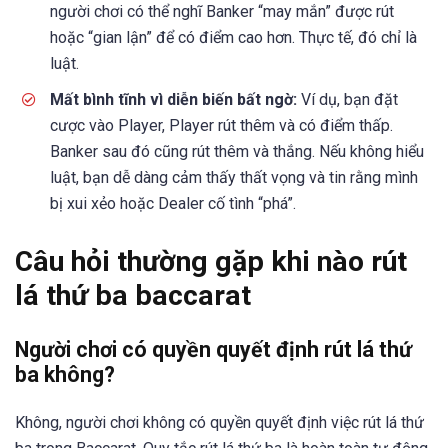
người chơi có thể nghĩ Banker “may mắn” được rút
hoặc “gian lận” để có điểm cao hơn. Thực tế, đó chỉ là
luật.
Mất bình tĩnh vì diễn biến bất ngờ:
Ví dụ, bạn đặt
cược vào Player, Player rút thêm và có điểm thấp.
Banker sau đó cũng rút thêm và thắng. Nếu không hiểu
luật, bạn dễ dàng cảm thấy thất vọng và tin rằng mình
bị xui xẻo hoặc Dealer cố tình “phá”.
Câu hỏi thường gặp khi nào rút
lá thứ ba baccarat
Người chơi có quyền quyết định rút lá thứ
ba không?
Không, người chơi không có quyền quyết định việc rút lá thứ