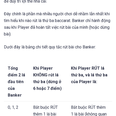
để duy trì lợi thế nhà cái.
Đây chính là phần mà nhiều người chơi dễ nhầm lẫn nhất khi
tìm hiểu khi nào rút lá thứ ba baccarat. Banker chỉ hành động
sau khi Player đã hoàn tất việc rút bài của mình (hoặc dừng
bài).
Dưới đây là bảng chi tiết quy tắc rút bài cho Banker:
Tổng
Khi Player
Khi Player RÚT lá
điểm 2 lá
KHÔNG rút lá
thứ ba, và lá thứ ba
đầu tiên
thứ ba (dừng ở
của Player là:
của
6 hoặc 7 điểm)
Banker
0, 1, 2
Bắt buộc RÚT
Bắt buộc RÚT thêm
thêm 1 lá bài
1 lá bài (không quan