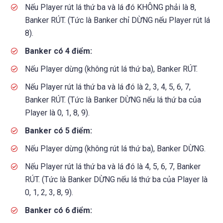
Nếu Player rút lá thứ ba và lá đó KHÔNG phải là 8,
Banker RÚT. (Tức là Banker chỉ DỪNG nếu Player rút lá
8).
Banker có 4 điểm:
Nếu Player dừng (không rút lá thứ ba), Banker RÚT.
Nếu Player rút lá thứ ba và lá đó là 2, 3, 4, 5, 6, 7,
Banker RÚT. (Tức là Banker DỪNG nếu lá thứ ba của
Player là 0, 1, 8, 9).
Banker có 5 điểm:
Nếu Player dừng (không rút lá thứ ba), Banker DỪNG.
Nếu Player rút lá thứ ba và lá đó là 4, 5, 6, 7, Banker
RÚT. (Tức là Banker DỪNG nếu lá thứ ba của Player là
0, 1, 2, 3, 8, 9).
Banker có 6 điểm: