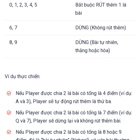
0, 1, 2, 3, 4, 5
Bắt buộc RÚT thêm 1 lá
bài
6, 7
DỪNG (Không rút thêm)
8, 9
DỪNG (Bài tự nhiên,
thắng hoặc hòa)
Ví dụ thực chiến:
Nếu Player được chia 2 lá bài có tổng là 4 điểm (ví dụ:
A và 3), Player sẽ tự động rút thêm lá thứ ba.
Nếu Player được chia 2 lá bài có tổng là 7 điểm (ví dụ:
Q và 7), Player sẽ dừng lại và không rút thêm bài.
Nếu Player được chia 2 lá bài có tổng là 8 hoặc 9