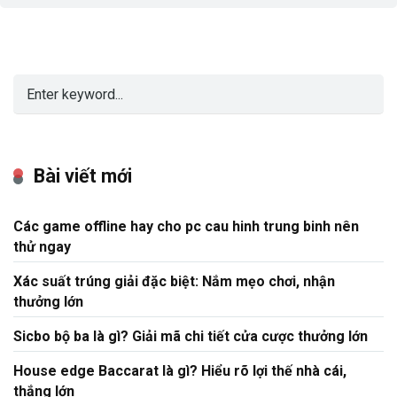
Bài viết mới
Các game offline hay cho pc cau hinh trung binh nên
thử ngay
Xác suất trúng giải đặc biệt: Nắm mẹo chơi, nhận
thưởng lớn
Sicbo bộ ba là gì? Giải mã chi tiết cửa cược thưởng lớn
House edge Baccarat là gì? Hiểu rõ lợi thế nhà cái,
thắng lớn