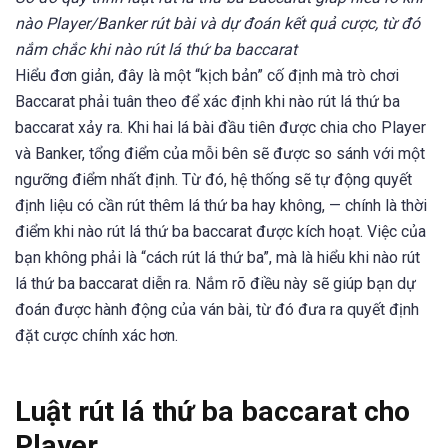
nào Player/Banker rút bài và dự đoán kết quả cược, từ đó
nắm chắc khi nào rút lá thứ ba baccarat
Hiểu đơn giản, đây là một “kịch bản” cố định mà trò chơi
Baccarat phải tuân theo để xác định khi nào rút lá thứ ba
baccarat xảy ra. Khi hai lá bài đầu tiên được chia cho Player
và Banker, tổng điểm của mỗi bên sẽ được so sánh với một
ngưỡng điểm nhất định. Từ đó, hệ thống sẽ tự động quyết
định liệu có cần rút thêm lá thứ ba hay không, — chính là thời
điểm khi nào rút lá thứ ba baccarat được kích hoạt. Việc của
bạn không phải là “cách rút lá thứ ba”, mà là hiểu khi nào rút
lá thứ ba baccarat diễn ra. Nắm rõ điều này sẽ giúp bạn dự
đoán được hành động của ván bài, từ đó đưa ra quyết định
đặt cược chính xác hơn.
Luật rút lá thứ ba baccarat cho
Player