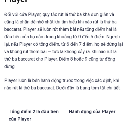
Đối với cửa Player, quy tắc rút lá thứ ba khá đơn giản và
cũng là phần dễ nhớ nhất khi tìm hiểu khi nào rút lá thứ ba
baccarat. Player sẽ luôn rút thêm bài nếu tổng điểm hai lá
đầu tiên của họ nằm trong khoảng từ 0 đến 5 điểm. Ngược
lại, nếu Player có tổng điểm, từ 6 đến 7 điểm, họ sẽ dừng lại
và không rút thêm bài — tức là không xảy ra, khi nào rút lá
thứ ba baccarat cho Player. Điểm 8 hoặc 9 cũng tự động
dừng.
Player luôn là bên hành động trước trong việc xác định, khi
nào rút lá thứ ba baccarat. Dưới đây là bảng tóm tắt chi tiết:
Tổng điểm 2 lá đầu tiên
Hành động của Player
của Player