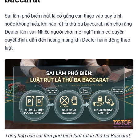
Sai lầm phổ biến nhất là cố gắng can thiệp vào quy trình
hoặc không hiểu, khi nào rút lá thứ ba baccarat, nên cho rằng
Dealer làm sai. Nhiều người chơi mới nghĩ mình có quyền
quyết định, dẫn đến hoang mang khi Dealer hành động theo
luật.
Tổng hợp các sai lầm phổ biến luật rút lá thứ ba Baccarat: