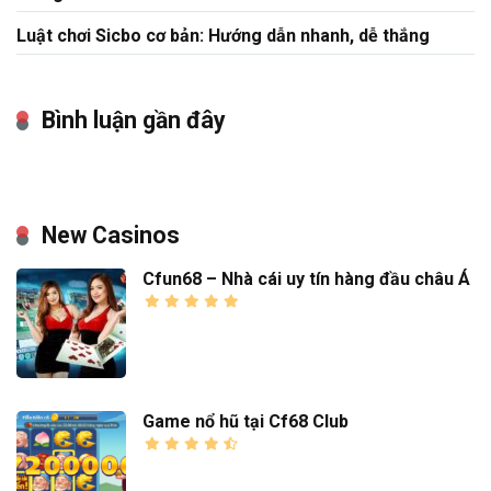
Luật chơi Sicbo cơ bản: Hướng dẫn nhanh, dễ thắng
Bình luận gần đây
New Casinos
Cfun68 – Nhà cái uy tín hàng đầu châu Á
Game nổ hũ tại Cf68 Club