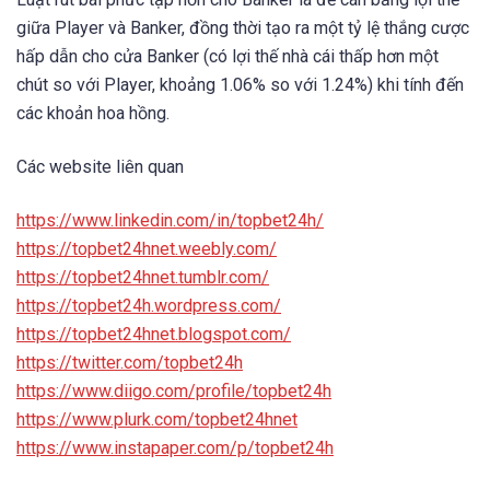
giữa Player và Banker, đồng thời tạo ra một tỷ lệ thắng cược
hấp dẫn cho cửa Banker (có lợi thế nhà cái thấp hơn một
chút so với Player, khoảng 1.06% so với 1.24%) khi tính đến
các khoản hoa hồng.
Các website liên quan
https://www.linkedin.com/in/topbet24h/
https://topbet24hnet.weebly.com/
https://topbet24hnet.tumblr.com/
https://topbet24h.wordpress.com/
https://topbet24hnet.blogspot.com/
https://twitter.com/topbet24h
https://www.diigo.com/profile/topbet24h
https://www.plurk.com/topbet24hnet
https://www.instapaper.com/p/topbet24h