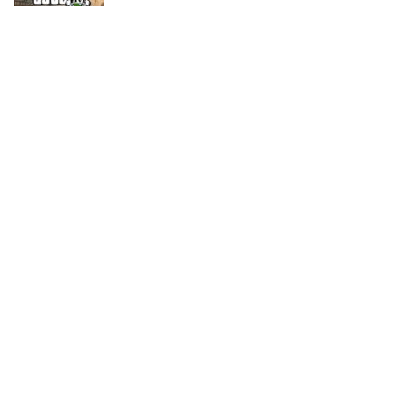
Xác suất trúng giải đặc biệt: Nắm mẹo
chơi, nhận thưởng lớn
30/05/2026
Sicbo bộ ba là gì? Giải mã chi tiết cửa
cược thưởng lớn
30/05/2026
House edge Baccarat là gì? Hiểu rõ lợi
thế nhà cái, thắng lớn
30/05/2026