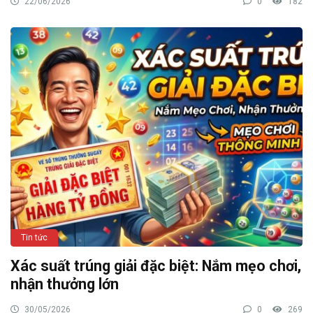
22/06/2026
0
182
Tin tức
Xác suất trúng giải đặc biệt: Nắm mẹo chơi,
nhận thưởng lớn
30/05/2026
0
269