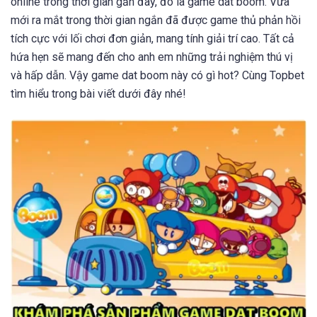
online trong thời gian gần đây, đó là game dat boom. Vừa
mới ra mắt trong thời gian ngắn đã được game thủ phản hồi
tích cực với lối chơi đơn giản, mang tính giải trí cao. Tất cả
hứa hẹn sẽ mang đến cho anh em những trải nghiệm thú vị
và hấp dẫn. Vậy game dat boom này có gì hot? Cùng Topbet
tìm hiểu trong bài viết dưới đây nhé!