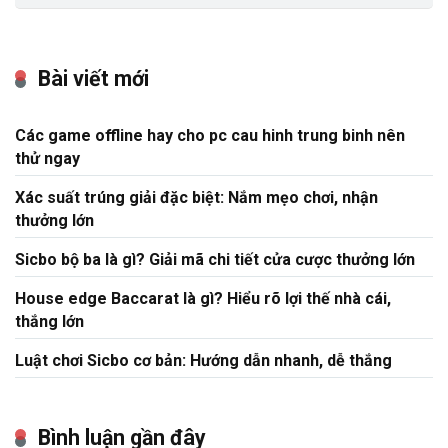
Bài viết mới
Các game offline hay cho pc cau hinh trung binh nên
thử ngay
Xác suất trúng giải đặc biệt: Nắm mẹo chơi, nhận
thưởng lớn
Sicbo bộ ba là gì? Giải mã chi tiết cửa cược thưởng lớn
House edge Baccarat là gì? Hiểu rõ lợi thế nhà cái,
thắng lớn
Luật chơi Sicbo cơ bản: Hướng dẫn nhanh, dễ thắng
Bình luận gần đây