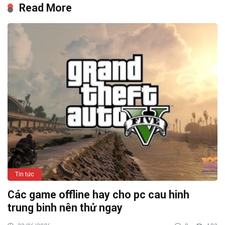
Read More
Tin tức
Các game offline hay cho pc cau hinh
trung binh nên thử ngay