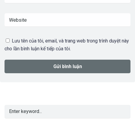
Lưu tên của tôi, email, và trang web trong trình duyệt này
cho lần bình luận kế tiếp của tôi.