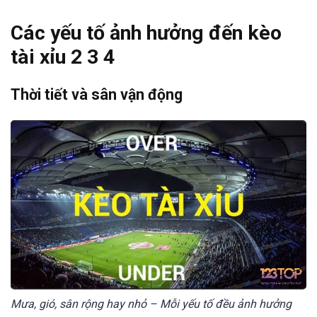
Các yếu tố ảnh hưởng đến kèo
tài xỉu 2 3 4
Thời tiết và sân vận động
Mưa, gió, sân rộng hay nhỏ – Mỗi yếu tố đều ảnh hưởng