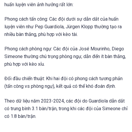
huấn luyện viên ảnh hưởng rất lớn:
Phong cách tấn công: Các đội dưới sự dẫn dắt của huấn
luyện viên như Pep Guardiola, Jürgen Klopp thường tạo ra
nhiều bàn thắng, phù hợp với kèo tài.
Phong cách phòng ngự: Các đội của José Mourinho, Diego
Simeone thường chú trọng phòng ngự, dẫn đến ít bàn thắng,
phù hợp với kèo xỉu.
Đối đầu chiến thuật: Khi hai đội có phong cách tương phản
(tấn công vs phòng ngự), kết quả có thể khó đoán định.
Theo dữ liệu năm 2023-2024, các đội do Guardiola dẫn dắt
có trung bình 3.1 bàn/trận, trong khi các đội của Simeone chỉ
có 1.8 bàn/trận.