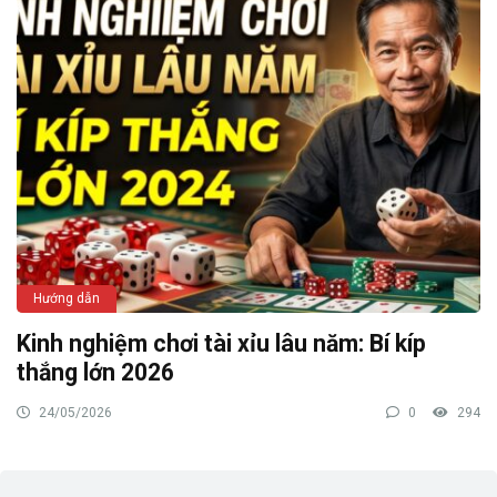
Hướng dẫn
Kinh nghiệm chơi tài xỉu lâu năm: Bí kíp
thắng lớn 2026
24/05/2026
0
294