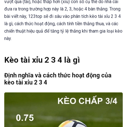
vượt qua (tài), hoặc thấp hơn (xỉu) con số cụ thể do nhà cái
đưa ra trong trường hợp này là 2, 3, hoặc 4 bàn thắng. Trong
bài viết này, 123top sẽ đi sâu vào phân tích kèo tài xỉu 2 3 4
là gì, cách thức hoạt động, cách tính tiền thắng thua, và các
chiến thuật hiệu quả để tăng tỷ lệ thắng khi tham gia loại kèo
này.
Kèo tài xỉu 2 3 4 là gì
Định nghĩa và cách thức hoạt động của
kèo tài xỉu 2 3 4