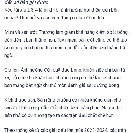
đến số bàn ghi được
Kèo tài xỉu 2 3 4 là gì khi bị ảnh hưởng bởi điều kiện bên
ngoài? Thời tiết và sân vận động có tác động lớn:
Mưa và sân ướt: Thường làm giảm khả năng kiểm soát bóng,
dẫn đến ít bàn thắng hơn. Tuy nhiên, sân ướt cũng có thể tạo
ra những tình huống thủ môn mắc lỗi, dẫn đến bàn thắng bất
ngờ.
Gió lớn: Ảnh hưởng đến quỹ đạo bóng, khiến việc ghi bàn từ
xa, trở nên khó khăn hơn, nhưng cũng có thể tạo ra những
bàn thắng bất ngờ khi thủ môn đánh giá sai đường bóng.
Kích thước sân: Sân rộng thường có nhiều không gian cho
các đợt tấn công, dẫn đến nhiều bàn thắng hơn. Ngược lại,
sân nhỏ có xu hướng tạo ra các trận đấu chặt chẽ hơn.
Theo thống kê từ các giải đấu lớn mùa 2023-2024, các trận