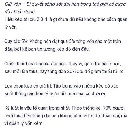
Giữ vốn – Bí quyết sống sót dài hạn trong thế giới cá cược
đầy biến động
Hiểu kèo tài xỉu 2 3 4 là gì chưa đủ nếu không biết cách quản
lý vốn:
Quy tắc 5%: Không nên đặt quá 5% tổng vốn cho một trận
đấu, bất kể bạn tin tưởng kèo đó đến đâu.
Chiến thuật martingale cải tiến: Thay vì, gấp đôi tiền cược,
sau mỗi lần thua, hãy tăng dần 20-30% để giảm thiểu rủi ro.
Lựa chọn kèo có giá trị: Tập trung vào những kèo có xác
suất thắng cao hơn tỷ lệ ăn tiền mà nhà cái đưa ra.
Kỷ luật là yếu tố quan trọng nhất. Theo thống kê, 70% người
chơi thua tiền trong dài hạn không phải vì họ dự đoán sai, mà
vì quản lý vốn kém.