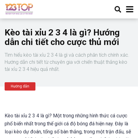
Kèo tài xỉu 2 3 4 là gì? Hướng
dẫn chi tiết cho cược thủ mới
Tìm hiểu kèo tài xỉu 2 3 4 là gì và cách phân tích chính xác.
Hướng dẫn chi tiết từ chuyên gia với chiến thuật thắng kèo
tài xỉu 2 3 4 hiệu quả nhất.
Hướng dẫn
Kèo tài xỉu 2 3 4 là gì? Một trong những hình thức cá cược
phổ biến nhất trong thế giới cá độ bóng đá hiện nay. Đây là
loại kèo dự đoán, tổng số bàn thắng, trong một trận đấu, sẽ