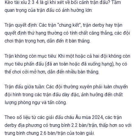
Kèo tài xỉu 2 3 4 là gì khi xét về bối cảnh trận đấu? Tầm
quan trọng của trận đấu có ảnh hưởng lớn:
Trận quyết định: Các trận “chung kết”, trận derby hay trận
quyết định thứ hạng thường có tính chất căng thẳng, các đội
chơi thận trọng hơn, dẫn đến ít bàn thắng.
Trận không còn mục tiêu: Khi một hoặc cả hai đội không còn
mục tiêu phấn đấu (đã an toàn hoặc đã xuống hạng), họ có
thể chơi cởi mở hơn, dẫn đến nhiều bàn thắng.
Trận đấu giữa tuần: Các đội thường xuyên phải luân chuyển
đội hình trong các trận đấu dày đặc, ảnh hưởng đến chất
lượng phòng ngự và tấn công.
Theo số liệu từ các giải đấu châu Âu mùa 2024, các trận
derby địa phương có trung bình 2.2 bàn/trận, thấp hơn so với
trung bình chung 2.6 bàn/trận của toàn giải.