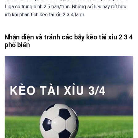
Liga có trung bình 2.5 bàn/trận. Những số liệu này rất hữu
ích khi phân tích kèo tài xỉu 2 3 4 là gì.
Nhận diện và tránh các bẫy kèo tài xỉu 2 3 4
phổ biến