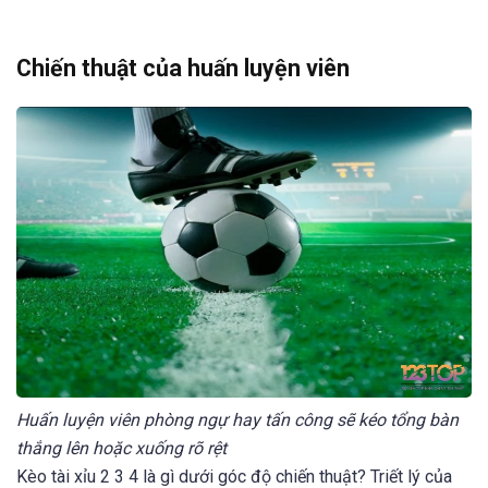
Chiến thuật của huấn luyện viên
Huấn luyện viên phòng ngự hay tấn công sẽ kéo tổng bàn
thắng lên hoặc xuống rõ rệt
Kèo tài xỉu 2 3 4 là gì dưới góc độ chiến thuật? Triết lý của