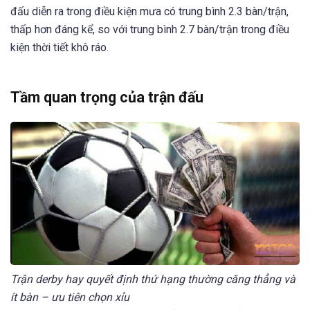
đấu diễn ra trong điều kiện mưa có trung bình 2.3 bàn/trận,
thấp hơn đáng kể, so với trung bình 2.7 bàn/trận trong điều
kiện thời tiết khô ráo.
Tầm quan trọng của trận đấu
Trận derby hay quyết định thứ hạng thường căng thẳng và
ít bàn – ưu tiên chọn xỉu