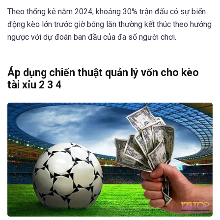
Theo thống kê năm 2024, khoảng 30% trận đấu có sự biến
động kèo lớn trước giờ bóng lăn thường kết thúc theo hướng
ngược với dự đoán ban đầu của đa số người chơi.
Áp dụng chiến thuật quản lý vốn cho kèo
tài xỉu 2 3 4