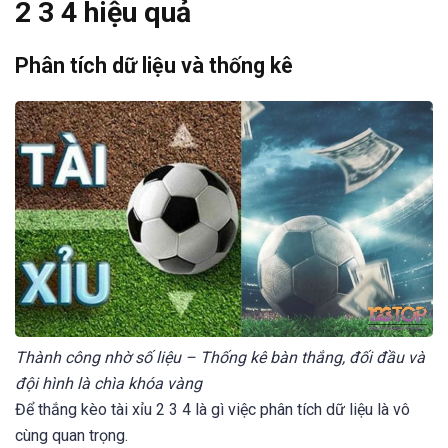
2 3 4 hiệu quả
Phân tích dữ liệu và thống kê
Thành công nhờ số liệu – Thống kê bàn thắng, đối đầu và
đội hình là chìa khóa vàng
Để thắng kèo tài xỉu 2 3 4 là gì việc phân tích dữ liệu là vô
cùng quan trọng.