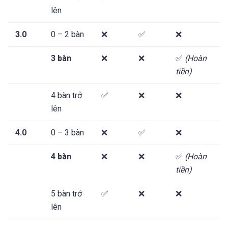
lên
3.0
0 – 2 bàn
❌
✅
❌
3 bàn
❌
❌
✅
(Hoàn
tiền)
4 bàn trở
✅
❌
❌
lên
4.0
0 – 3 bàn
❌
✅
❌
4 bàn
❌
❌
✅
(Hoàn
tiền)
5 bàn trở
✅
❌
❌
lên