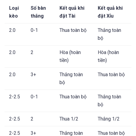
Loại
Số bàn
Kết quả khi
Kết quả khi
kèo
thắng
đặt Tài
đặt Xỉu
2.0
0-1
Thua toàn bộ
Thắng toàn
bộ
2.0
2
Hòa (hoàn
Hòa (hoàn
tiền)
tiền)
2.0
3+
Thắng toàn
Thua toàn bộ
bộ
2-2.5
0-1
Thua toàn bộ
Thắng toàn
bộ
2-2.5
2
Thua 1/2
Thắng 1/2
2-2.5
3+
Thắng toàn
Thua toàn bộ