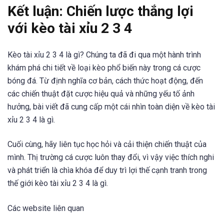
Kết luận: Chiến lược thắng lợi
với kèo tài xỉu 2 3 4
Kèo tài xỉu 2 3 4 là gì? Chúng ta đã đi qua một hành trình
khám phá chi tiết về loại kèo phổ biến này trong cá cược
bóng đá. Từ định nghĩa cơ bản, cách thức hoạt động, đến
các chiến thuật đặt cược hiệu quả và những yếu tố ảnh
hưởng, bài viết đã cung cấp một cái nhìn toàn diện về kèo tài
xỉu 2 3 4 là gì.
Cuối cùng, hãy liên tục học hỏi và cải thiện chiến thuật của
mình. Thị trường cá cược luôn thay đổi, vì vậy việc thích nghi
và phát triển là chìa khóa để duy trì lợi thế cạnh tranh trong
thế giới kèo tài xỉu 2 3 4 là gì.
Các website liên quan