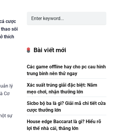
 cá cược
 thao sôi
ở thích
Bài viết mới
Các game offline hay cho pc cau hinh
trung binh nên thử ngay
Xác suất trúng giải đặc biệt: Nắm
uản lý
mẹo chơi, nhận thưởng lớn
và Cơ
Sicbo bộ ba là gì? Giải mã chi tiết cửa
cược thưởng lớn
một sự
House edge Baccarat là gì? Hiểu rõ
lợi thế nhà cái, thắng lớn