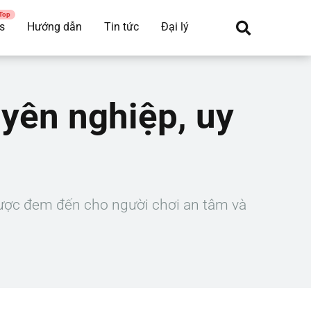
s
Hướng dẫn
Tin tức
Đại lý
uyên nghiệp, uy
 cược đem đến cho người chơi an tâm và