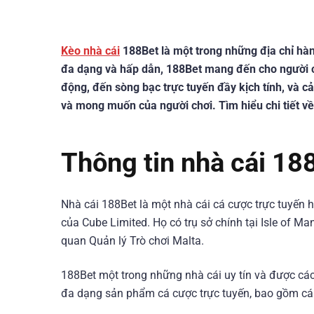
Kèo nhà cái
188Bet là một trong những địa chỉ hà
đa dạng và hấp dẫn, 188Bet mang đến cho người ch
động, đến sòng bạc trực tuyến đầy kịch tính, và 
và mong muốn của người chơi. Tìm hiểu chi tiết v
Thông tin nhà cái 18
Nhà cái 188Bet là một nhà cái cá cược trực tuyến
của Cube Limited. Họ có trụ sở chính tại Isle of M
quan Quản lý Trò chơi Malta.
188Bet một trong những nhà cái uy tín và được các 
đa dạng sản phẩm cá cược trực tuyến, bao gồm cá c