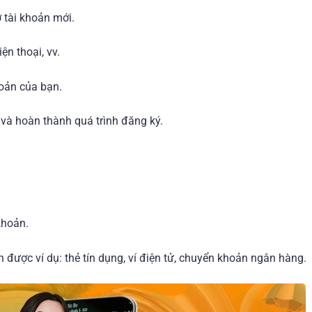
 tài khoản mới.
ện thoại, vv.
oản của bạn.
và hoàn thành quá trình đăng ký.
khoản.
ược ví dụ: thẻ tín dụng, ví điện tử, chuyển khoản ngân hàng.