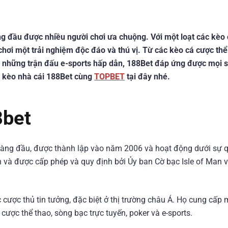
ng đầu được nhiều người chơi ưa chuộng. Với một loạt các kèo
ơi một trải nghiệm độc đáo và thú vị. Từ các kèo cá cược thể
cả những trận đấu e-sports hấp dẫn, 188Bet đáp ứng được mọi s
ề kèo nhà cái 188Bet cùng
TOPBET
tại đây nhé.
8bet
 hàng đầu, được thành lập vào năm 2006 và hoạt động dưới sự q
an và được cấp phép và quy định bởi Ủy ban Cờ bạc Isle of Man 
cược thủ tin tưởng, đặc biệt ở thị trường châu Á. Họ cung cấp 
ược thể thao, sòng bạc trực tuyến, poker và e-sports.