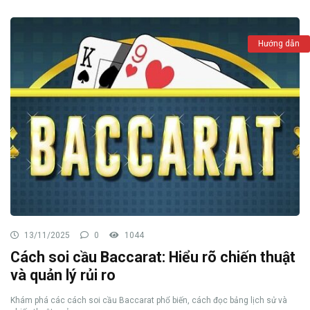
Hướng dẫn
13/11/2025
0
1044
Cách soi cầu Baccarat: Hiểu rõ chiến thuật
và quản lý rủi ro
Khám phá các cách soi cầu Baccarat phổ biến, cách đọc bảng lịch sử và