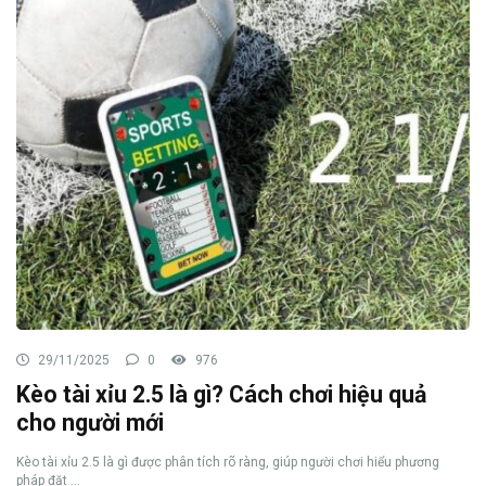
29/11/2025
0
976
Kèo tài xỉu 2.5 là gì? Cách chơi hiệu quả
cho người mới
Kèo tài xỉu 2.5 là gì được phân tích rõ ràng, giúp người chơi hiểu phương
pháp đặt ...