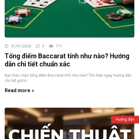
31/01/2026
0
771
Tổng điểm Baccarat tính như nào? Hướng
dẫn chi tiết chuẩn xác
Bạn thắc mắc tổng điểm Baccarat tính như nào? Tìm hiểu ngay hướng dẫn
chi tiết giá trị ...
Read more »
Hướng dẫn