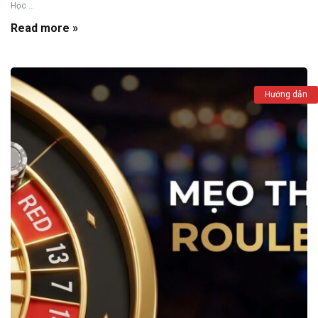
Học ...
Read more »
Hướng dẫn