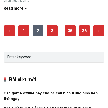
chiến thuật quản ...
Read more »
«
1
2
3
…
35
36
»
Bài viết mới
Các game offline hay cho pc cau hinh trung binh nên
thử ngay