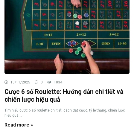
13/11/2025
0
1034
Cược 6 số Roulette: Hướng dẫn chi tiết và
chiến lược hiệu quả
Tìm hiểu cược 6 số roulette chi tiết: cách đặt cược, tỷ lệ thắng, chiến lược
hiệu quả ...
Read more »