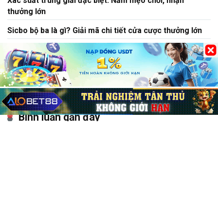
Xác suất trúng giải đặc biệt: Nắm mẹo chơi, nhận
thưởng lớn
Sicbo bộ ba là gì? Giải mã chi tiết cửa cược thưởng lớn
House edge Baccarat là gì? Hiểu rõ lợi thế nhà cái,
thắng lớn
Luật chơi Sicbo cơ bản: Hướng dẫn nhanh, dễ thắng
Bình luận gần đây
New Casinos
Cfun68 – Nhà cái uy tín hàng đầu châu Á