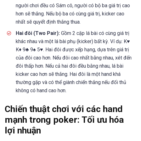
người chơi đều có Sám cô, người có bộ ba giá trị cao
hơn sẽ thắng. Nếu bộ ba có cùng giá trị, kicker cao
nhất sẽ quyết định thắng thua.
Hai đôi (Two Pair):
Gồm 2 cặp lá bài có cùng giá trị
khác nhau và một lá bài phụ (kicker) bất kỳ. Ví dụ: K♥
K♦ 9♣ 9♠ 5♥. Hai đôi được xếp hạng, dựa trên giá trị
của đôi cao hơn. Nếu đôi cao nhất bằng nhau, xét đến
đôi thấp hơn. Nếu cả hai đôi đều bằng nhau, lá bài
kicker cao hơn sẽ thắng. Hai đôi là một hand khá
thường gặp và có thể giành chiến thắng nếu đối thủ
không có hand cao hơn.
Chiến thuật chơi với các hand
mạnh trong poker: Tối ưu hóa
lợi nhuận