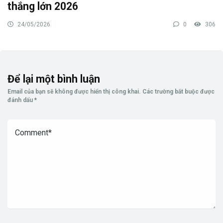
thắng lớn 2026
24/05/2026
0
306
Để lại một bình luận
Email của bạn sẽ không được hiển thị công khai.
Các trường bắt buộc được
đánh dấu
*