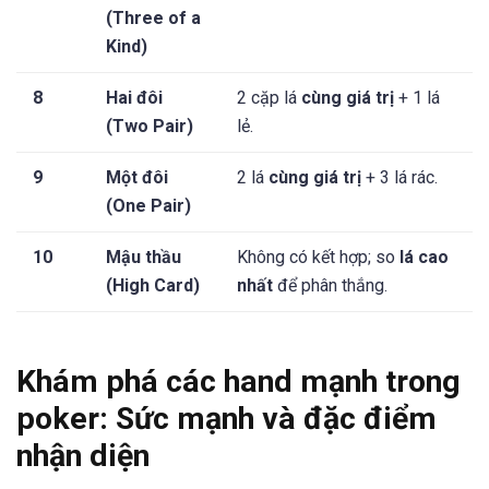
(Three of a
Kind)
8
Hai đôi
2 cặp lá
cùng giá trị
+ 1 lá
(Two Pair)
lẻ.
9
Một đôi
2 lá
cùng giá trị
+ 3 lá rác.
(One Pair)
10
Mậu thầu
Không có kết hợp; so
lá cao
(High Card)
nhất
để phân thắng.
Khám phá các hand mạnh trong
poker: Sức mạnh và đặc điểm
nhận diện