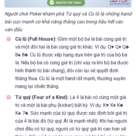
Người chơi Poker khám phá Tứ quý và Cù lũ là những hand
bài cực mạnh có khả năng thắng cao trong hầu hết các
ván đấu
Cù lũ (Full House):
Gồm một bộ ba lá bài cùng giá trị
và một đôi hai lá bài cùng giá trị khác. Ví dụ: Q♥ Q♦ Q♣
8♠ 8♣. Cù lũ được xếp hạng dựa trên giá trị của bộ ba
lá. Nếu bộ ba có cùng giá trị (chỉ xảy ra khi bộ ba được
hình thành từ bài chung), đôi còn lại sẽ quyết định
thắng thua. Cù lũ là một hand rất mạnh, thường xuyên
mang lại chiến thắng.
Tứ quý (Four of a Kind):
Là 4 lá bài có cùng một giá
trị và một lá bài phụ (kicker) bất kỳ. Ví dụ: K♥ K♦ K♣
K♠ 7♣. Sức mạnh của tứ quý được xác định bởi giá trị
của 4 lá bài đó (tứ quý Át là mạnh nhất). Khi hai người
chơi đều có tứ quý, người có tứ quý giá trị cao hơn sẽ