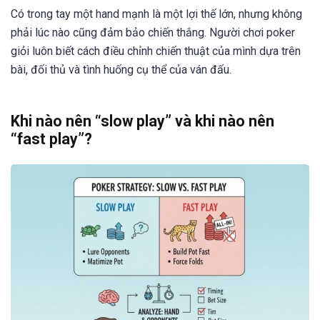
Có trong tay một hand mạnh là một lợi thế lớn, nhưng không
phải lúc nào cũng đảm bảo chiến thắng. Người chơi poker
giỏi luôn biết cách điều chỉnh chiến thuật của mình dựa trên
bài, đối thủ và tình huống cụ thể của ván đấu.
Khi nào nên “slow play” và khi nào nên
“fast play”?