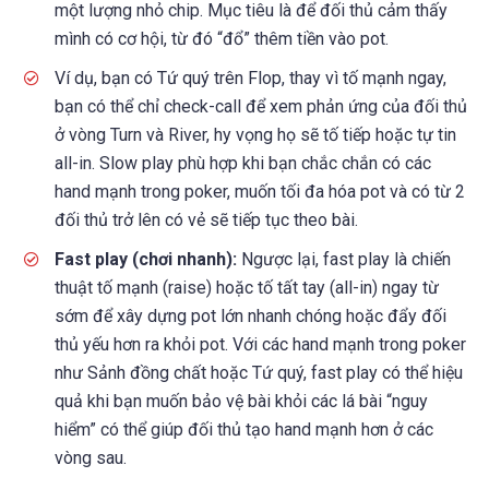
một lượng nhỏ chip. Mục tiêu là để đối thủ cảm thấy
mình có cơ hội, từ đó “đổ” thêm tiền vào pot.
Ví dụ, bạn có Tứ quý trên Flop, thay vì tố mạnh ngay,
bạn có thể chỉ check-call để xem phản ứng của đối thủ
ở vòng Turn và River, hy vọng họ sẽ tố tiếp hoặc tự tin
all-in. Slow play phù hợp khi bạn chắc chắn có các
hand mạnh trong poker, muốn tối đa hóa pot và có từ 2
đối thủ trở lên có vẻ sẽ tiếp tục theo bài.
Fast play (chơi nhanh):
Ngược lại, fast play là chiến
thuật tố mạnh (raise) hoặc tố tất tay (all-in) ngay từ
sớm để xây dựng pot lớn nhanh chóng hoặc đẩy đối
thủ yếu hơn ra khỏi pot. Với các hand mạnh trong poker
như Sảnh đồng chất hoặc Tứ quý, fast play có thể hiệu
quả khi bạn muốn bảo vệ bài khỏi các lá bài “nguy
hiểm” có thể giúp đối thủ tạo hand mạnh hơn ở các
vòng sau.