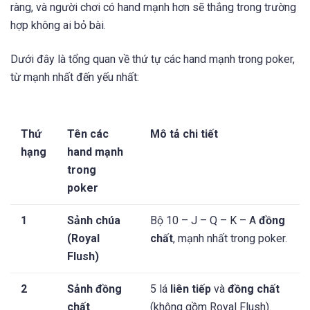
ràng, và người chơi có hand mạnh hơn sẽ thắng trong trường
hợp không ai bỏ bài.
Dưới đây là tổng quan về thứ tự các hand mạnh trong poker,
từ mạnh nhất đến yếu nhất:
Thứ
Tên các
Mô tả chi tiết
hạng
hand mạnh
trong
poker
1
Sảnh chúa
Bộ 10 – J – Q – K – A
đồng
(Royal
chất
, mạnh nhất trong poker.
Flush)
2
Sảnh đồng
5 lá
liên tiếp
và
đồng chất
chất
(không gồm Royal Flush).