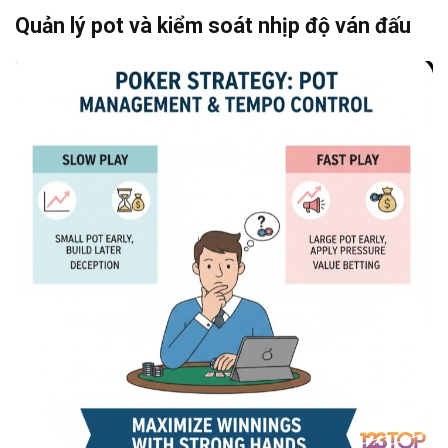
Quản lý pot và kiểm soát nhịp độ ván đấu