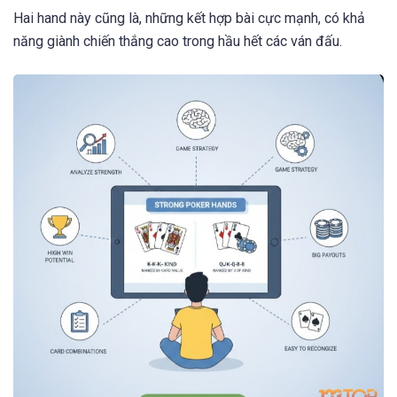
Hai hand này cũng là, những kết hợp bài cực mạnh, có khả
năng giành chiến thắng cao trong hầu hết các ván đấu.