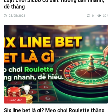
Luật chơi Sicbo cơ bản: Hướng dẫn nhanh,
dễ thắng
25/05/2026
0
304
Hướng dẫn
Six line bet là gì? Mẹo chơi Roulette thắng