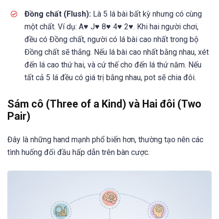
Đồng chất (Flush):
Là 5 lá bài bất kỳ nhưng có cùng
một chất. Ví dụ: A♥ J♥ 8♥ 4♥ 2♥. Khi hai người chơi,
đều có Đồng chất, người có lá bài cao nhất trong bộ
Đồng chất sẽ thắng. Nếu lá bài cao nhất bằng nhau, xét
đến lá cao thứ hai, và cứ thế cho đến lá thứ năm. Nếu
tất cả 5 lá đều có giá trị bằng nhau, pot sẽ chia đôi.
Sám cô (Three of a Kind) và Hai đôi (Two
Pair)
Đây là những hand mạnh phổ biến hơn, thường tạo nên các
tình huống đối đầu hấp dẫn trên bàn cược.