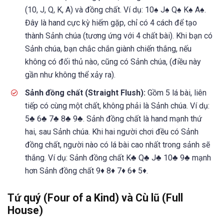
(10, J, Q, K, A) và đồng chất. Ví dụ: 10♠ J♠ Q♠ K♠ A♠.
Đây là hand cực kỳ hiếm gặp, chỉ có 4 cách để tạo
thành Sảnh chúa (tương ứng với 4 chất bài). Khi bạn có
Sảnh chúa, bạn chắc chắn giành chiến thắng, nếu
không có đối thủ nào, cũng có Sảnh chúa, (điều này
gần như không thể xảy ra).
Sảnh đồng chất (Straight Flush):
Gồm 5 lá bài, liên
tiếp có cùng một chất, không phải là Sảnh chúa. Ví dụ:
5♣ 6♣ 7♣ 8♣ 9♣. Sảnh đồng chất là hand mạnh thứ
hai, sau Sảnh chúa. Khi hai người chơi đều có Sảnh
đồng chất, người nào có lá bài cao nhất trong sảnh sẽ
thắng. Ví dụ: Sảnh đồng chất K♣ Q♣ J♣ 10♣ 9♣ mạnh
hơn Sảnh đồng chất 9♦ 8♦ 7♦ 6♦ 5♦.
Tứ quý (Four of a Kind) và Cù lũ (Full
House)