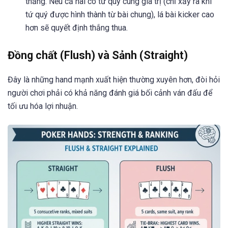
thắng. Nếu cả hai có tứ quý cùng giá trị (chỉ xảy ra khi
tứ quý được hình thành từ bài chung), lá bài kicker cao
hơn sẽ quyết định thắng thua.
Đồng chất (Flush) và Sảnh (Straight)
Đây là những hand mạnh xuất hiện thường xuyên hơn, đòi hỏi
người chơi phải có khả năng đánh giá bối cảnh ván đấu để
tối ưu hóa lợi nhuận.