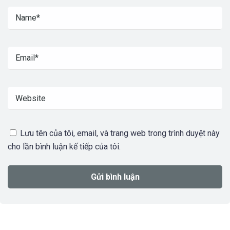
Lưu tên của tôi, email, và trang web trong trình duyệt này
cho lần bình luận kế tiếp của tôi.