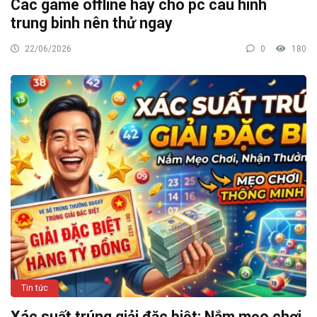
Các game offline hay cho pc cau hinh
trung binh nên thử ngay
22/06/2026
0
180
Tin tức
Xác suất trúng giải đặc biệt: Nắm mẹo chơi,