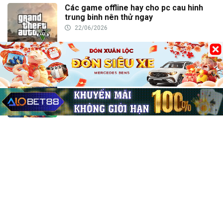
Các game offline hay cho pc cau hinh
trung binh nên thử ngay
22/06/2026
Xác suất trúng giải đặc biệt: Nắm mẹo
chơi, nhận thưởng lớn
30/05/2026
Sicbo bộ ba là gì? Giải mã chi tiết cửa
cược thưởng lớn
30/05/2026
House edge Baccarat là gì? Hiểu rõ lợi
thế nhà cái, thắng lớn
30/05/2026