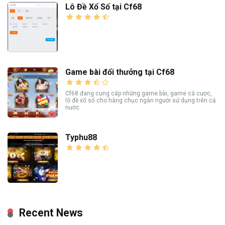
Lô Đề Xổ Số tại Cf68
Game bài đổi thưởng tại Cf68
Cf68 đang cung cấp những game bài, game cá cược,
lô đề xổ số cho hàng chục ngàn người sử dụng trên cả
nước.
Typhu88
Recent News