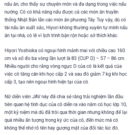
nấu ăn, cho thấy sự chuyên môn và đa dạng trong việc nấu
nướng. Cô có khả năng nấu được cả các món ăn truyền
thống Nhật Bản lẫn các món ăn phương Tây. Tuy vậy, dù có
tài nấu ăn xuất sắc, Hiyori không thường xuyên tự mình nấu
ăn tại nhà, có lẽ vì lịch trình bận rộn hoặc sở thích khác.
Hiyori Yoshioka có ngoại hình mảnh mai với chiều cao 160
cm và số đo ba vòng lần lượt là 83 (CUP D) – 57 – 86 cm.
Nhiều người cho rằng vòng ngực D của cô là kết quả của
việc cô tăng cân khi học cấp 2 và sau đó giảm 7 kg khi học
cấp 3, tạo nên ngoại hình hiện tại của cô.
Nữ diễn viên JAV này đã chia sẻ rằng trải nghiệm lần đầu
tiên quan hệ tình dục của cô diễn ra vào năm cô học lớp 10,
một kỷ niệm mà dù đã trôi qua thời gian nhưng không để lại
quá nhiều ấn tượng trong ký ức của cô, đến mức mà cô
không thể nhớ rõ tên hay gương mặt của đối tác lúc đó.