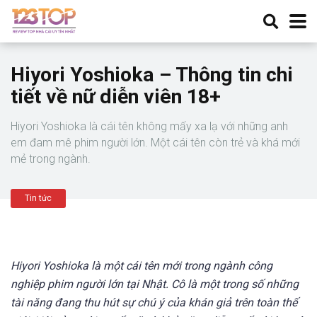
Hiyori Yoshioka – Thông tin chi
tiết về nữ diễn viên 18+
Hiyori Yoshioka là cái tên không mấy xa lạ với những anh
em đam mê phim người lớn. Một cái tên còn trẻ và khá mới
mẻ trong ngành.
Tin tức
Hiyori Yoshioka là một cái tên mới trong ngành công
nghiệp phim người lớn tại Nhật. Cô là một trong số những
tài năng đang thu hút sự chú ý của khán giả trên toàn thế