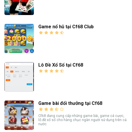
Game nổ hũ tại Cf68 Club
Lô Đề Xổ Số tại Cf68
Game bài đổi thưởng tại Cf68
Cf68 đang cung cấp những game bài, game cá cược,
lô đề xổ số cho hàng chục ngàn người sử dụng trên cả
nước.