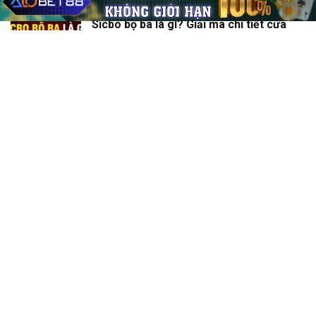
Sicbo bộ ba là gì? Giải mã chi tiết cửa
cược thưởng lớn
30/05/2026
House edge Baccarat là gì? Hiểu rõ lợi
thế nhà cái, thắng lớn
30/05/2026