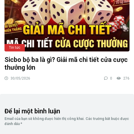
Tin tức
Sicbo bộ ba là gì? Giải mã chi tiết cửa cược
thưởng lớn
30/05/2026
0
276
Để lại một bình luận
Email của bạn sẽ không được hiển thị công khai.
Các trường bắt buộc được
đánh dấu
*