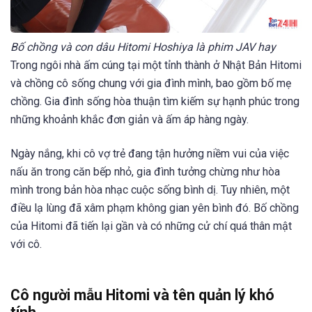
Bố chồng và con dâu Hitomi Hoshiya là phim JAV hay
Trong ngôi nhà ấm cúng tại một tỉnh thành ở Nhật Bản Hitomi
và chồng cô sống chung với gia đình mình, bao gồm bố mẹ
chồng. Gia đình sống hòa thuận tìm kiếm sự hạnh phúc trong
những khoảnh khắc đơn giản và ấm áp hàng ngày.
Ngày nắng, khi cô vợ trẻ đang tận hưởng niềm vui của việc
nấu ăn trong căn bếp nhỏ, gia đình tưởng chừng như hòa
mình trong bản hòa nhạc cuộc sống bình dị. Tuy nhiên, một
điều lạ lùng đã xâm phạm không gian yên bình đó. Bố chồng
của Hitomi đã tiến lại gần và có những cử chí quá thân mật
với cô.
Cô người mẫu Hitomi và tên quản lý khó