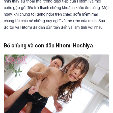
nhìn thấy sự thoải mái trong giao tiếp của Hitomi và mỗi
cuộc gặp gỡ đều trở thành những khoảnh khắc ấm cúng. Một
ngày, khi chúng tôi đang ngồi trên chiếc sofa mềm mại
chúng tôi chia sẻ những suy nghĩ và mơ ước của mình. Sau
đó tôi và Hitomi đã dần dần tiến đến và làm tình với nhau.
Bố chồng và con dâu Hitomi Hoshiya