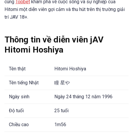
cùng
Topbet
khám phá về cuộc sống và sự nghiệp của
Hitomi một diễn viên gợi cảm và thu hút trên thị trường giải
trí JAV 18+.
Thông tin về diễn viên jAV
Hitomi Hoshiya
Tên thật
Hitomi Hoshiya
Tên tiếng Nhật
瞳 星や
Ngày sinh
Ngày 24 tháng 12 năm 1996
Độ tuổi
25 tuổi
Chiều cao
1m56