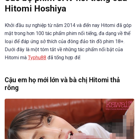
Hitomi Hoshiya
Khởi đầu sự nghiệp từ năm 2014 và đến nay Hitomi đã góp
mặt trong hơn 100 tác phẩm phim nổi tiếng, đa dạng về thể
loại để đáp ứng sở thích của đông đảo tín đồ phim 18+.
Dưới đây là một tóm tắt về những tác phẩm nổi bật của
Hitomi mà
Typhu88
đã tổng hợp để:
Cậu em họ mới lớn và bà chị Hitomi thả
rông