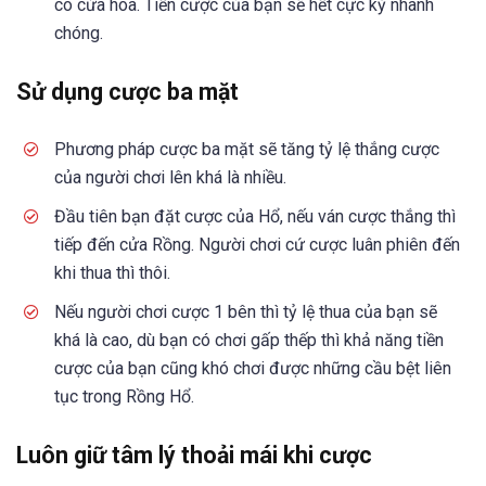
có cửa hòa. Tiền cược của bạn sẽ hết cực kỳ nhanh
chóng.
Sử dụng cược ba mặt
Phương pháp cược ba mặt sẽ tăng tỷ lệ thắng cược
của người chơi lên khá là nhiều.
Đầu tiên bạn đặt cược của Hổ, nếu ván cược thắng thì
tiếp đến cửa Rồng. Người chơi cứ cược luân phiên đến
khi thua thì thôi.
Nếu người chơi cược 1 bên thì tỷ lệ thua của bạn sẽ
khá là cao, dù bạn có chơi gấp thếp thì khả năng tiền
cược của bạn cũng khó chơi được những cầu bệt liên
tục trong Rồng Hổ.
Luôn giữ tâm lý thoải mái khi cược