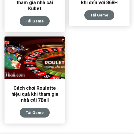
tham gia nhà cái
khi đến với 868H
Kubet
Tải Game
Tải Game
Cách chơi Roulette
hiệu quả khi tham gia
nhà cái 7Ball
Tải Game