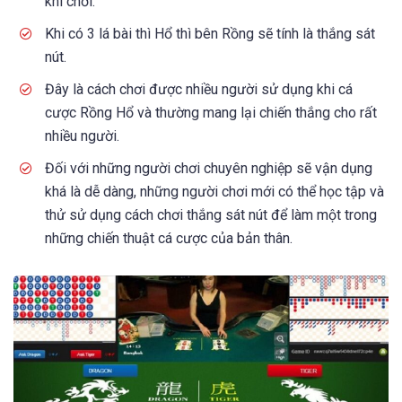
khi chơi.
Khi có 3 lá bài thì Hổ thì bên Rồng sẽ tính là thắng sát
nút.
Đây là cách chơi được nhiều người sử dụng khi cá
cược Rồng Hổ và thường mang lại chiến thắng cho rất
nhiều người.
Đối với những người chơi chuyên nghiệp sẽ vận dụng
khá là dễ dàng, những người chơi mới có thể học tập và
thử sử dụng cách chơi thắng sát nút để làm một trong
những chiến thuật cá cược của bản thân.