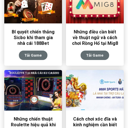
Bí quyết chiến thắng
Những điều cần biết
Sicbo khi tham gia
về thuật ngữ và cách
nhà cái 188Bet
chơi Rồng Hổ tại Mig8
Tải Game
Tải Game
Những chiến thuật
Cách chơi xóc đĩa và
Roulette hiệu quả khi
kinh nghiệm cần biết