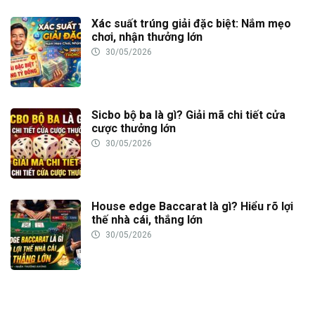
Xác suất trúng giải đặc biệt: Nắm mẹo
chơi, nhận thưởng lớn
30/05/2026
Sicbo bộ ba là gì? Giải mã chi tiết cửa
cược thưởng lớn
30/05/2026
House edge Baccarat là gì? Hiểu rõ lợi
thế nhà cái, thắng lớn
30/05/2026