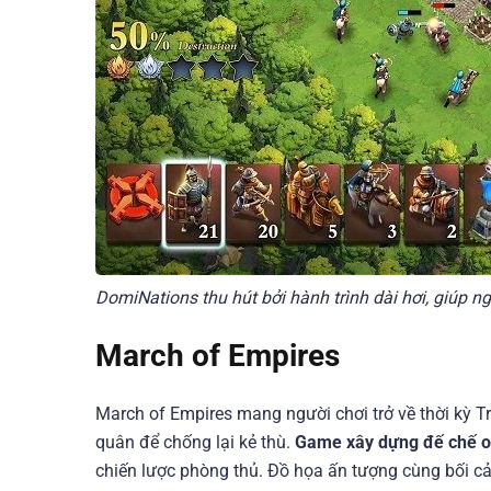
DomiNations thu hút bởi hành trình dài hơi, giúp ng
March of Empires
March of Empires mang người chơi trở về thời kỳ Tru
quân để chống lại kẻ thù.
Game xây dựng đế chế of
chiến lược phòng thủ. Đồ họa ấn tượng cùng bối cản