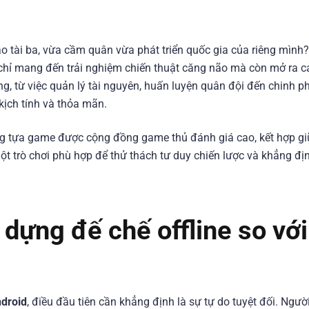
 tài ba, vừa cầm quân vừa phát triển quốc gia của riêng mình
hỉ mang đến trải nghiệm chiến thuật căng não mà còn mở ra c
ng, từ việc quản lý tài nguyên, huấn luyện quân đội đến chinh p
kịch tính và thỏa mãn.
ững tựa game được cộng đồng game thủ đánh giá cao, kết hợp g
một trò chơi phù hợp để thử thách tư duy chiến lược và khẳng địn
dựng đế chế offline so với
ndroid
, điều đầu tiên cần khẳng định là sự tự do tuyệt đối. Ngườ