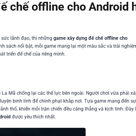
 chế offline cho Android 
 sức lãnh đạo, thì những
game xây dựng đế chế offline cho
danh sách nổi bật, mỗi game mang lại một màu sắc và trải nghiệ
át triển đế chế của riêng mình.
 La Mã chống lại các thế lực bên ngoài. Người chơi vừa phải x
n luyện binh lính để chinh phạt khắp nơi. Tựa game mang đến sự
lãnh thổ, khiến mỗi trận chiến đều căng thẳng và kịch tính. Đây 
droid
được yêu thích nhất.