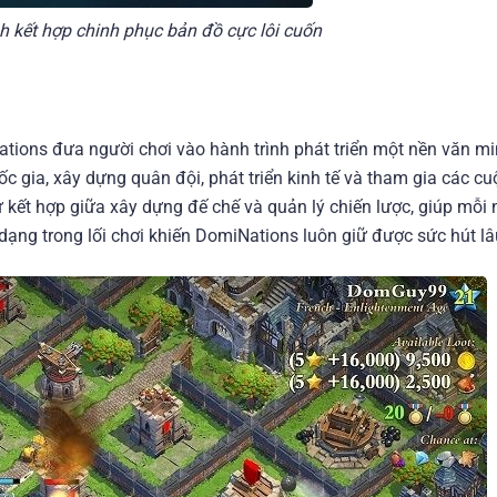
 kết hợp chinh phục bản đồ cực lôi cuốn
ions đưa người chơi vào hành trình phát triển một nền văn mi
ốc gia, xây dựng quân đội, phát triển kinh tế và tham gia các cu
kết hợp giữa xây dựng đế chế và quản lý chiến lược, giúp mỗi 
 dạng trong lối chơi khiến DomiNations luôn giữ được sức hút lâ