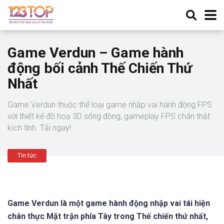
Game Verdun – Game hành
động bối cảnh Thế Chiến Thứ
Nhất
Game Verdun thuộc thể loại game nhập vai hành động FPS
với thiết kế đồ hoạ 3D sống động, gameplay FPS chân thật
kịch tính. Tải ngay!
Tin tức
Game Verdun là một game hành động nhập vai tái hiện
chân thực Mặt trận phía Tây trong Thế chiến thứ nhất,