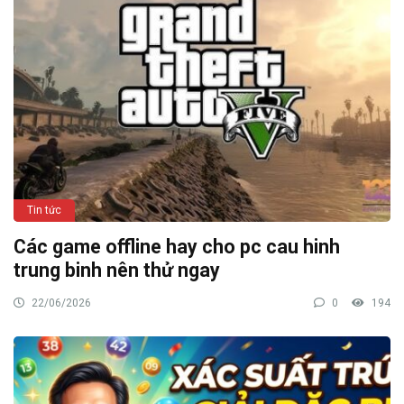
Tin tức
Các game offline hay cho pc cau hinh
trung binh nên thử ngay
22/06/2026
0
194