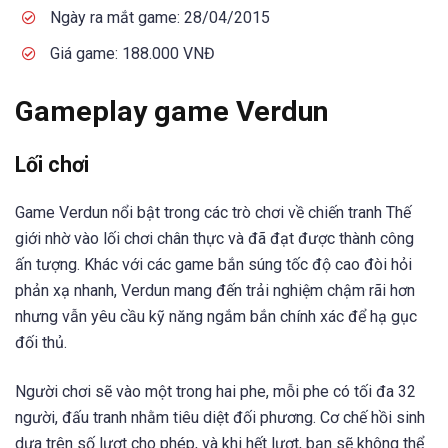
Ngày ra mắt game: 28/04/2015
Giá game: 188.000 VNĐ
Gameplay game Verdun
Lối chơi
Game Verdun nổi bật trong các trò chơi về chiến tranh Thế
giới nhờ vào lối chơi chân thực và đã đạt được thành công
ấn tượng. Khác với các game bắn súng tốc độ cao đòi hỏi
phản xạ nhanh, Verdun mang đến trải nghiệm chậm rãi hơn
nhưng vẫn yêu cầu kỹ năng ngắm bắn chính xác để hạ gục
đối thủ.
Người chơi sẽ vào một trong hai phe, mỗi phe có tối đa 32
người, đấu tranh nhằm tiêu diệt đối phương. Cơ chế hồi sinh
dựa trên số lượt cho phép, và khi hết lượt, bạn sẽ không thể