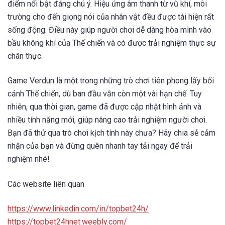
điểm nổi bật đáng chú ý. Hiệu ứng âm thanh từ vũ khí, môi
trường cho đến giọng nói của nhân vật đều được tái hiện rất
sống động. Điều này giúp người chơi dễ dàng hòa mình vào
bầu không khí của Thế chiến và có được trải nghiệm thực sự
chân thực.
Game Verdun là một trong những trò chơi tiên phong lấy bối
cảnh Thế chiến, dù ban đầu vẫn còn một vài hạn chế. Tuy
nhiên, qua thời gian, game đã được cập nhật hình ảnh và
nhiều tính năng mới, giúp nâng cao trải nghiệm người chơi.
Bạn đã thử qua trò chơi kịch tính này chưa? Hãy chia sẻ cảm
nhận của bạn và đừng quên nhanh tay tải ngay để trải
nghiệm nhé!
Các website liên quan
https://www.linkedin.com/in/topbet24h/
https://topbet24hnet.weebly.com/