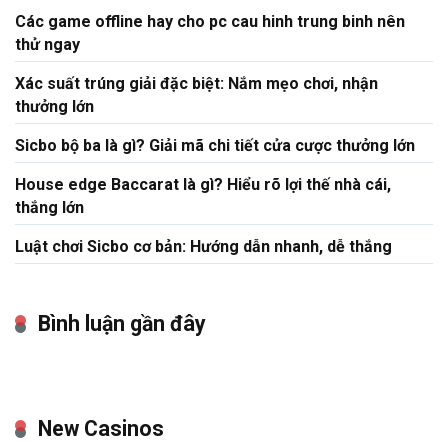
Các game offline hay cho pc cau hinh trung binh nên
thử ngay
Xác suất trúng giải đặc biệt: Nắm mẹo chơi, nhận
thưởng lớn
Sicbo bộ ba là gì? Giải mã chi tiết cửa cược thưởng lớn
House edge Baccarat là gì? Hiểu rõ lợi thế nhà cái,
thắng lớn
Luật chơi Sicbo cơ bản: Hướng dẫn nhanh, dễ thắng
Bình luận gần đây
New Casinos