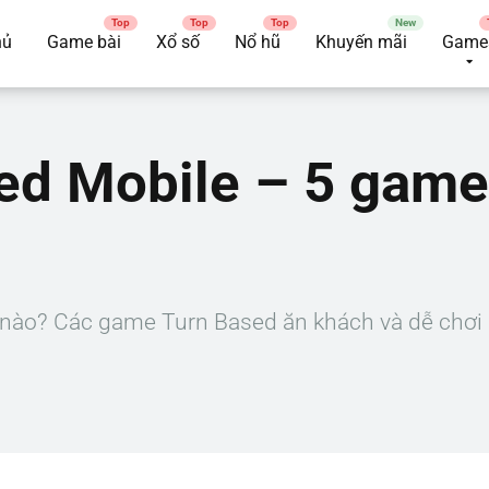
hủ
Game bài
Xổ số
Nổ hũ
Khuyến mãi
Game
d Mobile – 5 game
 nào? Các game Turn Based ăn khách và dễ chơ