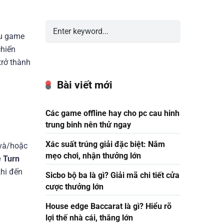
ệu game
chiến
trở thành
Bài viết mới
Các game offline hay cho pc cau hinh
trung binh nên thử ngay
Xác suất trúng giải đặc biệt: Nắm
 và/hoặc
mẹo chơi, nhận thưởng lớn
 Turn
khi đến
Sicbo bộ ba là gì? Giải mã chi tiết cửa
cược thưởng lớn
House edge Baccarat là gì? Hiểu rõ
lợi thế nhà cái, thắng lớn