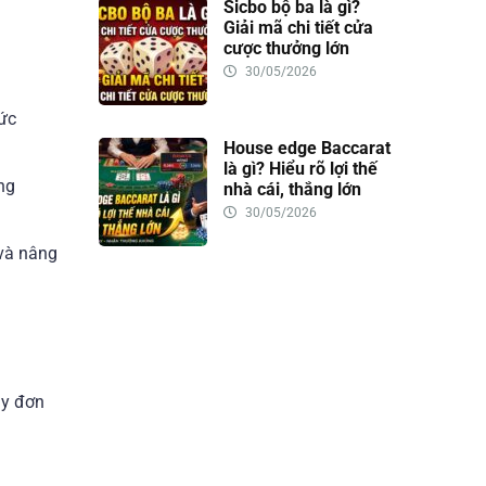
Sicbo bộ ba là gì?
Giải mã chi tiết cửa
cược thưởng lớn
30/05/2026
sức
House edge Baccarat
là gì? Hiểu rõ lợi thế
ng
nhà cái, thắng lớn
30/05/2026
 và nâng
uy đơn