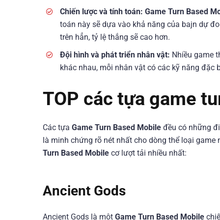
Chiến lược và tính toán: Game Turn Based Mo
toán này sẽ dựa vào khả năng của bajn dự đo
trên hẳn, tỷ lệ thắng sẽ cao hơn.
Đội hình và phát triển nhân vật:
Nhiều game th
khác nhau, mỗi nhân vật có các kỹ năng đặc bi
TOP các tựa game tu
Các tựa
Game Turn Based Mobile
đều có những đi
là minh chứng rõ nét nhất cho dòng thể loại game 
Turn Based Mobile
cơ lượt tải nhiều nhất:
Ancient Gods
Ancient Gods là một
Game Turn Based Mobile
chi