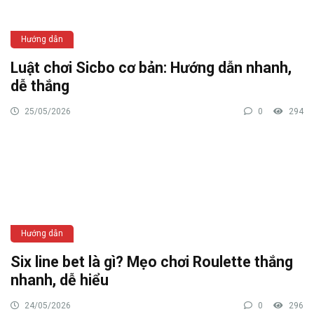
Hướng dẫn
Luật chơi Sicbo cơ bản: Hướng dẫn nhanh,
dễ thắng
25/05/2026
0
294