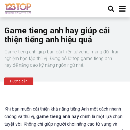
Game tieng anh hay giúp cải
thiện tiếng anh hiệu quả
Game tieng anh giúp bạn cải thiện từ vựng, mang đến trải
nghiệm học tập thú vị. Đừng bỏ lỡ top game tieng anh
hay để nâng cao kỹ năng ngôn ngữ nhé.
Hướng dẫn
Khi bạn muốn cải thiện khả năng tiếng Anh một cách nhanh
chóng và thú vị,
game tieng anh hay
chính là một lựa chọn
tuyệt vời. Không chỉ giúp người chơi nâng cao từ vựng và