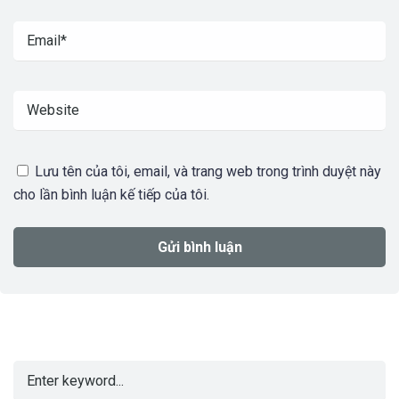
Lưu tên của tôi, email, và trang web trong trình duyệt này
cho lần bình luận kế tiếp của tôi.