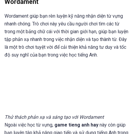
Wordament
Wordament giúp bạn rèn luyện kỹ năng nhận diện từ vựng
nhanh chóng. Trò chơi này yêu cầu người chơi tìm các từ
trong một bảng chữ cái với thời gian giới hạn, giúp bạn luyện
tập phản xạ nhanh trong việc nhận diện và tạo thành từ. Đây
là một trò chơi tuyệt vời để cải thiện khả năng tư duy và tốc
độ suy nghĩ của bạn trong việc học tiếng Anh.
Thử thách phản xạ và sáng tạo với Wordament
Ngoài việc học từ vựng,
game tieng anh hay
này còn giúp
bạn luyện tập khả năng giao tiếp và sử dụng tiếng Anh trong