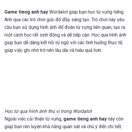
Game tieng anh hay
Wordalot giúp bạn học từ vựng tiếng
Anh qua các trò chơi giải đố đầy sáng tạo. Trò chơi này yêu
cầu bạn sử dụng hình ảnh để đoán từ vựng liên quan, tạo ra
một cách học rất sinh động và dễ tiếp cận. Học qua hình ảnh
giúp bạn dễ dàng kết nối từ ngữ với các tình huống thực tế,
giúp việc ghi nhớ trở nên lâu dài và hiệu quả hơn.
Học từ qua hình ảnh thú vị trong Wordalot
Ngoài việc cải thiện từ vựng,
game tieng anh hay
này còn
giúp bạn rèn luyện khả năng quan sát và chú ý đến chi tiết.