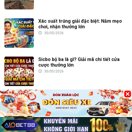
Recent News
Các game offline hay cho pc cau hinh
trung binh nên thử ngay
22/06/2026
Xác suất trúng giải đặc biệt: Nắm mẹo
chơi, nhận thưởng lớn
30/05/2026
Sicbo bộ ba là gì? Giải mã chi tiết cửa
cược thưởng lớn
30/05/2026