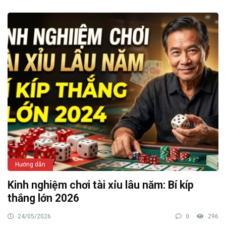
Hướng dẫn
Six line bet là gì? Mẹo chơi Roulette thắng
nhanh, dễ hiểu
24/05/2026
0
296