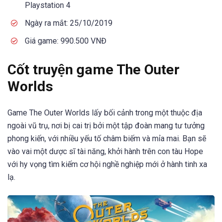
Playstation 4
Ngày ra mắt: 25/10/2019
Giá game: 990.500 VNĐ
Cốt truyện game The Outer
Worlds
Game The Outer Worlds lấy bối cảnh trong một thuộc địa
ngoài vũ trụ, nơi bị cai trị bởi một tập đoàn mang tư tưởng
phong kiến, với nhiều yếu tố châm biếm và mỉa mai. Bạn sẽ
vào vai một dược sĩ tài năng, khởi hành trên con tàu Hope
với hy vọng tìm kiếm cơ hội nghề nghiệp mới ở hành tinh xa
lạ.