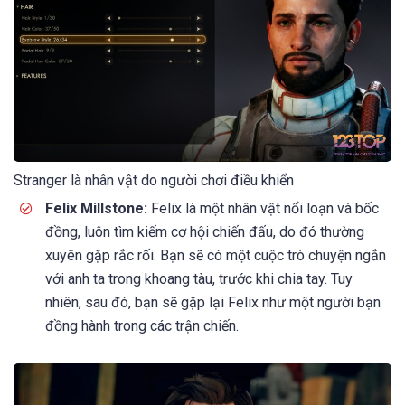
Stranger là nhân vật do người chơi điều khiển
Felix Millstone:
Felix là một nhân vật nổi loạn và bốc
đồng, luôn tìm kiếm cơ hội chiến đấu, do đó thường
xuyên gặp rắc rối. Bạn sẽ có một cuộc trò chuyện ngắn
với anh ta trong khoang tàu, trước khi chia tay. Tuy
nhiên, sau đó, bạn sẽ gặp lại Felix như một người bạn
đồng hành trong các trận chiến.