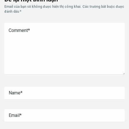
Email của bạn sẽ không được hiển thị công khai.
Các trường bắt buộc được
đánh dấu
*