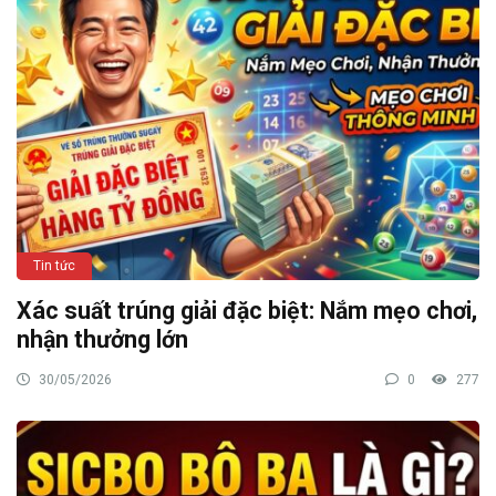
Tin tức
Xác suất trúng giải đặc biệt: Nắm mẹo chơi,
nhận thưởng lớn
30/05/2026
0
277