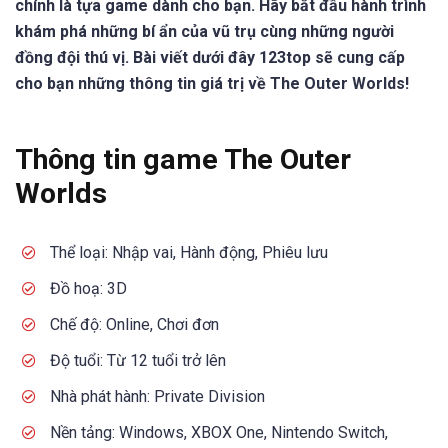
chính là tựa game dành cho bạn. Hãy bắt đầu hành trình
khám phá những bí ẩn của vũ trụ cùng những người
đồng đội thú vị. Bài viết dưới đây 123top sẽ cung cấp
cho bạn những thông tin giá trị về The Outer Worlds!
Thông tin game The Outer
Worlds
Thể loại: Nhập vai, Hành động, Phiêu lưu
Đồ hoạ: 3D
Chế độ: Online, Chơi đơn
Độ tuổi: Từ 12 tuổi trở lên
Nhà phát hành: Private Division
Nền tảng: Windows, XBOX One, Nintendo Switch,