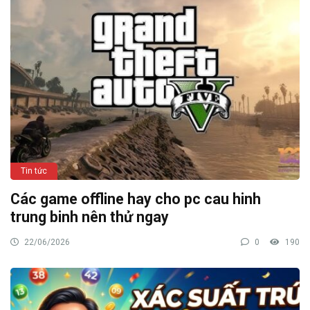
Tin tức
Các game offline hay cho pc cau hinh
trung binh nên thử ngay
22/06/2026
0
190