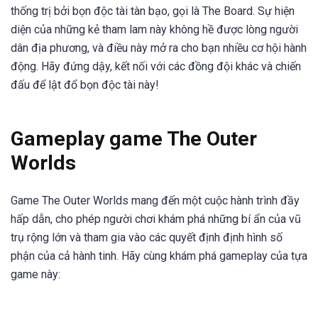
thống trị bởi bọn độc tài tàn bạo, gọi là The Board. Sự hiện
diện của những kẻ tham lam này không hề được lòng người
dân địa phương, và điều này mở ra cho bạn nhiều cơ hội hành
động. Hãy đứng dậy, kết nối với các đồng đội khác và chiến
đấu để lật đổ bọn độc tài này!
Gameplay game The Outer
Worlds
Game The Outer Worlds mang đến một cuộc hành trình đầy
hấp dẫn, cho phép người chơi khám phá những bí ẩn của vũ
trụ rộng lớn và tham gia vào các quyết định định hình số
phận của cả hành tinh. Hãy cùng khám phá gameplay của tựa
game này: