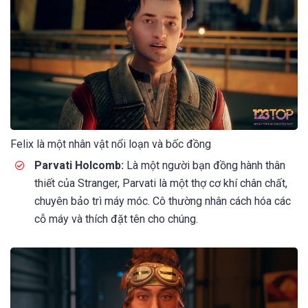
Felix là một nhân vật nổi loạn và bốc đồng
Parvati Holcomb:
Là một người bạn đồng hành thân
thiết của Stranger, Parvati là một thợ cơ khí chân chất,
chuyên bảo trì máy móc. Cô thường nhân cách hóa các
cỗ máy và thích đặt tên cho chúng.