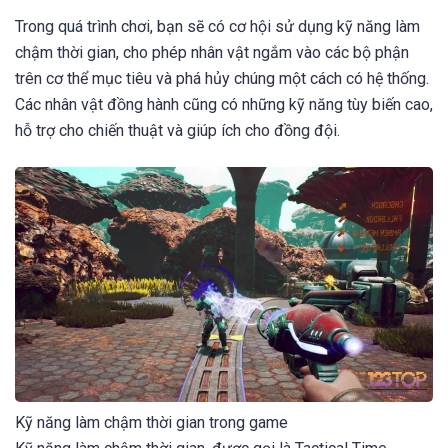
Trong quá trình chơi, bạn sẽ có cơ hội sử dụng kỹ năng làm
chậm thời gian, cho phép nhân vật ngắm vào các bộ phận
trên cơ thể mục tiêu và phá hủy chúng một cách có hệ thống.
Các nhân vật đồng hành cũng có những kỹ năng tùy biến cao,
hỗ trợ cho chiến thuật và giúp ích cho đồng đội.
Kỹ năng làm chậm thời gian trong game