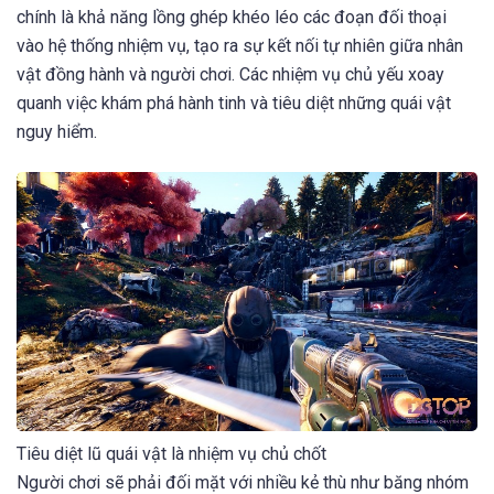
chính là khả năng lồng ghép khéo léo các đoạn đối thoại
vào hệ thống nhiệm vụ, tạo ra sự kết nối tự nhiên giữa nhân
vật đồng hành và người chơi. Các nhiệm vụ chủ yếu xoay
quanh việc khám phá hành tinh và tiêu diệt những quái vật
nguy hiểm.
Tiêu diệt lũ quái vật là nhiệm vụ chủ chốt
Người chơi sẽ phải đối mặt với nhiều kẻ thù như băng nhóm