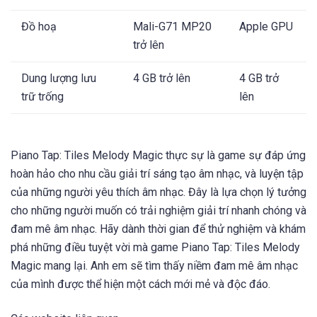
Đồ hoạ
Mali-G71 MP20
Apple GPU
trở lên
Dung lượng lưu
4 GB trở lên
4 GB trở
trữ trống
lên
Piano Tap: Tiles Melody Magic thực sự là game sự đáp ứng
hoàn hảo cho nhu cầu giải trí sáng tạo âm nhạc, và luyện tập
của những người yêu thích âm nhạc. Đây là lựa chọn lý tưởng
cho những người muốn có trải nghiệm giải trí nhanh chóng và
đam mê âm nhạc. Hãy dành thời gian để thử nghiệm và khám
phá những điều tuyệt vời mà game Piano Tap: Tiles Melody
Magic mang lại. Anh em sẽ tìm thấy niềm đam mê âm nhạc
của mình được thể hiện một cách mới mẻ và độc đáo.