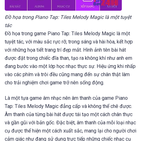
Đồ họa trong Piano Tap: Tiles Melody Magic là một tuyệt
tác
Đồ họa trong game Piano Tap: Tiles Melody Magic là một
tuyệt tác, với màu sắc rực rỡ, trong sáng và hài hòa, kết hợp
với những họa tiết trang trí đẹp mắt. Hình ảnh tên bài hát
được đặt trong chiếc đĩa than, tạo ra không khí như anh em
đang bước vào một lớp học nhạc thực sự. Hiệu ứng khi nhấp
vào các phím và trôi đều cũng mang đến sự chân thật làm
cho trải nghiệm chơi game trở nên sống động.
Là một tựa game âm nhạc nên âm thanh của game Piano
Tap: Tiles Melody Magic đẳng cấp và không thể chê được.
Âm thanh của từng bài hát được tái tạo một cách chân thực
và gần gũi với bản gốc. Đặc biệt, âm thanh của mỗi loại nhạc
cụ được thể hiện một cách xuất sắc, mang lại cho người chơi
cảm giác như đang sử dụng trực tiếp những chiếc nhạc cụ