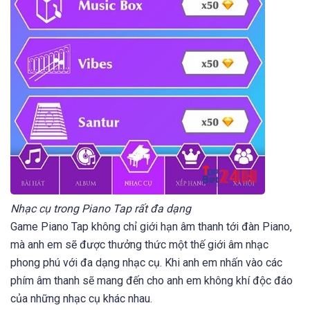
Nhạc cụ trong Piano Tap rất đa dạng
Game Piano Tap không chỉ giới hạn âm thanh tới đàn Piano,
mà anh em sẽ được thưởng thức một thế giới âm nhạc
phong phú với đa dạng nhạc cụ. Khi anh em nhấn vào các
phím âm thanh sẽ mang đến cho anh em không khí độc đáo
của những nhạc cụ khác nhau.