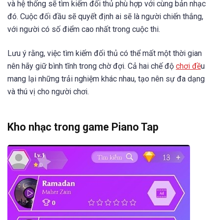
và hệ thống sẽ tìm kiếm đối thủ phù hợp với cùng bản nhạc
đó. Cuộc đối đầu sẽ quyết định ai sẽ là người chiến thắng,
với người có số điểm cao nhất trong cuộc thi.
Lưu ý rằng, việc tìm kiếm đối thủ có thể mất một thời gian
nên hãy giữ bình tĩnh trong chờ đợi. Cả hai chế độ
chơi đề
u
mang lại những trải nghiệm khác nhau, tạo nên sự đa dạng
và thú vị cho người chơi.
Kho nhạc trong game Piano Tap