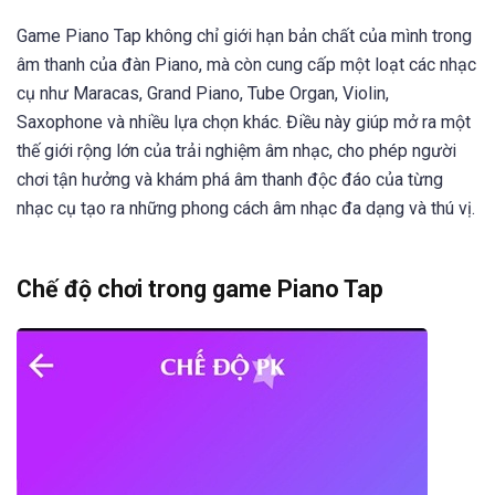
Game Piano Tap không chỉ giới hạn bản chất của mình trong
âm thanh của đàn Piano, mà còn cung cấp một loạt các nhạc
cụ như Maracas, Grand Piano, Tube Organ, Violin,
Saxophone và nhiều lựa chọn khác. Điều này giúp mở ra một
thế giới rộng lớn của trải nghiệm âm nhạc, cho phép người
chơi tận hưởng và khám phá âm thanh độc đáo của từng
nhạc cụ tạo ra những phong cách âm nhạc đa dạng và thú vị.
Chế độ chơi trong game Piano Tap