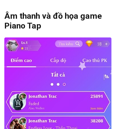
Âm thanh và đồ họa game
Piano Tap