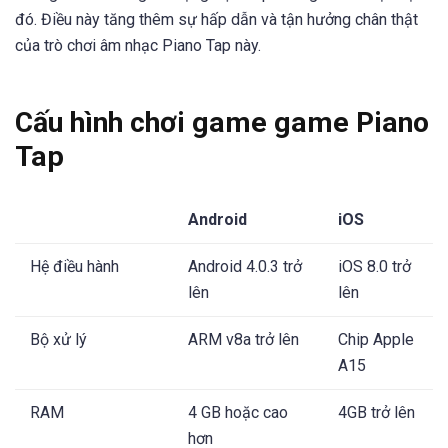
đó. Điều này tăng thêm sự hấp dẫn và tận hưởng chân thật
của trò chơi âm nhạc Piano Tap này.
Cấu hình chơi game game Piano
Tap
Android
iOS
Hệ điều hành
Android 4.0.3 trở
iOS 8.0 trở
lên
lên
Bộ xử lý
ARM v8a trở lên
Chip Apple
A15
RAM
4 GB hoặc cao
4GB trở lên
hơn