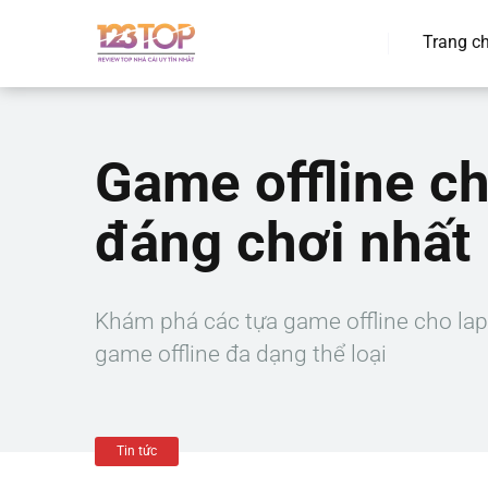
Trang c
Game offline c
đáng chơi nhất
Khám phá các tựa game offline cho lap
game offline đa dạng thể loại
Tin tức