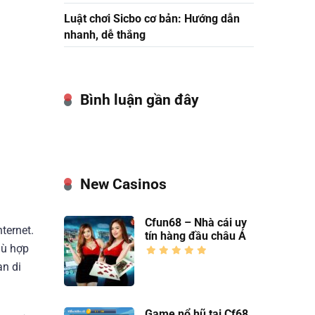
Luật chơi Sicbo cơ bản: Hướng dẫn
nhanh, dễ thắng
Bình luận gần đây
New Casinos
Cfun68 – Nhà cái uy
ternet.
tín hàng đầu châu Á
hù hợp
ạn di
Game nổ hũ tại Cf68