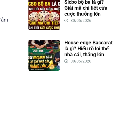
Sicbo bộ ba là gì?
Giải mã chi tiết cửa
cược thưởng lớn
 đắm
30/05/2026
House edge Baccarat
là gì? Hiểu rõ lợi thế
nhà cái, thắng lớn
30/05/2026