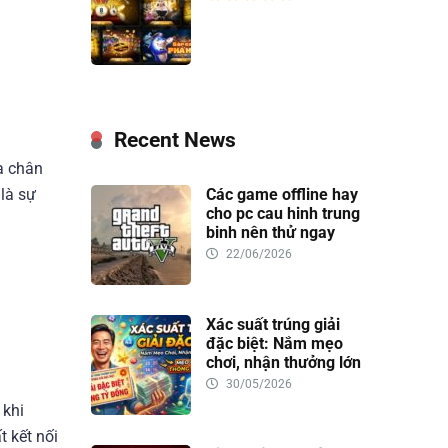
Recent News
a chân
 là sự
Các game offline hay
cho pc cau hinh trung
binh nên thử ngay
22/06/2026
Xác suất trúng giải
đặc biệt: Nắm mẹo
chơi, nhận thưởng lớn
30/05/2026
 khi
 kết nối