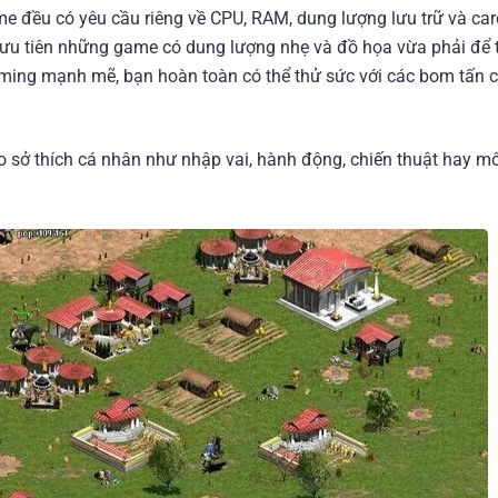
me đều có yêu cầu riêng về CPU, RAM, dung lượng lưu trữ và ca
n ưu tiên những game có dung lượng nhẹ và đồ họa vừa phải để 
 gaming mạnh mẽ, bạn hoàn toàn có thể thử sức với các bom tấn 
vào sở thích cá nhân như nhập vai, hành động, chiến thuật hay 