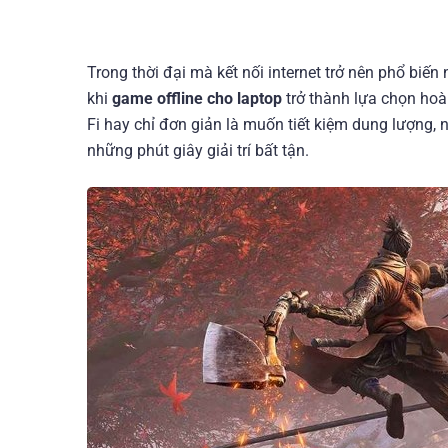
Trong thời đại mà kết nối internet trở nên phổ bi
khi
game offline cho laptop
trở thành lựa chọn hoà
Fi hay chỉ đơn giản là muốn tiết kiệm dung lượng,
những phút giây giải trí bất tận.