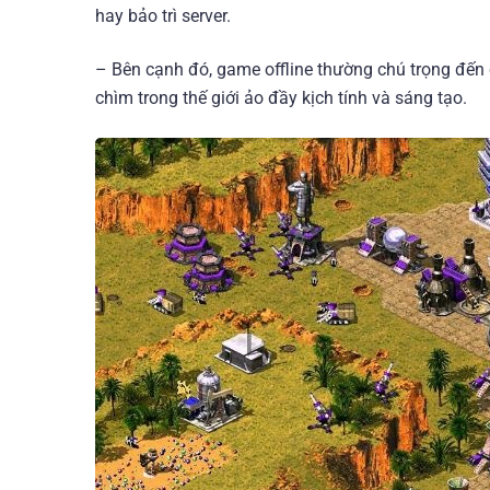
hay bảo trì server.
– Bên cạnh đó, game offline thường chú trọng đến 
chìm trong thế giới ảo đầy kịch tính và sáng tạo.