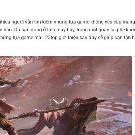
ến nhiều người vẫn tìm kiếm những tựa game không yêu cầu mạng
n hảo. Dù bạn đang ở trên máy bay, trong một quán cà phê khô
 những tựa game mà 123top giới thiệu sau đây sẽ giúp bạn tận 