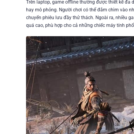
Trên laptop, game offline thường được thiết kế đa d
hay mô phỏng. Người chơi có thể đắm chìm vào n
chuyến phiêu lưu đầy thử thách. Ngoài ra, nhiều g
quá cao, phù hợp cho cả những chiếc máy tính phổ