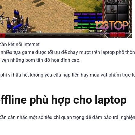
ần kết nối internet
 nhiều tựa game được tối ưu để chạy mượt trên laptop phổ thôn
ọn vẹn những bom tấn đồ họa đỉnh cao.
i phí vì hầu hết không yêu cầu nạp tiền hay mua vật phẩm trực t
ffline phù hợp cho laptop
 cần cân nhắc một số tiêu chí quan trọng để đảm bảo trải nghi