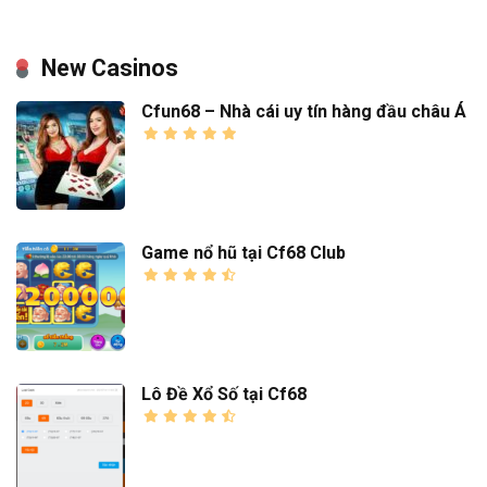
New Casinos
Cfun68 – Nhà cái uy tín hàng đầu châu Á
Game nổ hũ tại Cf68 Club
Lô Đề Xổ Số tại Cf68