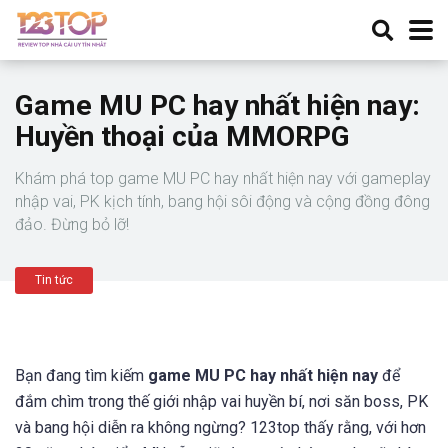
Game MU PC hay nhất hiện nay:
Huyền thoại của MMORPG
Khám phá top game MU PC hay nhất hiện nay với gameplay
nhập vai, PK kịch tính, bang hội sôi động và cộng đồng đông
đảo. Đừng bỏ lỡ!
Tin tức
Bạn đang tìm kiếm
game MU PC hay nhất hiện nay
để
đắm chìm trong thế giới nhập vai huyền bí, nơi săn boss, PK
và bang hội diễn ra không ngừng? 123top thấy rằng, với hơn