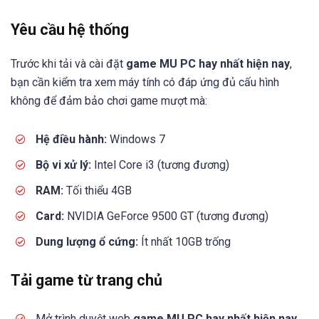
Yêu cầu hệ thống
Trước khi tải và cài đặt
game MU PC hay nhất hiện nay
,
bạn cần kiểm tra xem máy tính có đáp ứng đủ cấu hình
không để đảm bảo chơi game mượt mà:
Hệ điều hành:
Windows 7
Bộ vi xử lý:
Intel Core i3 (tương đương)
RAM:
Tối thiểu 4GB
Card:
NVIDIA GeForce 9500 GT (tương đương)
Dung lượng ổ cứng:
Ít nhất 10GB trống
Tải game từ trang chủ
Mở trình duyệt web
game MU PC hay nhất hiện nay