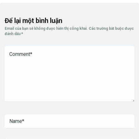
Để lại một bình luận
Email của bạn sẽ không được hiển thị công khai.
Các trường bắt buộc được
đánh dấu
*