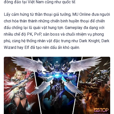
đông đảo tại Việt Nam cũng như quốc tế.
Lấy cảm hứng từ thần thoại giả tưởng, MU Online đưa người
chơi hóa thân thành những chiến binh huyền thoại để chiến
đấu chống lại lũ quái vật hung tợn. Gameplay đa dạng với
nhiều chế độ PK, PvP, săn boss và chuỗi nhiệm vụ phong
phú, cùng hệ thống nhân vật đặc trưng như Dark Knight, Dark
Wizard hay Elf đã tạo nên dấu ấn khó quên.