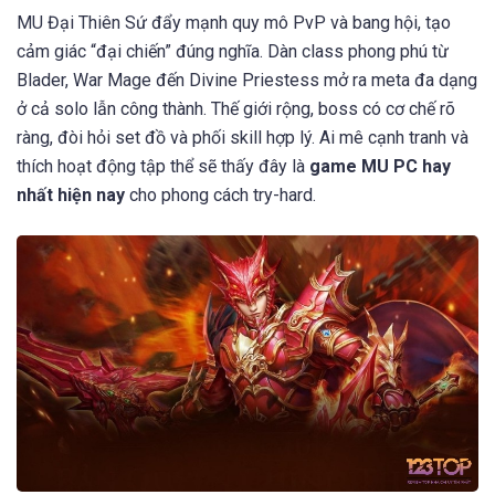
MU Đại Thiên Sứ đẩy mạnh quy mô PvP và bang hội, tạo
cảm giác “đại chiến” đúng nghĩa. Dàn class phong phú từ
Blader, War Mage đến Divine Priestess mở ra meta đa dạng
ở cả solo lẫn công thành. Thế giới rộng, boss có cơ chế rõ
ràng, đòi hỏi set đồ và phối skill hợp lý. Ai mê cạnh tranh và
thích hoạt động tập thể sẽ thấy đây là
game MU PC hay
nhất hiện nay
cho phong cách try-hard.