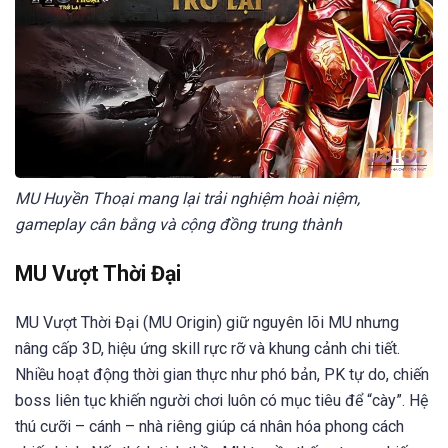
MU Huyền Thoại mang lại trải nghiệm hoài niệm,
gameplay cân bằng và cộng đồng trung thành
MU Vượt Thời Đại
MU Vượt Thời Đại (MU Origin) giữ nguyên lõi MU nhưng
nâng cấp 3D, hiệu ứng skill rực rỡ và khung cảnh chi tiết.
Nhiều hoạt động thời gian thực như phó bản, PK tự do, chiến
boss liên tục khiến người chơi luôn có mục tiêu để “cày”. Hệ
thú cưỡi – cánh – nhà riêng giúp cá nhân hóa phong cách