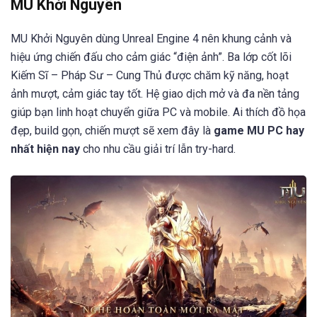
MU Khởi Nguyên
MU Khởi Nguyên dùng Unreal Engine 4 nên khung cảnh và
hiệu ứng chiến đấu cho cảm giác “điện ảnh”. Ba lớp cốt lõi
Kiếm Sĩ – Pháp Sư – Cung Thủ được chăm kỹ năng, hoạt
ảnh mượt, cảm giác tay tốt. Hệ giao dịch mở và đa nền tảng
giúp bạn linh hoạt chuyển giữa PC và mobile. Ai thích đồ họa
đẹp, build gọn, chiến mượt sẽ xem đây là
game MU PC hay
nhất hiện nay
cho nhu cầu giải trí lẫn try-hard.