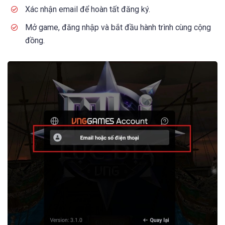
Xác nhận email để hoàn tất đăng ký.
Mở game, đăng nhập và bắt đầu hành trình cùng cộng
đồng.