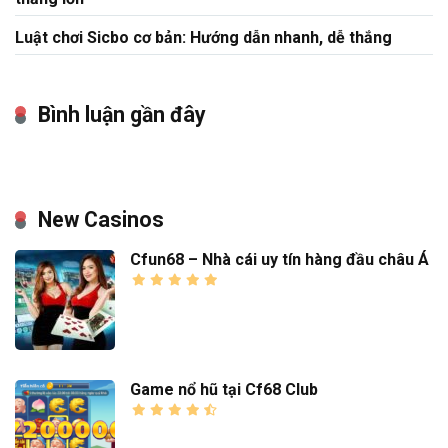
Luật chơi Sicbo cơ bản: Hướng dẫn nhanh, dễ thắng
Bình luận gần đây
New Casinos
Cfun68 – Nhà cái uy tín hàng đầu châu Á
Game nổ hũ tại Cf68 Club