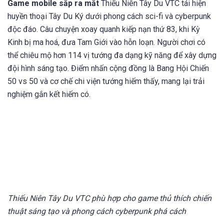
Game mobile sắp ra mắt
Thiếu Niên Tây Du VTC tái hiện
huyền thoại Tây Du Ký dưới phong cách sci-fi và cyberpunk
độc đáo. Câu chuyện xoay quanh kiếp nạn thứ 83, khi Kỳ
Kinh bị ma hoá, đưa Tam Giới vào hỗn loạn. Người chơi có
thể chiêu mộ hơn 114 vị tướng đa dạng kỹ năng để xây dựng
đội hình sáng tạo. Điểm nhấn cộng đồng là Bang Hội Chiến
50 vs 50 và cơ chế chi viện tướng hiếm thấy, mang lại trải
nghiệm gắn kết hiếm có.
Thiếu Niên Tây Du VTC phù hợp cho game thủ thích chiến
thuật sáng tạo và phong cách cyberpunk phá cách