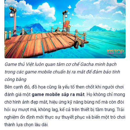
Game thủ Việt luôn quan tâm cơ chế Gacha minh bạch
trong các game mobile chuẩn bị ra mắt để đảm bảo tính
công bằng
Bên cạnh đó, đồ họa cũng là yếu tố then chốt khi người chơi
đánh giá một
game mobile sắp ra mắt
. Họ không chỉ mong
chờ hình ảnh đẹp mắt, hiệu ứng kỹ năng bùng nổ mà còn đòi
hỏi sự mượt mà, không lag, kể cả trên thiết bị tầm trung. Trải
nghiệm ổn định mới thực sự thuyết phục và biến một trò chơi
thành lựa chọn lâu dài.