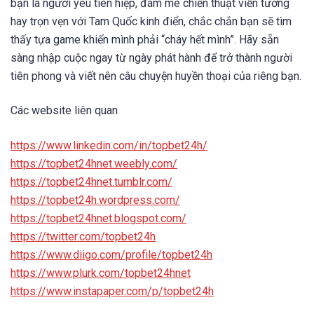
bạn là người yêu tiên hiệp, đam mê chiến thuật viễn tưởng
hay trọn vẹn với Tam Quốc kinh điển, chắc chắn bạn sẽ tìm
thấy tựa game khiến mình phải “cháy hết mình”. Hãy sẵn
sàng nhập cuộc ngay từ ngày phát hành để trở thành người
tiên phong và viết nên câu chuyện huyền thoại của riêng bạn.
Các website liên quan
https://www.linkedin.com/in/topbet24h/
https://topbet24hnet.weebly.com/
https://topbet24hnet.tumblr.com/
https://topbet24h.wordpress.com/
https://topbet24hnet.blogspot.com/
https://twitter.com/topbet24h
https://www.diigo.com/profile/topbet24h
https://www.plurk.com/topbet24hnet
https://www.instapaper.com/p/topbet24h