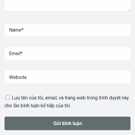
Lưu tên của tôi, email, và trang web trong trình duyệt này
cho lần bình luận kế tiếp của tôi.