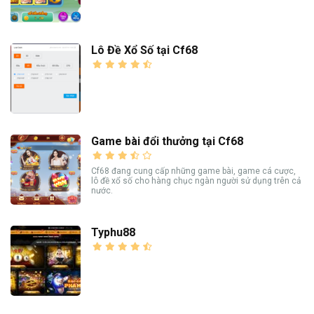
Lô Đề Xổ Số tại Cf68
Game bài đổi thưởng tại Cf68
Cf68 đang cung cấp những game bài, game cá cược,
lô đề xổ số cho hàng chục ngàn người sử dụng trên cả
nước.
Typhu88