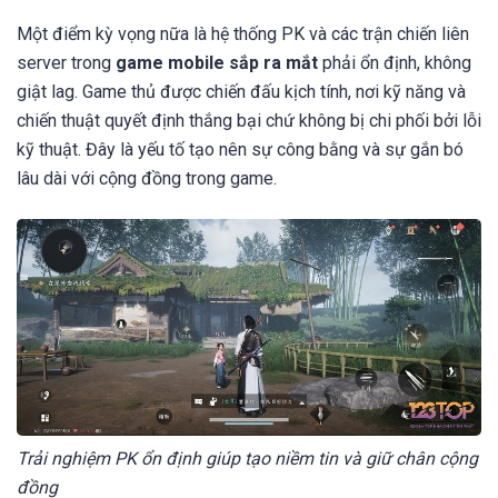
Một điểm kỳ vọng nữa là hệ thống PK và các trận chiến liên
server trong
game mobile sắp ra mắt
phải ổn định, không
giật lag. Game thủ được chiến đấu kịch tính, nơi kỹ năng và
chiến thuật quyết định thắng bại chứ không bị chi phối bởi lỗi
kỹ thuật. Đây là yếu tố tạo nên sự công bằng và sự gắn bó
lâu dài với cộng đồng trong game.
Trải nghiệm PK ổn định giúp tạo niềm tin và giữ chân cộng
đồng