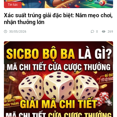
Tin tức
Xác suất trúng giải đặc biệt: Nắm mẹo chơi,
nhận thưởng lớn
30/05/2026
0
269