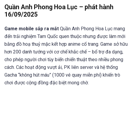
Quần Anh Phong Hoa Lục – phát hành
16/09/2025
Game mobile sắp ra mắt
Quần Anh Phong Hoa Lục mang
đến trải nghiệm Tam Quốc quen thuộc nhưng được làm mới
bằng đồ hoạ thuỷ mặc kết hợp anime cổ trang. Game sở hữu
hơn 200 danh tướng với cơ chế khắc chế – bổ trợ đa dạng,
cho phép người chơi tùy biến chiến thuật theo nhiều phong
cách. Các hoạt động vượt ải, PK liên server và hệ thống
Gacha “không hút máu” (1000 vé quay miễn phí) khiến trò
chơi được cộng đồng đặc biệt mong chờ.