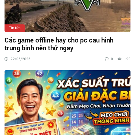
Tin tức
Các game offline hay cho pc cau hinh
trung binh nên thử ngay
22/06/2026
0
190