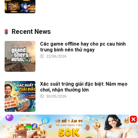
Recent News
Các game offline hay cho pc cau hinh
trung binh nên thử ngay
22/06/2026
Xác suất trúng giải đặc biệt: Nắm mẹo
chơi, nhận thưởng lớn
30/05/2026
Sicbo bộ ba là gì? Giải mã chi tiết cửa
cược thưởng lớn
30/05/2026