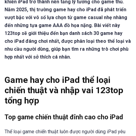
khiến iPad trở thành nền tảng lý tưởng cho game thủ.
Năm 2025, thị trường game hay cho iPad đã phát triển
vượt bậc với vô số lựa chọn từ game casual nhẹ nhàng
đến những tựa game AAA đồ họa nặng. Bài viết này
123top sẽ giới thiệu đến bạn danh sách 30 game hay
cho iPad đáng chơi nhất, được phân loại theo thể loại và
nhu cầu người dùng, giúp bạn tìm ra những trò chơi phù
hợp nhất với sở thích cá nhân.
Game hay cho iPad thể loại
chiến thuật và nhập vai 123top
tổng hợp
Top game chiến thuật đỉnh cao cho iPad
Thể loại game chiến thuật luôn được người dùng iPad yêu