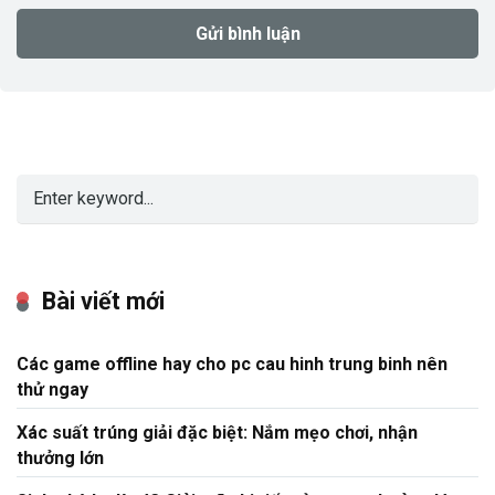
Bài viết mới
Các game offline hay cho pc cau hinh trung binh nên
thử ngay
Xác suất trúng giải đặc biệt: Nắm mẹo chơi, nhận
thưởng lớn