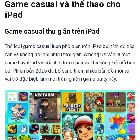
Game casual và thể thao cho
iPad
Game casual thư giãn trên iPad
Thể loại game casual luôn phổ biến trên iPad bởi tính dễ tiếp
cận và không đòi hỏi nhiều thời gian. Among Us vẫn là một
game hay iPad với lối chơi trực quan và khả năng kết nối bạn
bè. Phiên bản 2025 đã bổ sung thêm nhiều bản đồ mới và
vai trò đặc biệt, làm mới trải nghiệm game party này.