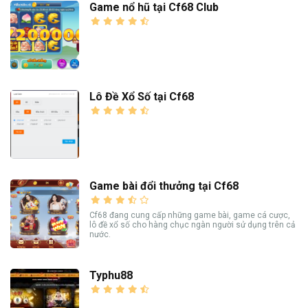
Game nổ hũ tại Cf68 Club
Lô Đề Xổ Số tại Cf68
Game bài đổi thưởng tại Cf68
Cf68 đang cung cấp những game bài, game cá cược,
lô đề xổ số cho hàng chục ngàn người sử dụng trên cả
nước.
Typhu88