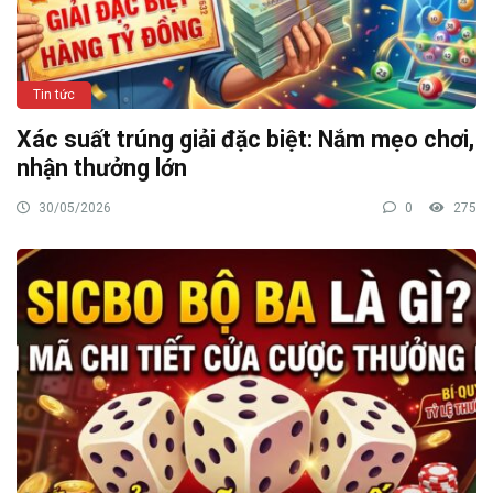
Tin tức
Xác suất trúng giải đặc biệt: Nắm mẹo chơi,
nhận thưởng lớn
30/05/2026
0
275