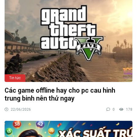
Tin tức
Các game offline hay cho pc cau hinh
trung binh nên thử ngay
22/06/2026
0
178