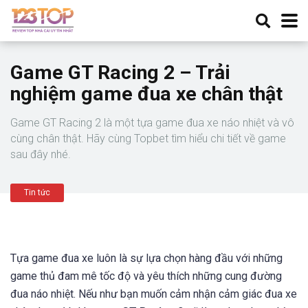
Game GT Racing 2 – Trải
nghiệm game đua xe chân thật
Game GT Racing 2 là một tựa game đua xe náo nhiệt và vô
cùng chân thật. Hãy cùng Topbet tìm hiểu chi tiết về game
sau đây nhé.
Tin tức
Tựa game đua xe luôn là sự lựa chọn hàng đầu với những
game thủ đam mê tốc độ và yêu thích những cung đường
đua náo nhiệt. Nếu như bạn muốn cảm nhận cảm giác đua xe