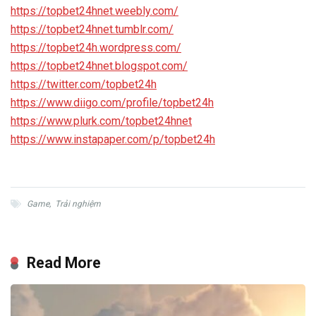
https://topbet24hnet.weebly.com/
https://topbet24hnet.tumblr.com/
https://topbet24h.wordpress.com/
https://topbet24hnet.blogspot.com/
https://twitter.com/topbet24h
https://www.diigo.com/profile/topbet24h
https://www.plurk.com/topbet24hnet
https://www.instapaper.com/p/topbet24h
Game
,
Trải nghiệm
Read More