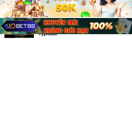
Cf68 đang cung cấp những game bài, game cá cược,
lô đề xổ số cho hàng chục ngàn người sử dụng trên cả
nước.
Typhu88
Recent News
Các game offline hay cho pc cau hinh
trung binh nên thử ngay
22/06/2026
Xác suất trúng giải đặc biệt: Nắm mẹo