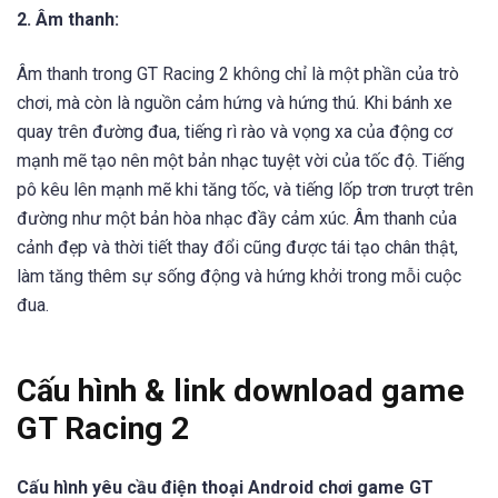
2. Âm thanh:
Âm thanh trong GT Racing 2 không chỉ là một phần của trò
chơi, mà còn là nguồn cảm hứng và hứng thú. Khi bánh xe
quay trên đường đua, tiếng rì rào và vọng xa của động cơ
mạnh mẽ tạo nên một bản nhạc tuyệt vời của tốc độ. Tiếng
pô kêu lên mạnh mẽ khi tăng tốc, và tiếng lốp trơn trượt trên
đường như một bản hòa nhạc đầy cảm xúc. Âm thanh của
cảnh đẹp và thời tiết thay đổi cũng được tái tạo chân thật,
làm tăng thêm sự sống động và hứng khởi trong mỗi cuộc
đua.
Cấu hình & link download game
GT Racing 2
Cấu hình yêu cầu điện thoại Android chơi game GT