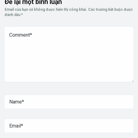
Để lại một bình luận
Email của bạn sẽ không được hiển thị công khai.
Các trường bắt buộc được
đánh dấu
*