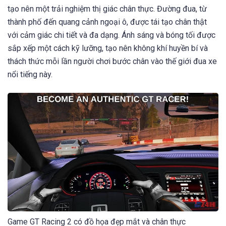
tạo nên một trải nghiệm thị giác chân thực. Đường đua, từ
thành phố đến quang cảnh ngoại ô, được tái tạo chân thật
với cảm giác chi tiết và đa dạng. Ánh sáng và bóng tối được
sắp xếp một cách kỹ lưỡng, tạo nên không khí huyền bí và
thách thức mỗi lần người chơi bước chân vào thế giới đua xe
nổi tiếng này.
Game GT Racing 2 có đồ họa đẹp mắt và chân thực