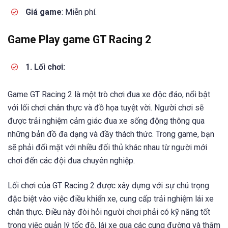
Giá game
: Miễn phí.
Game Play game GT Racing 2
1. Lối chơi:
Game GT Racing 2 là một trò chơi đua xe độc đáo, nổi bật
với lối chơi chân thực và đồ họa tuyệt vời. Người chơi sẽ
được trải nghiệm cảm giác đua xe sống động thông qua
những bản đồ đa dạng và đầy thách thức. Trong game, bạn
sẽ phải đối mặt với nhiều đối thủ khác nhau từ người mới
chơi đến các đội đua chuyên nghiệp.
Lối chơi của GT Racing 2 được xây dựng với sự chú trọng
đặc biệt vào việc điều khiển xe, cung cấp trải nghiệm lái xe
chân thực. Điều này đòi hỏi người chơi phải có kỹ năng tốt
trong việc quản lý tốc độ, lái xe qua các cung đường và thậm