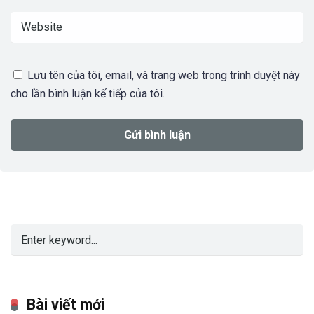
Lưu tên của tôi, email, và trang web trong trình duyệt này
cho lần bình luận kế tiếp của tôi.
Bài viết mới