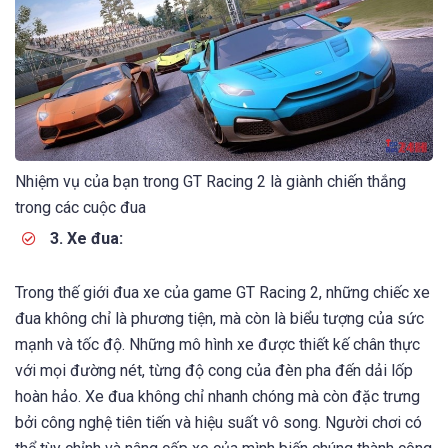
Nhiệm vụ của bạn trong GT Racing 2 là giành chiến thắng
trong các cuộc đua
3. Xe đua:
Trong thế giới đua xe của game GT Racing 2, những chiếc xe
đua không chỉ là phương tiện, mà còn là biểu tượng của sức
mạnh và tốc độ. Những mô hình xe được thiết kế chân thực
với mọi đường nét, từng độ cong của đèn pha đến dải lốp
hoàn hảo. Xe đua không chỉ nhanh chóng mà còn đặc trưng
bởi công nghệ tiên tiến và hiệu suất vô song. Người chơi có