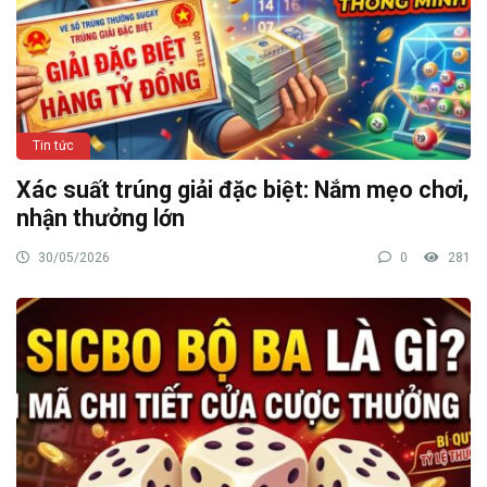
Tin tức
Xác suất trúng giải đặc biệt: Nắm mẹo chơi,
nhận thưởng lớn
30/05/2026
0
281