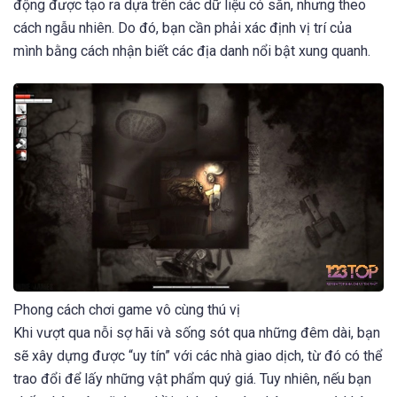
động được tạo ra dựa trên các dữ liệu có sẵn, nhưng theo
cách ngẫu nhiên. Do đó, bạn cần phải xác định vị trí của
mình bằng cách nhận biết các địa danh nổi bật xung quanh.
Phong cách chơi game vô cùng thú vị
Khi vượt qua nỗi sợ hãi và sống sót qua những đêm dài, bạn
sẽ xây dựng được “uy tín” với các nhà giao dịch, từ đó có thể
trao đổi để lấy những vật phẩm quý giá. Tuy nhiên, nếu bạn