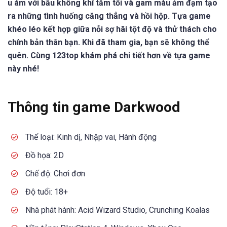
u ám với bầu không khí tăm tối và gam màu ảm đạm tạo
ra những tình huống căng thẳng và hồi hộp. Tựa game
khéo léo kết hợp giữa nỗi sợ hãi tột độ và thử thách cho
chính bản thân bạn. Khi đã tham gia, bạn sẽ không thể
quên. Cùng 123top khám phá chi tiết hơn về tựa game
này nhé!
Thông tin game Darkwood
Thể loại: Kinh dị, Nhập vai, Hành động
Đồ họa: 2D
Chế độ: Chơi đơn
Độ tuổi: 18+
Nhà phát hành: Acid Wizard Studio, Crunching Koalas