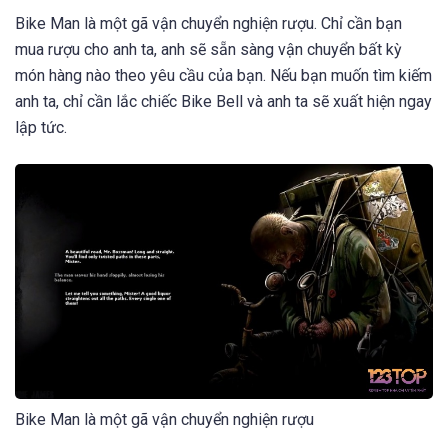
Bike Man là một gã vận chuyển nghiện rượu. Chỉ cần bạn
mua rượu cho anh ta, anh sẽ sẵn sàng vận chuyển bất kỳ
món hàng nào theo yêu cầu của bạn. Nếu bạn muốn tìm kiếm
anh ta, chỉ cần lắc chiếc Bike Bell và anh ta sẽ xuất hiện ngay
lập tức.
Bike Man là một gã vận chuyển nghiện rượu