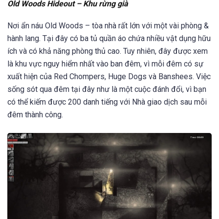
Old Woods Hideout – Khu rừng già
Nơi ẩn náu Old Woods – tòa nhà rất lớn với một vài phòng &
hành lang. Tại đây có ba tủ quần áo chứa nhiều vật dụng hữu
ích và có khả năng phòng thủ cao. Tuy nhiên, đây được xem
là khu vực nguy hiểm nhất vào ban đêm, vì mỗi đêm có sự
xuất hiện của Red Chompers, Huge Dogs và Banshees. Việc
sống sót qua đêm tại đây như là một cuộc đánh đổi, vì bạn
có thể kiếm được 200 danh tiếng với Nhà giao dịch sau mỗi
đêm thành công.