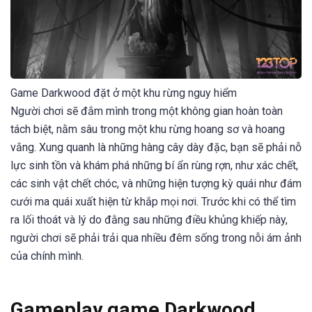
Game Darkwood đặt ở một khu rừng nguy hiểm
Người chơi sẽ đắm mình trong một không gian hoàn toàn
tách biệt, nằm sâu trong một khu rừng hoang sơ và hoang
vắng. Xung quanh là những hàng cây dày đặc, bạn sẽ phải nỗ
lực sinh tồn và khám phá những bí ẩn rùng rợn, như xác chết,
các sinh vật chết chóc, và những hiện tượng kỳ quái như đám
cưới ma quái xuất hiện từ khắp mọi nơi. Trước khi có thể tìm
ra lối thoát và lý do đằng sau những điều khủng khiếp này,
người chơi sẽ phải trải qua nhiều đêm sống trong nỗi ám ảnh
của chính mình.
Gameplay game Darkwood