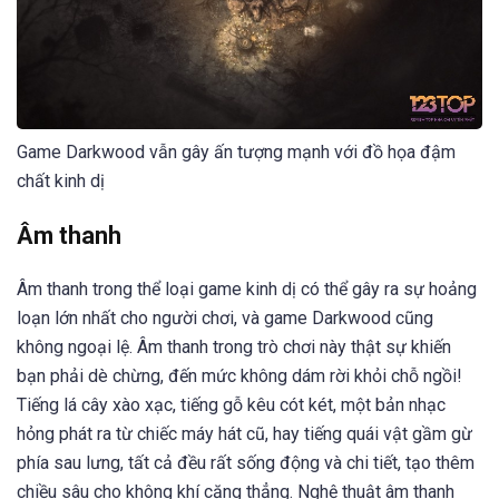
Game Darkwood vẫn gây ấn tượng mạnh với đồ họa đậm
chất kinh dị
Âm thanh
Âm thanh trong thể loại game kinh dị có thể gây ra sự hoảng
loạn lớn nhất cho người chơi, và game Darkwood cũng
không ngoại lệ. Âm thanh trong trò chơi này thật sự khiến
bạn phải dè chừng, đến mức không dám rời khỏi chỗ ngồi!
Tiếng lá cây xào xạc, tiếng gỗ kêu cót két, một bản nhạc
hỏng phát ra từ chiếc máy hát cũ, hay tiếng quái vật gầm gừ
phía sau lưng, tất cả đều rất sống động và chi tiết, tạo thêm
chiều sâu cho không khí căng thẳng. Nghệ thuật âm thanh