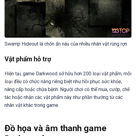
Swamp Hideout là chốn ẩn náu của nhiều nhân vật rùng rợn
Vật phẩm hỗ trợ
Hiện tại, game Darkwood sở hữu hơn 200 loại vật phẩm, mỗi
loại đều có chức năng riêng biệt như hồi phục sức khỏe,
nâng cấp hoặc chữa bệnh. Người chơi có thể mua, cướp, chế
tác hoặc nhận các vật phẩm này như phần thưởng từ các
nhân vật khác trong game.
Đồ họa và âm thanh game