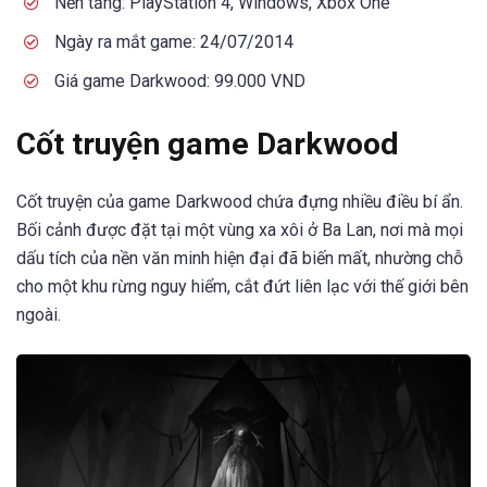
Nền tảng: PlayStation 4, Windows, Xbox One
Ngày ra mắt game: 24/07/2014
Giá game Darkwood: 99.000 VND
Cốt truyện game Darkwood
Cốt truyện của game Darkwood chứa đựng nhiều điều bí ẩn.
Bối cảnh được đặt tại một vùng xa xôi ở Ba Lan, nơi mà mọi
dấu tích của nền văn minh hiện đại đã biến mất, nhường chỗ
cho một khu rừng nguy hiểm, cắt đứt liên lạc với thế giới bên
ngoài.