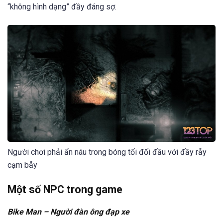
“không hình dạng” đầy đáng sợ.
Người chơi phải ẩn náu trong bóng tối đối đầu với đầy rẫy
cạm bẫy
Một số NPC trong game
Bike Man – Người đàn ông đạp xe