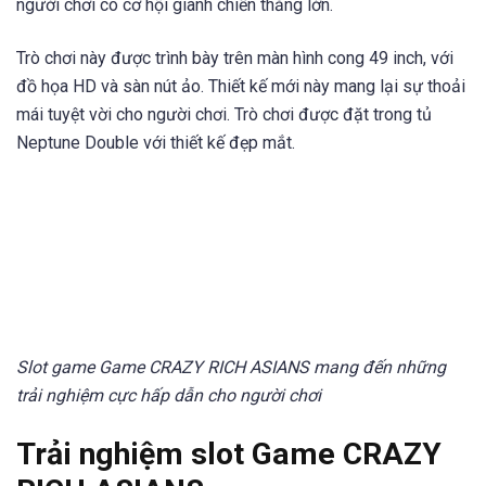
người chơi có cơ hội giành chiến thắng lớn.
Trò chơi này được trình bày trên màn hình cong 49 inch, với
đồ họa HD và sàn nút ảo. Thiết kế mới này mang lại sự thoải
mái tuyệt vời cho người chơi. Trò chơi được đặt trong tủ
Neptune Double với thiết kế đẹp mắt.
Slot game Game CRAZY RICH ASIANS mang đến những
trải nghiệm cực hấp dẫn cho người chơi
Trải nghiệm slot Game CRAZY