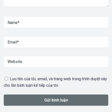
Lưu tên của tôi, email, và trang web trong trình duyệt này
cho lần bình luận kế tiếp của tôi.