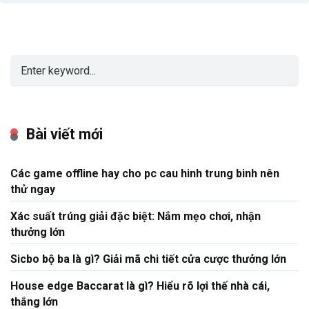
Bài viết mới
Các game offline hay cho pc cau hinh trung binh nên
thử ngay
Xác suất trúng giải đặc biệt: Nắm mẹo chơi, nhận
thưởng lớn
Sicbo bộ ba là gì? Giải mã chi tiết cửa cược thưởng lớn
House edge Baccarat là gì? Hiểu rõ lợi thế nhà cái,
thắng lớn