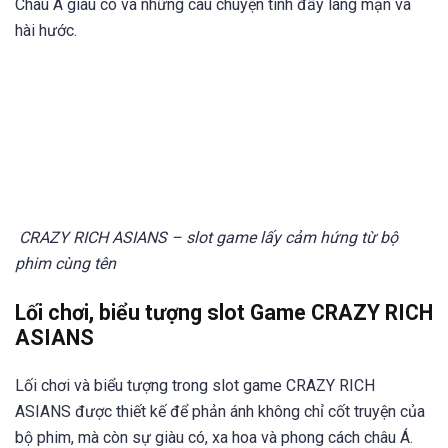
Châu Á giàu có và những câu chuyện tình đầy lãng mạn và
hài hước.
CRAZY RICH ASIANS – slot game lấy cảm hứng từ bộ
phim cùng tên
Lối chơi, biểu tượng slot Game CRAZY RICH
ASIANS
Lối chơi và biểu tượng trong slot game CRAZY RICH
ASIANS được thiết kế để phản ánh không chỉ cốt truyện của
bộ phim, mà còn sự giàu có, xa hoa và phong cách châu Á.