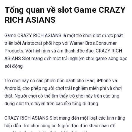
Tổng quan về slot Game CRAZY
RICH ASIANS
Game CRAZY RICH ASIANS là một trò chơi slot được phát
triển bởi Aristocrat phối hợp với Warner Bros.Consumer
Products. Với hình ảnh và âm thanh độc đáo, CRAZY RICH
ASIANS Slot mang đến một trải nghiệm chơi game sòng bạc
sôi động.
Trò chơi này có các phiên bản dành cho iPad, iPhone và
Android, cho phép người chơi trải nghiệm miễn phí và chơi
thật. Người chơi có thể tìm thấy trò chơi này trên các ứng
dụng slot trực tuyến trên các nền tảng di động.
CRAZY RICH ASIANS Slot mang đến một loạt các tính năng
hấp dẫn. Trò chơi cũng có 5 giải độc đắc khác nhau để