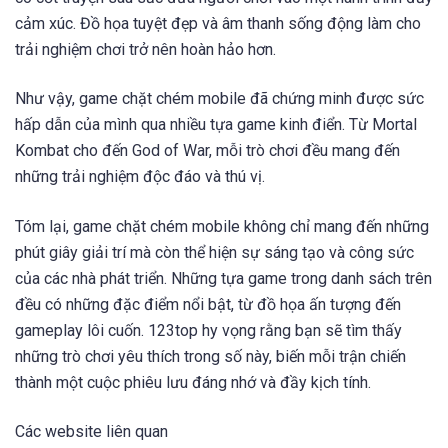
cảm xúc. Đồ họa tuyệt đẹp và âm thanh sống động làm cho
trải nghiệm chơi trở nên hoàn hảo hơn.
Như vậy, game chặt chém mobile đã chứng minh được sức
hấp dẫn của mình qua nhiều tựa game kinh điển. Từ Mortal
Kombat cho đến God of War, mỗi trò chơi đều mang đến
những trải nghiệm độc đáo và thú vị.
Tóm lại, game chặt chém mobile không chỉ mang đến những
phút giây giải trí mà còn thể hiện sự sáng tạo và công sức
của các nhà phát triển. Những tựa game trong danh sách trên
đều có những đặc điểm nổi bật, từ đồ họa ấn tượng đến
gameplay lôi cuốn. 123top hy vọng rằng bạn sẽ tìm thấy
những trò chơi yêu thích trong số này, biến mỗi trận chiến
thành một cuộc phiêu lưu đáng nhớ và đầy kịch tính.
Các website liên quan