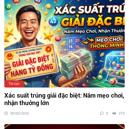
Tin tức
Xác suất trúng giải đặc biệt: Nắm mẹo chơi,
nhận thưởng lớn
30/05/2026
0
273