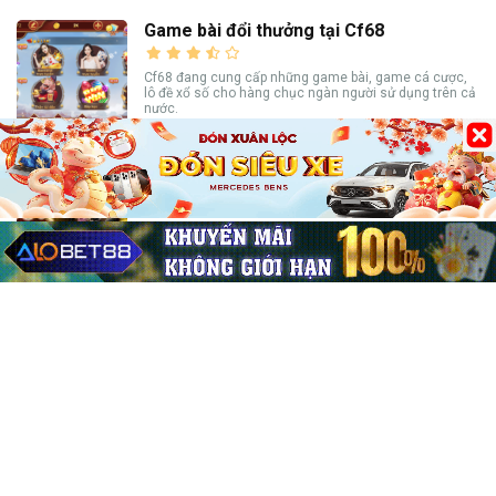
Game bài đổi thưởng tại Cf68
Cf68 đang cung cấp những game bài, game cá cược,
lô đề xổ số cho hàng chục ngàn người sử dụng trên cả
nước.
Typhu88
Recent News
Các game offline hay cho pc cau hinh
trung binh nên thử ngay
22/06/2026