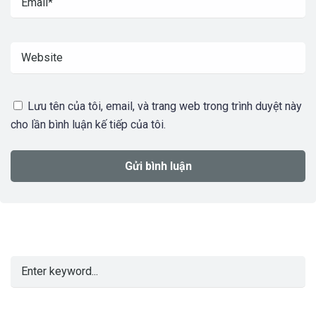
Lưu tên của tôi, email, và trang web trong trình duyệt này
cho lần bình luận kế tiếp của tôi.