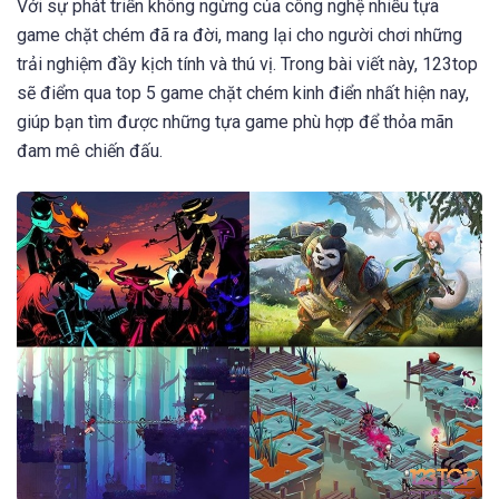
Với sự phát triển không ngừng của công nghệ nhiều tựa
game chặt chém đã ra đời, mang lại cho người chơi những
trải nghiệm đầy kịch tính và thú vị. Trong bài viết này, 123top
sẽ điểm qua top 5 game chặt chém kinh điển nhất hiện nay,
giúp bạn tìm được những tựa game phù hợp để thỏa mãn
đam mê chiến đấu.