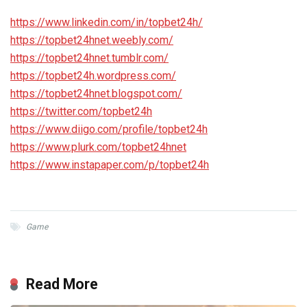
https://www.linkedin.com/in/topbet24h/
https://topbet24hnet.weebly.com/
https://topbet24hnet.tumblr.com/
https://topbet24h.wordpress.com/
https://topbet24hnet.blogspot.com/
https://twitter.com/topbet24h
https://www.diigo.com/profile/topbet24h
https://www.plurk.com/topbet24hnet
https://www.instapaper.com/p/topbet24h
Game
Read More