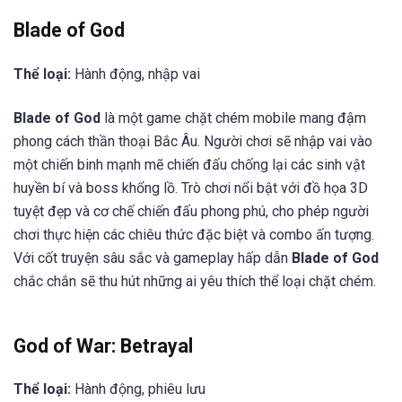
Blade of God
Thể loại:
Hành động, nhập vai
Blade of God
là một game chặt chém mobile mang đậm
phong cách thần thoại Bắc Âu. Người chơi sẽ nhập vai vào
một chiến binh mạnh mẽ chiến đấu chống lại các sinh vật
huyền bí và boss khổng lồ. Trò chơi nổi bật với đồ họa 3D
tuyệt đẹp và cơ chế chiến đấu phong phú, cho phép người
chơi thực hiện các chiêu thức đặc biệt và combo ấn tượng.
Với cốt truyện sâu sắc và gameplay hấp dẫn
Blade of God
chắc chắn sẽ thu hút những ai yêu thích thể loại chặt chém.
God of War: Betrayal
Thể loại:
Hành động, phiêu lưu