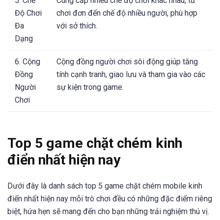
5. Chế
Cung cấp nhiều chế độ chơi khác nhau, từ
Độ Chơi
chơi đơn đến chế độ nhiều người, phù hợp
Đa
với sở thích.
Dạng
6. Cộng
Cộng đồng người chơi sôi động giúp tăng
Đồng
tính cạnh tranh, giao lưu và tham gia vào các
Người
sự kiện trong game.
Chơi
Top 5 game chặt chém kinh
điển nhất hiện nay
Dưới đây là danh sách top 5 game chặt chém mobile kinh
điển nhất hiện nay mỗi trò chơi đều có những đặc điểm riêng
biệt, hứa hẹn sẽ mang đến cho bạn những trải nghiệm thú vị.