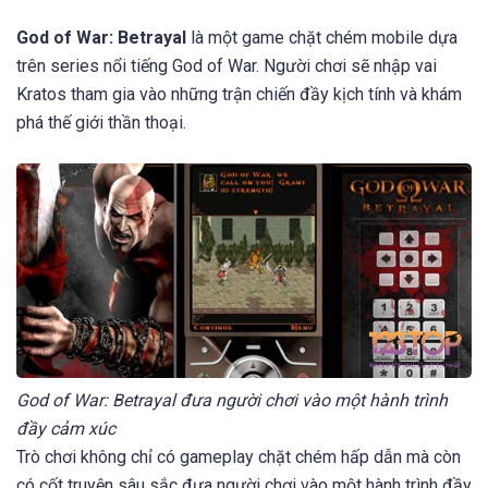
God of War: Betrayal
là một game chặt chém mobile dựa
trên series nổi tiếng God of War. Người chơi sẽ nhập vai
Kratos tham gia vào những trận chiến đầy kịch tính và khám
phá thế giới thần thoại.
God of War: Betrayal đưa người chơi vào một hành trình
đầy cảm xúc
Trò chơi không chỉ có gameplay chặt chém hấp dẫn mà còn
có cốt truyện sâu sắc đưa người chơi vào một hành trình đầy