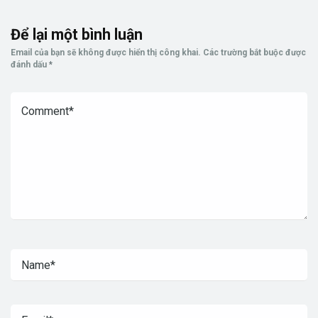
Để lại một bình luận
Email của bạn sẽ không được hiển thị công khai.
Các trường bắt buộc được
đánh dấu
*