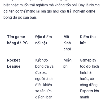
biệt hoặc muốn trải nghiệm mà không tốn phí. Đây là những
cái tên có thể mang lại làn gió mới cho trải nghiệm game
bóng đá pc của bạn.
Tên game
Đặc điểm
Mô
Điểm thu
bóng đá PC
nổi bật
hình
hút
chơi
Rocket
Kết hợp
Miễn
Gameplay
League
bóng đá và
phí
tốc độ, kịch
đua xe,
tính, hài
người chơi
hước, có
điều khiển
cộng đồng
xe tên lửa
Esports lớn
để ghi bàn
mạnh