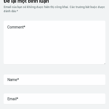
Để lại một bình luận
Email của bạn sẽ không được hiển thị công khai.
Các trường bắt buộc được
đánh dấu
*