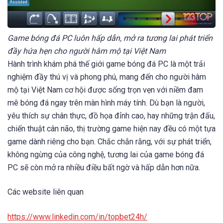
Game bóng đá PC luôn hấp dẫn, mở ra tương lai phát triển
đầy hứa hẹn cho người hâm mộ tại Việt Nam
Hành trình khám phá thế giới game bóng đá PC là một trải
nghiệm đầy thú vị và phong phú, mang đến cho người hâm
mộ tại Việt Nam cơ hội được sống trọn vẹn với niềm đam
mê bóng đá ngay trên màn hình máy tính. Dù bạn là người,
yêu thích sự chân thực, đồ họa đỉnh cao, hay những trận đấu,
chiến thuật cân não, thị trường game hiện nay đều có một tựa
game dành riêng cho bạn. Chắc chắn rằng, với sự phát triển,
không ngừng của công nghệ, tương lai của game bóng đá
PC sẽ còn mở ra nhiều điều bất ngờ và hấp dẫn hơn nữa.
Các website liên quan
https://www.linkedin.com/in/topbet24h/