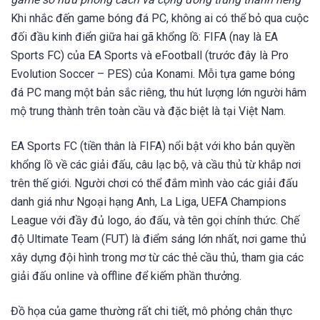
Khi nhắc đến game bóng đá PC, không ai có thể bỏ qua cuộc
đối đầu kinh điển giữa hai gã khổng lồ: FIFA (nay là EA
Sports FC) của EA Sports và eFootball (trước đây là Pro
Evolution Soccer – PES) của Konami. Mỗi tựa game bóng
đá PC mang một bản sắc riêng, thu hút lượng lớn người hâm
mộ trung thành trên toàn cầu và đặc biệt là tại Việt Nam.
EA Sports FC (tiền thân là FIFA) nổi bật với kho bản quyền
khổng lồ về các giải đấu, câu lạc bộ, và cầu thủ từ khắp nơi
trên thế giới. Người chơi có thể đắm mình vào các giải đấu
danh giá như Ngoại hạng Anh, La Liga, UEFA Champions
League với đầy đủ logo, áo đấu, và tên gọi chính thức. Chế
độ Ultimate Team (FUT) là điểm sáng lớn nhất, nơi game thủ
xây dựng đội hình trong mơ từ các thẻ cầu thủ, tham gia các
giải đấu online và offline để kiếm phần thưởng.
Đồ họa của game thường rất chi tiết, mô phỏng chân thực