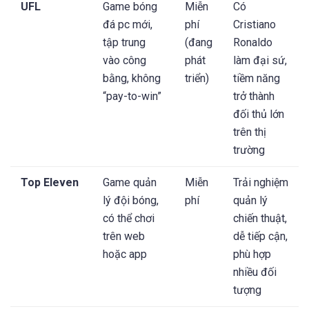
UFL
Game bóng
Miễn
Có
đá pc mới,
phí
Cristiano
tập trung
(đang
Ronaldo
vào công
phát
làm đại sứ,
bằng, không
triển)
tiềm năng
“pay-to-win”
trở thành
đối thủ lớn
trên thị
trường
Top Eleven
Game quản
Miễn
Trải nghiệm
lý đội bóng,
phí
quản lý
có thể chơi
chiến thuật,
trên web
dễ tiếp cận,
hoặc app
phù hợp
nhiều đối
tượng