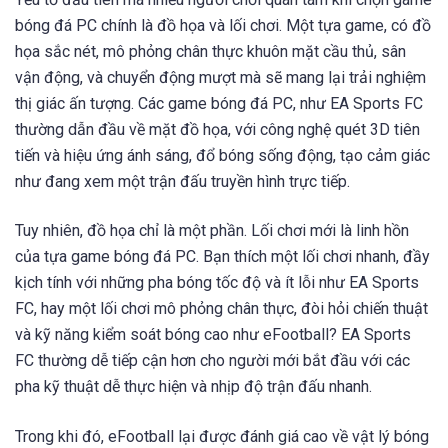
bóng đá PC chính là đồ họa và lối chơi. Một tựa game, có đồ
họa sắc nét, mô phỏng chân thực khuôn mặt cầu thủ, sân
vận động, và chuyển động mượt mà sẽ mang lại trải nghiệm
thị giác ấn tượng. Các game bóng đá PC, như EA Sports FC
thường dẫn đầu về mặt đồ họa, với công nghệ quét 3D tiên
tiến và hiệu ứng ánh sáng, đổ bóng sống động, tạo cảm giác
như đang xem một trận đấu truyền hình trực tiếp.
Tuy nhiên, đồ họa chỉ là một phần. Lối chơi mới là linh hồn
của tựa game bóng đá PC. Bạn thích một lối chơi nhanh, đầy
kịch tính với những pha bóng tốc độ và ít lỗi như EA Sports
FC, hay một lối chơi mô phỏng chân thực, đòi hỏi chiến thuật
và kỹ năng kiểm soát bóng cao như eFootball? EA Sports
FC thường dễ tiếp cận hơn cho người mới bắt đầu với các
pha kỹ thuật dễ thực hiện và nhịp độ trận đấu nhanh.
Trong khi đó, eFootball lại được đánh giá cao về vật lý bóng