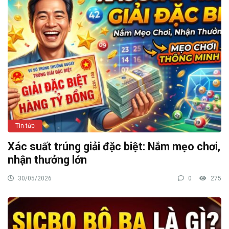
Tin tức
Xác suất trúng giải đặc biệt: Nắm mẹo chơi,
nhận thưởng lớn
30/05/2026
0
275