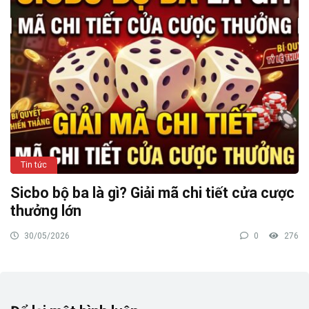
Tin tức
Sicbo bộ ba là gì? Giải mã chi tiết cửa cược
thưởng lớn
30/05/2026
0
276