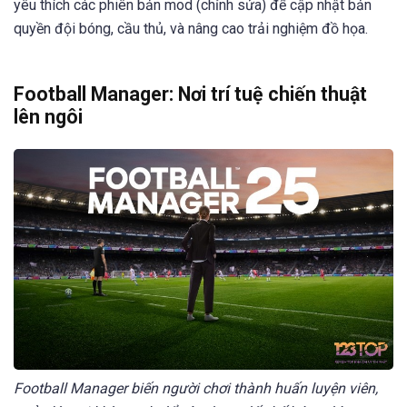
yêu thích các phiên bản mod (chỉnh sửa) để cập nhật bản
quyền đội bóng, cầu thủ, và nâng cao trải nghiệm đồ họa.
Football Manager: Nơi trí tuệ chiến thuật
lên ngôi
Football Manager biến người chơi thành huấn luyện viên,