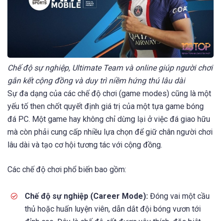
Chế độ sự nghiệp, Ultimate Team và online giúp người chơi
gắn kết cộng đồng và duy trì niềm hứng thú lâu dài
Sự đa dạng của các chế độ chơi (game modes) cũng là một
yếu tố then chốt quyết định giá trị của một tựa game bóng
đá PC. Một game hay không chỉ dừng lại ở việc đá giao hữu
mà còn phải cung cấp nhiều lựa chọn để giữ chân người chơi
lâu dài và tạo cơ hội tương tác với cộng đồng.
Các chế độ chơi phổ biến bao gồm:
Chế độ sự nghiệp (Career Mode):
Đóng vai một cầu
thủ hoặc huấn luyện viên, dẫn dắt đội bóng vươn tới