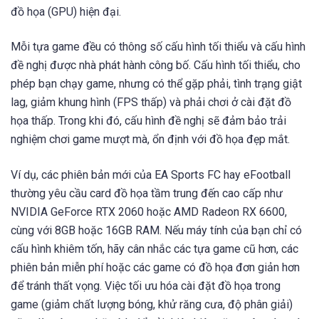
đồ họa (GPU) hiện đại.
Mỗi tựa game đều có thông số cấu hình tối thiểu và cấu hình
đề nghị được nhà phát hành công bố. Cấu hình tối thiểu, cho
phép bạn chạy game, nhưng có thể gặp phải, tình trạng giật
lag, giảm khung hình (FPS thấp) và phải chơi ở cài đặt đồ
họa thấp. Trong khi đó, cấu hình đề nghị sẽ đảm bảo trải
nghiệm chơi game mượt mà, ổn định với đồ họa đẹp mắt.
Ví dụ, các phiên bản mới của EA Sports FC hay eFootball
thường yêu cầu card đồ họa tầm trung đến cao cấp như
NVIDIA GeForce RTX 2060 hoặc AMD Radeon RX 6600,
cùng với 8GB hoặc 16GB RAM. Nếu máy tính của bạn chỉ có
cấu hình khiêm tốn, hãy cân nhắc các tựa game cũ hơn, các
phiên bản miễn phí hoặc các game có đồ họa đơn giản hơn
để tránh thất vọng. Việc tối ưu hóa cài đặt đồ họa trong
game (giảm chất lượng bóng, khử răng cưa, độ phân giải)