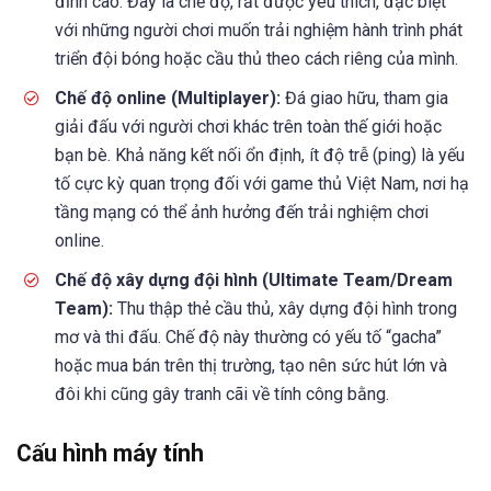
đỉnh cao. Đây là chế độ, rất được yêu thích, đặc biệt
với những người chơi muốn trải nghiệm hành trình phát
triển đội bóng hoặc cầu thủ theo cách riêng của mình.
Chế độ online (Multiplayer):
Đá giao hữu, tham gia
giải đấu với người chơi khác trên toàn thế giới hoặc
bạn bè. Khả năng kết nối ổn định, ít độ trễ (ping) là yếu
tố cực kỳ quan trọng đối với game thủ Việt Nam, nơi hạ
tầng mạng có thể ảnh hưởng đến trải nghiệm chơi
online.
Chế độ xây dựng đội hình (Ultimate Team/Dream
Team):
Thu thập thẻ cầu thủ, xây dựng đội hình trong
mơ và thi đấu. Chế độ này thường có yếu tố “gacha”
hoặc mua bán trên thị trường, tạo nên sức hút lớn và
đôi khi cũng gây tranh cãi về tính công bằng.
Cấu hình máy tính