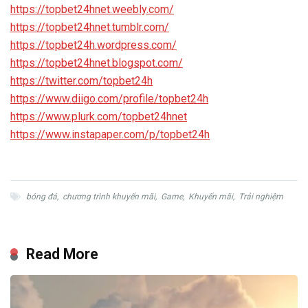
https://topbet24hnet.weebly.com/
https://topbet24hnet.tumblr.com/
https://topbet24h.wordpress.com/
https://topbet24hnet.blogspot.com/
https://twitter.com/topbet24h
https://www.diigo.com/profile/topbet24h
https://www.plurk.com/topbet24hnet
https://www.instapaper.com/p/topbet24h
bóng đá
,
chương trình khuyến mãi
,
Game
,
Khuyến mãi
,
Trải nghiệm
Read More