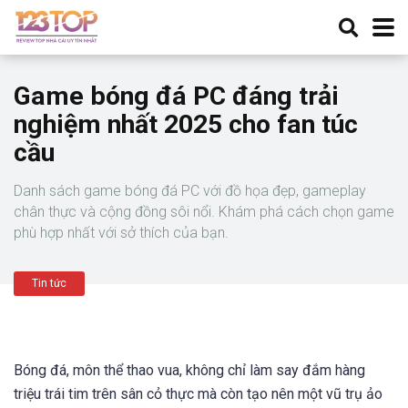
Game bóng đá PC đáng trải
nghiệm nhất 2025 cho fan túc
cầu
Danh sách game bóng đá PC với đồ họa đẹp, gameplay
chân thực và cộng đồng sôi nổi. Khám phá cách chọn game
phù hợp nhất với sở thích của bạn.
Tin tức
Bóng đá, môn thể thao vua, không chỉ làm say đắm hàng
triệu trái tim trên sân cỏ thực mà còn tạo nên một vũ trụ ảo