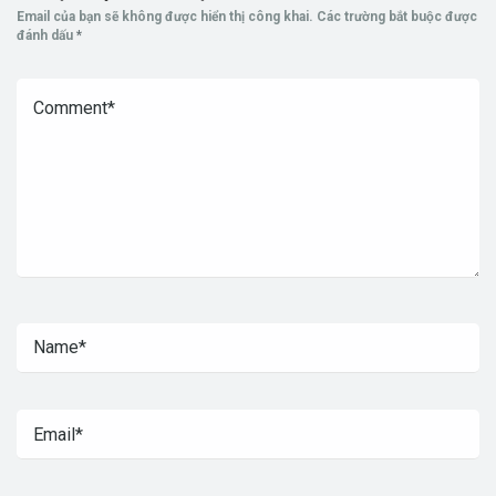
Email của bạn sẽ không được hiển thị công khai.
Các trường bắt buộc được
đánh dấu
*