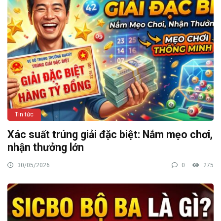
Tin tức
Xác suất trúng giải đặc biệt: Nắm mẹo chơi,
nhận thưởng lớn
30/05/2026
0
275