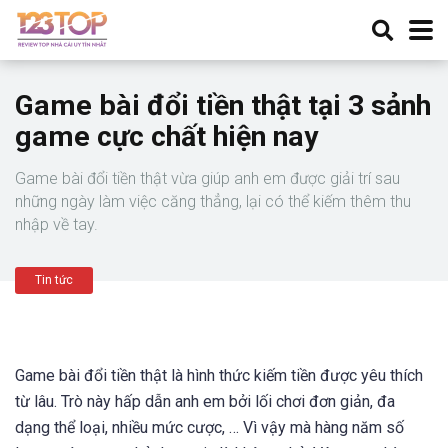
Game bài đổi tiền thật tại 3 sảnh
game cực chất hiện nay
Game bài đổi tiền thật vừa giúp anh em được giải trí sau
những ngày làm việc căng thẳng, lại có thể kiếm thêm thu
nhập về tay.
Tin tức
Game bài đổi tiền thật là hình thức kiếm tiền được yêu thích
từ lâu. Trò này hấp dẫn anh em bởi lối chơi đơn giản, đa
dạng thể loại, nhiều mức cược, … Vì vậy mà hàng năm số