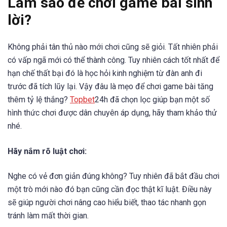
Làm sao để chơi game bài sinh
lời?
Không phải tân thủ nào mới chơi cũng sẽ giỏi. Tất nhiên phải
có vấp ngã mới có thể thành công. Tuy nhiên cách tốt nhất để
hạn chế thất bại đó là học hỏi kinh nghiệm từ đàn anh đi
trước đã tích lũy lại. Vậy đâu là mẹo để chơi game bài tăng
thêm tỷ lệ thắng?
Topbet
24h đã chọn lọc giúp bạn một số
hình thức chơi được dân chuyên áp dụng, hãy tham khảo thử
nhé.
Hãy nắm rõ luật chơi:
Nghe có vẻ đơn giản đúng không? Tuy nhiên đã bắt đầu chơi
một trò mới nào đó bạn cũng cần đọc thật kĩ luật. Điều này
sẽ giúp người chơi nâng cao hiểu biết, thao tác nhanh gọn
tránh làm mất thời gian.