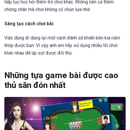
tiếp tục học hỏi thêm trò chơi khác. Không nên cả thèm
chóng chán mà chơi không có chọn lựa nhé.
Sáng tạo cách chơi bài:
Việc dùng đi dùng lại một cách đánh sẽ khiến bên kia nắm
thóp được bạn. Vì vậy anh em hãy sử dụng nhiều lối chơi
khác nhau để úp sọt được đối thủ.
Những tựa game bài được cao
thủ săn đón nhất