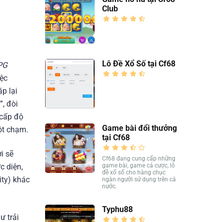
Club
Lô Đề Xổ Số tại Cf68
RPG
iệc
ặp lại
”, đòi
 cấp độ
Game bài đổi thưởng
ột chạm.
tại Cf68
i sẽ
Cf68 đang cung cấp những
game bài, game cá cược, lô
c diện,
đề xổ số cho hàng chục
ity) khác
ngàn người sử dụng trên cả
nước.
Typhu88
ư trải