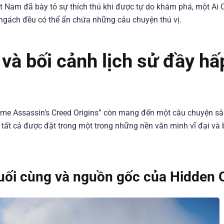
t Nam đã bày tỏ sự thích thú khi được tự do khám phá, một Ai 
ngách đều có thể ẩn chứa những câu chuyện thú vị.
và bối cảnh lịch sử đầy hấ
me Assassin’s Creed Origins” còn mang đến một câu chuyện sâ
 tất cả được đặt trong một trong những nền văn minh vĩ đại và 
cuối cùng và nguồn gốc của Hidden 