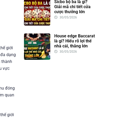
Sicbo bộ ba là gì?
Giải mã chi tiết cửa
cược thưởng lớn
30/05/2026
House edge Baccarat
là gì? Hiểu rõ lợi thế
nhà cái, thắng lớn
hế giới
30/05/2026
ự đa dạng
c thành
u vực
enu đóng
iểm quan
thế giới