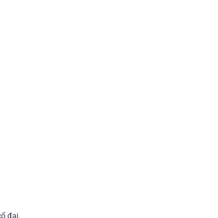
ổ đại.