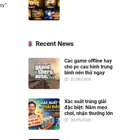
sy”.
Recent News
Các game offline hay
cho pc cau hinh trung
binh nên thử ngay
22/06/2026
Xác suất trúng giải
đặc biệt: Nắm mẹo
chơi, nhận thưởng lớn
30/05/2026