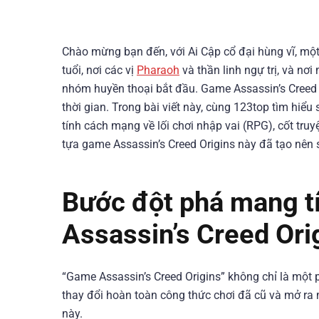
Chào mừng bạn đến, với Ai Cập cổ đại hùng vĩ, một
tuổi, nơi các vị
Pharaoh
và thần linh ngự trị, và nơ
nhóm huyền thoại bắt đầu. Game Assassin’s Creed Or
thời gian. Trong bài viết này, cùng 123top tìm hiể
tính cách mạng về lối chơi nhập vai (RPG), cốt tru
tựa game Assassin’s Creed Origins này đã tạo nên
Bước đột phá mang t
Assassin’s Creed Ori
“Game Assassin’s Creed Origins” không chỉ là một 
thay đổi hoàn toàn công thức chơi đã cũ và mở ra
này.