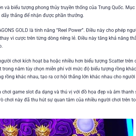
tiền và biểu tượng phong thủy truyền thống của Trung Quốc. Mục 
ác dãy thắng để nhận được phần thưởng.
AGONS GOLD là tính năng “Reel Power”. Điều này cho phép ngườ
thay vì cược trên từng dòng riêng lẻ. Điều này tăng khả năng t
o.
người chơi kích hoạt ba hoặc nhiều hơn biểu tượng Scatter trên 
t trong năm tùy chọn miễn phí với mức độ biểu tượng rồng khá
g rồng khác nhau, tạo ra cơ hội thắng lớn khác nhau cho người 
hơi game slot đa dạng và thú vị với đồ họa đẹp và âm thanh
rò chơi này đã thu hút sự quan tâm của nhiều người chơi trên to