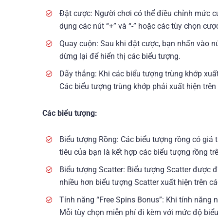
Đặt cược: Người chơi có thể điều chỉnh mức c
dụng các nút “+” và “-” hoặc các tùy chọn cư
Quay cuộn: Sau khi đặt cược, bạn nhấn vào n
dừng lại để hiển thị các biểu tượng.
Dãy thắng: Khi các biểu tượng trùng khớp xuất 
Các biểu tượng trùng khớp phải xuất hiện trên c
Các biểu tượng:
Biểu tượng Rồng: Các biểu tượng rồng có giá t
tiêu của bạn là kết hợp các biểu tượng rồng t
Biểu tượng Scatter: Biểu tượng Scatter được đ
nhiều hơn biểu tượng Scatter xuất hiện trên c
Tính năng “Free Spins Bonus”: Khi tính năng 
Mỗi tùy chọn miễn phí đi kèm với mức độ biểu