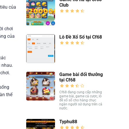
Club
tiêu của
i chơi
hắng của
Lô Đề Xổ Số tại Cf68
các
c nhau.
chơi.
Game bài đổi thưởng
tại Cf68
 sống
Cf68 đang cung cấp những
àn thế
game bài, game cá cược, lô
đề xổ số cho hàng chục
ngàn người sử dụng trên cả
nước.
Typhu88