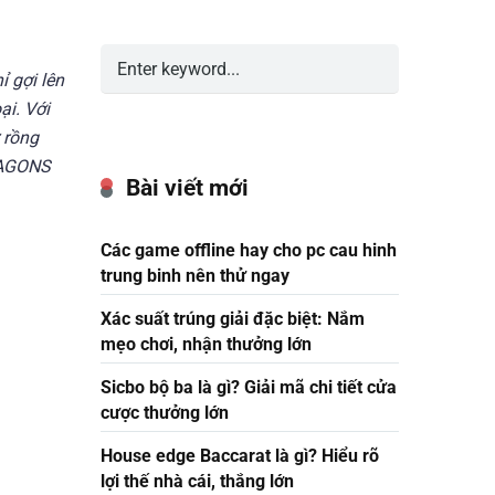
ỉ gợi lên
ại. Với
 rồng
DRAGONS
Bài viết mới
Các game offline hay cho pc cau hinh
trung binh nên thử ngay
Xác suất trúng giải đặc biệt: Nắm
mẹo chơi, nhận thưởng lớn
Sicbo bộ ba là gì? Giải mã chi tiết cửa
cược thưởng lớn
House edge Baccarat là gì? Hiểu rõ
lợi thế nhà cái, thắng lớn