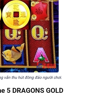
 vẫn thu hút đông đảo người chơi.
Game 5 DRAGONS GOLD