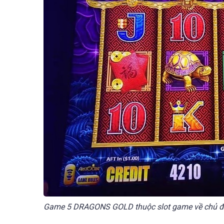
Game 5 DRAGONS GOLD thuộc slot game về chủ đề