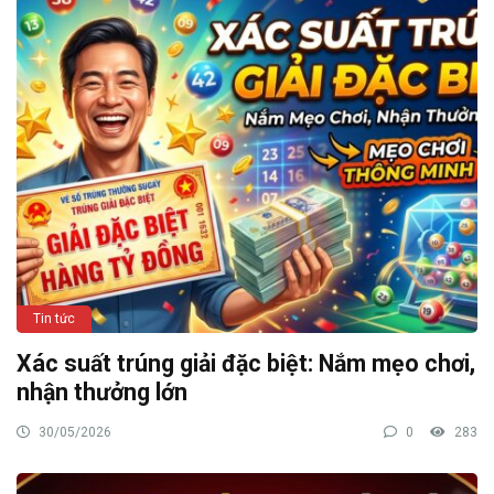
Tin tức
Xác suất trúng giải đặc biệt: Nắm mẹo chơi,
nhận thưởng lớn
30/05/2026
0
283