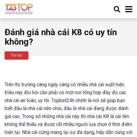
Đánh giá nhà cái K8 có uy tín
không?
Tin tức
Trên thị trường càng ngày càng có nhiều nhà cái xuất hiện.
Điều này đòi hỏi cần phải có một nơi tổng hợp đầy đủ các
nhà cái an toàn, uy tín. Topbet24h chính là nơi sẽ giúp bạn
biết đâu là nhà cái nên chơi, đâu là nhà cái đang được đánh
giá cao. Trong số những nhà cái này thì nhà cái K8 là cái tên
không thể thiếu và được rất nhiều người lựa chọn ở thời điểm
hiện tại. Nhà cái cũng mang lại sự đa dạng, hấp dẫn cùng với