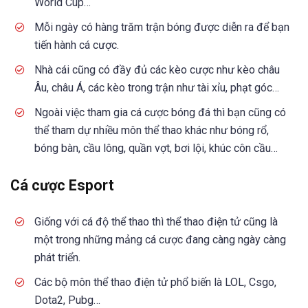
World Cup…
Mỗi ngày có hàng trăm trận bóng được diễn ra để bạn
tiến hành cá cược.
Nhà cái cũng có đầy đủ các kèo cược như kèo châu
Âu, châu Á, các kèo trong trận như tài xỉu, phạt góc…
Ngoài việc tham gia cá cược bóng đá thì bạn cũng có
thể tham dự nhiều môn thể thao khác như bóng rổ,
bóng bàn, cầu lông, quần vợt, bơi lội, khúc côn cầu…
Cá cược Esport
Giống với cá độ thể thao thì thể thao điện tử cũng là
một trong những mảng cá cược đang càng ngày càng
phát triển.
Các bộ môn thể thao điện tử phổ biến là LOL, Csgo,
Dota2, Pubg…