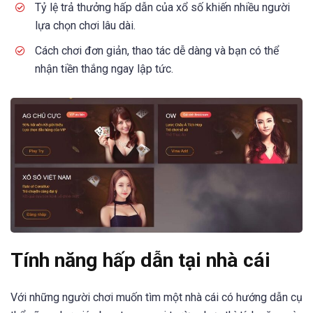
Tỷ lệ trả thưởng hấp dẫn của xổ số khiến nhiều người
lựa chọn chơi lâu dài.
Cách chơi đơn giản, thao tác dễ dàng và bạn có thể
nhận tiền thắng ngay lập tức.
Tính năng hấp dẫn tại nhà cái
Với những người chơi muốn tìm một nhà cái có hướng dẫn cụ