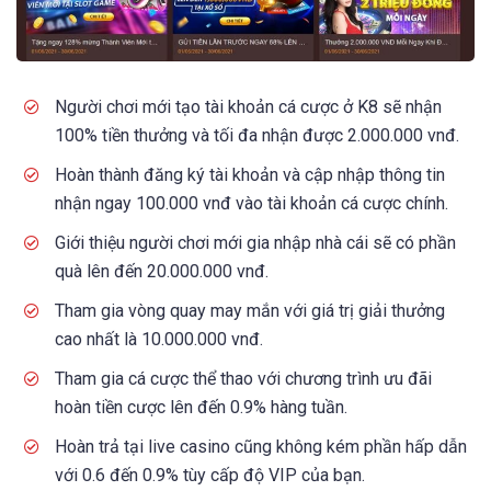
Người chơi mới tạo tài khoản cá cược ở K8 sẽ nhận
100% tiền thưởng và tối đa nhận được 2.000.000 vnđ.
Hoàn thành đăng ký tài khoản và cập nhập thông tin
nhận ngay 100.000 vnđ vào tài khoản cá cược chính.
Giới thiệu người chơi mới gia nhập nhà cái sẽ có phần
quà lên đến 20.000.000 vnđ.
Tham gia vòng quay may mắn với giá trị giải thưởng
cao nhất là 10.000.000 vnđ.
Tham gia cá cược thể thao với chương trình ưu đãi
hoàn tiền cược lên đến 0.9% hàng tuần.
Hoàn trả tại live casino cũng không kém phần hấp dẫn
với 0.6 đến 0.9% tùy cấp độ VIP của bạn.