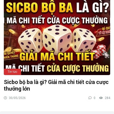
Tin tức
Sicbo bộ ba là gì? Giải mã chi tiết cửa cược
thưởng lớn
30/05/2026
0
284