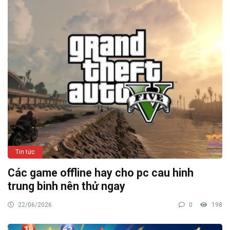
Tin tức
Các game offline hay cho pc cau hinh
trung binh nên thử ngay
22/06/2026
0
198