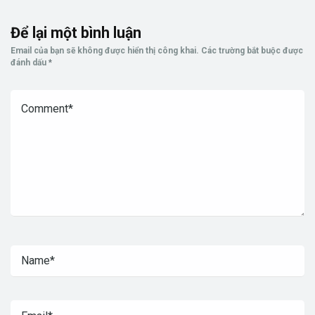
Để lại một bình luận
Email của bạn sẽ không được hiển thị công khai.
Các trường bắt buộc được
đánh dấu
*