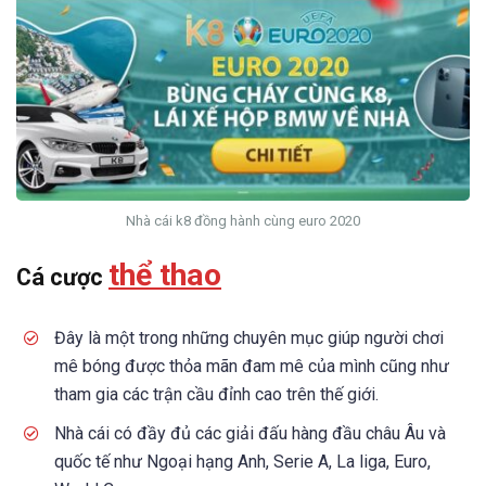
Nhà cái k8 đồng hành cùng euro 2020
thể thao
Cá cược
Đây là một trong những chuyên mục giúp người chơi
mê bóng được thỏa mãn đam mê của mình cũng như
tham gia các trận cầu đỉnh cao trên thế giới.
Nhà cái có đầy đủ các giải đấu hàng đầu châu Âu và
quốc tế như Ngoại hạng Anh, Serie A, La liga, Euro,