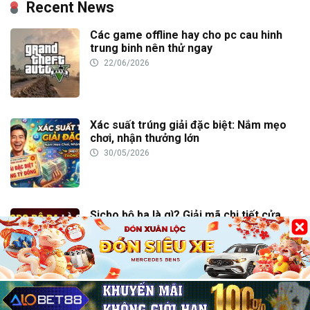
Recent News
Các game offline hay cho pc cau hinh
trung binh nên thử ngay
22/06/2026
Xác suất trúng giải đặc biệt: Nắm mẹo
chơi, nhận thưởng lớn
30/05/2026
Sicbo bộ ba là gì? Giải mã chi tiết cửa
cược thưởng lớn
30/05/2026
House edge Baccarat là gì? Hiểu rõ lợi