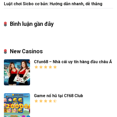
Luật chơi Sicbo cơ bản: Hướng dẫn nhanh, dễ thắng
Bình luận gần đây
New Casinos
Cfun68 – Nhà cái uy tín hàng đầu châu Á
Game nổ hũ tại Cf68 Club