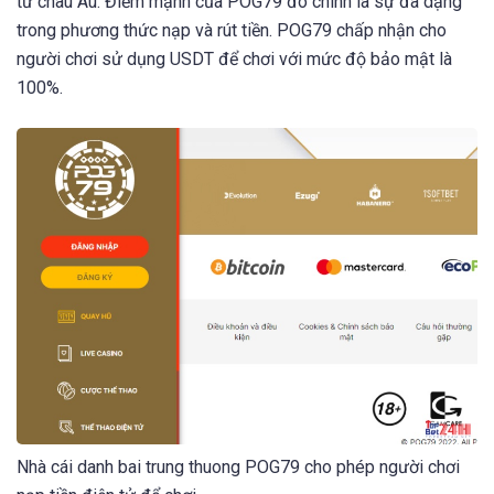
từ châu Âu. Điểm mạnh của POG79 đó chính là sự đa dạng
trong phương thức nạp và rút tiền. POG79 chấp nhận cho
người chơi sử dụng USDT để chơi với mức độ bảo mật là
100%.
Nhà cái danh bai trung thuong POG79 cho phép người chơi