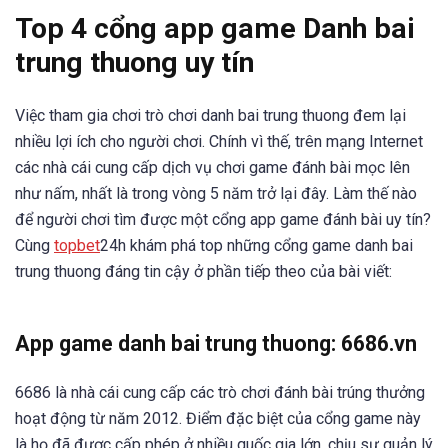
Top 4 cổng app game Danh bai
trung thuong uy tín
Việc tham gia chơi trò chơi danh bai trung thuong đem lại
nhiều lợi ích cho người chơi. Chính vì thế, trên mạng Internet
các nhà cái cung cấp dịch vụ chơi game đánh bài mọc lên
như nấm, nhất là trong vòng 5 năm trở lại đây. Làm thế nào
để người chơi tìm được một cổng app game đánh bài uy tín?
Cùng
topbet
24h khám phá top những cổng game danh bai
trung thuong đáng tin cậy ở phần tiếp theo của bài viết:
App game danh bai trung thuong: 6686.vn
6686 là nhà cái cung cấp các trò chơi đánh bài trúng thưởng
hoạt động từ năm 2012. Điểm đặc biệt của cổng game này
là họ đã được cấp phép ở nhiều quốc gia lớn, chịu sự quản lý