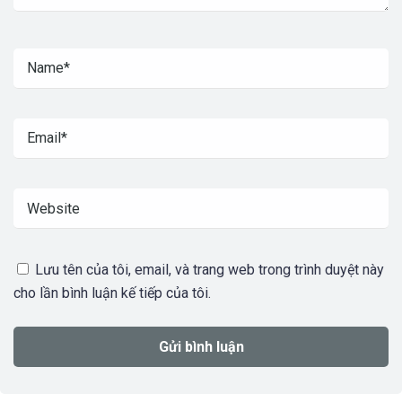
Lưu tên của tôi, email, và trang web trong trình duyệt này
cho lần bình luận kế tiếp của tôi.