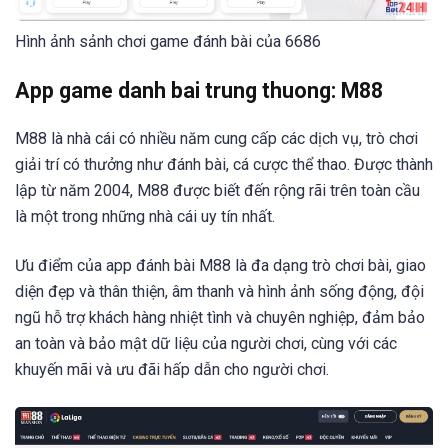
Hình ảnh sảnh chơi game đánh bài của 6686
App game danh bai trung thuong: M88
M88 là nhà cái có nhiều năm cung cấp các dịch vụ, trò chơi
giải trí có thưởng như đánh bài, cá cược thể thao. Được thành
lập từ năm 2004, M88 được biết đến rộng rãi trên toàn cầu
là một trong những nhà cái uy tín nhất.
Ưu điểm của app đánh bài M88 là đa dạng trò chơi bài, giao
diện đẹp và thân thiện, âm thanh và hình ảnh sống động, đội
ngũ hỗ trợ khách hàng nhiệt tình và chuyên nghiệp, đảm bảo
an toàn và bảo mật dữ liệu của người chơi, cùng với các
khuyến mãi và ưu đãi hấp dẫn cho người chơi.