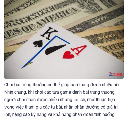
Chơi bài trúng thưởng có thể giúp bạn trúng được nhiều tiền
Nhìn chung, khi chơi các tựa game danh bai trung thuong,
người chơi nhận được nhiều những lợi ích, như thuận tiện
trong việc tham gia các tụ bài, nhận phần thưởng có giá trị
lớn, nâng cao kỹ năng và khả năng phán đoán tình huống…