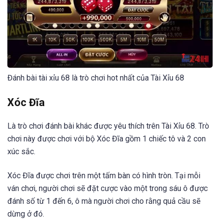
Đánh bài tài xỉu 68 là trò chơi hot nhất của Tài Xỉu 68
Xóc Đĩa
Là trò chơi đánh bài khác được yêu thích trên Tài Xỉu 68. Trò
chơi này được chơi với bộ Xóc Đĩa gồm 1 chiếc tô và 2 con
xúc sắc.
Xóc Đĩa được chơi trên một tấm bàn có hình tròn. Tại mỗi
ván chơi, người chơi sẽ đặt cược vào một trong sáu ô được
đánh số từ 1 đến 6, ô mà người chơi cho rằng quả cầu sẽ
dừng ở đó.