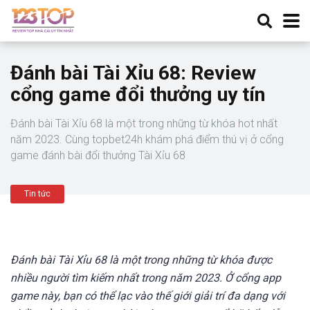
Đánh bài Tài Xỉu 68: Review
cổng game đổi thưởng uy tín
Đánh bài Tài Xỉu 68 là một trong những từ khóa hot nhất
năm 2023. Cùng topbet24h khám phá điểm thú vị ở cổng
game đánh bài đổi thưởng Tài Xỉu 68
Tin tức
Đánh bài Tài Xỉu 68 là một trong những từ khóa được
nhiều người tìm kiếm nhất trong năm 2023. Ở cổng app
game này, bạn có thể lạc vào thế giới giải trí đa dạng với