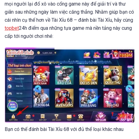
mọi người lại đổ xô vào cổng game này để giải trí và thư
giãn sau những ngày làm việc căng thẳng. Nhằm giúp bạn có
cái nhìn cụ thể hơn về Tài Xỉu 68 – đánh bài Tài Xỉu, hãy cùng
topbet
24h điểm qua những tựa game mà nền tảng này cung
cấp tới người chơi nhé:
Bạn có thể đánh bài Tài Xỉu 68 với đủ thể loại khác nhau