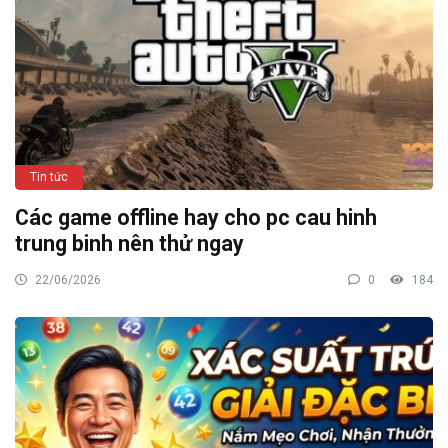
Tin tức
Các game offline hay cho pc cau hinh
trung binh nên thử ngay
22/06/2026
0
184