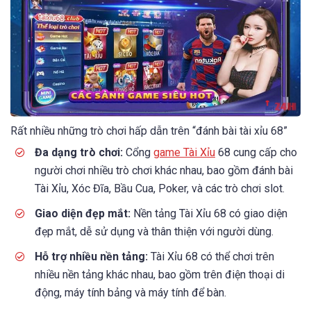
Rất nhiều những trò chơi hấp dẫn trên “đánh bài tài xỉu 68”
Đa dạng trò chơi:
Cổng
game Tài Xỉu
68 cung cấp cho
người chơi nhiều trò chơi khác nhau, bao gồm đánh bài
Tài Xỉu, Xóc Đĩa, Bầu Cua, Poker, và các trò chơi slot.
Giao diện đẹp mắt:
Nền tảng Tài Xỉu 68 có giao diện
đẹp mắt, dễ sử dụng và thân thiện với người dùng.
Hỗ trợ nhiều nền tảng:
Tài Xỉu 68 có thể chơi trên
nhiều nền tảng khác nhau, bao gồm trên điện thoại di
động, máy tính bảng và máy tính để bàn.