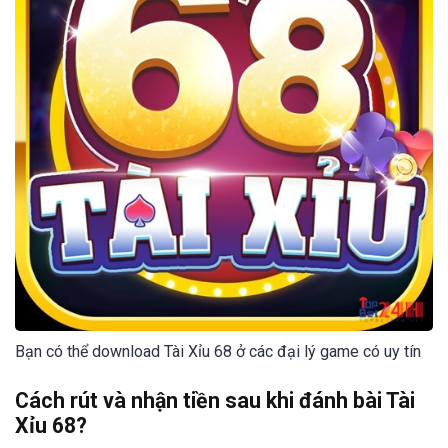
Bạn có thể download Tài Xỉu 68 ở các đại lý game có uy tín
Cách rút và nhận tiền sau khi đánh bài Tài
Xỉu 68?