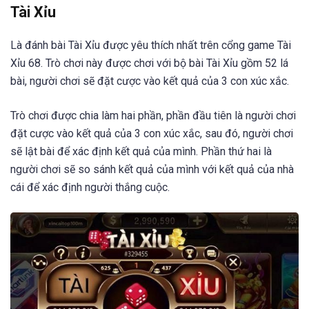
Tài Xỉu
Là đánh bài Tài Xỉu được yêu thích nhất trên cổng game Tài
Xỉu 68. Trò chơi này được chơi với bộ bài Tài Xỉu gồm 52 lá
bài, người chơi sẽ đặt cược vào kết quả của 3 con xúc xắc.
Trò chơi được chia làm hai phần, phần đầu tiên là người chơi
đặt cược vào kết quả của 3 con xúc xắc, sau đó, người chơi
sẽ lật bài để xác định kết quả của mình. Phần thứ hai là
người chơi sẽ so sánh kết quả của mình với kết quả của nhà
cái để xác định người thắng cuộc.