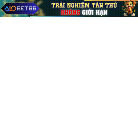
Game nổ hũ tại Cf68 Club
Lô Đề Xổ Số tại Cf68
Game bài đổi thưởng tại Cf68
Cf68 đang cung cấp những game bài, game cá cược,
lô đề xổ số cho hàng chục ngàn người sử dụng trên cả
nước.