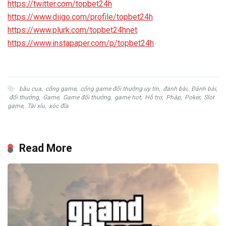
https://twitter.com/topbet24h
https://www.diigo.com/profile/topbet24h
https://www.plurk.com/topbet24hnet
https://www.instapaper.com/p/topbet24h
bầu cua
,
cổng game
,
cổng game đổi thưởng uy tín
,
đánh bài
,
Đánh bài
,
đổi thưởng
,
Game
,
Game đổi thưởng
,
game hot
,
Hỗ trợ
,
Pháp
,
Poker
,
Slot
game
,
Tài xỉu
,
xóc đĩa
Read More