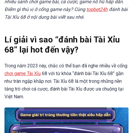
nhiều sảnh chơi game bài, cá cược, game nổ hũ hấp dẫn.
Điểm gì thú vị ở cổng game này? Cùng
topbet24h
đánh bài
Tài Xỉu 68 ở nội dung bài viết sau nhé.
Lí giải vì sao “đánh bài Tài Xỉu
68” lại hot đến vậy?
Trong năm 2023 này, chắc có thể bạn đã nghe nhiều về cổng
chơi game Tài Xỉu
68 với từ khóa “đánh bài Tài Xỉu 68” gần
như tràn ngập khắp nơi. Tài Xỉu 68 là một trong những nền
tảng trò chơi cá cược, đánh bài Tài Xỉu được ưa chuộng tại
Việt Nam.