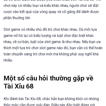
chơi này có nhiều loại và kiểu khác nhau, người chơi sẽ đặt
cược vào kết quả của vòng quay và cố gắng để dành được
phần thưởng lớn.
Slot game có nhiều chủ đề trò chơi khác nhau. Dù mỗi tựa
game nổ hũ lại có biểu tượng và luật chơi đặc biệt khác
nhau, về cơ bản, luật của slot game là như nhau. Nếu bạn ưa
thích một tựa trò chơi slot game nào đó, bạn vẫn có thể hoàn
toàn chuyển sang trò chơi mới mà không phải suy nghĩ khá
nhiều.
Một số câu hỏi thường gặp về
Tài Xỉu 68
Khi đánh bài Tài Xỉu 68, chắc hẳn bạn không khỏi có những
thắc mắc cần được giải đáp. Điều này đặc biệt đúng với