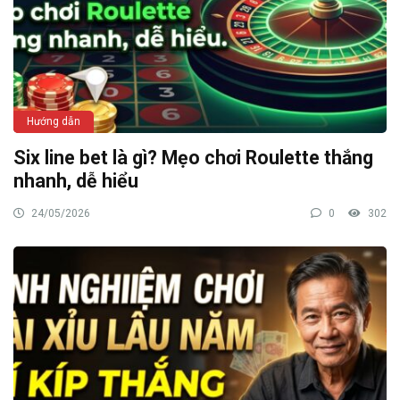
Hướng dẫn
Six line bet là gì? Mẹo chơi Roulette thắng
nhanh, dễ hiểu
24/05/2026
0
302