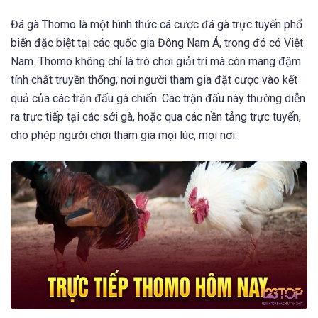
Đá gà Thomo là một hình thức cá cược đá gà trực tuyến phổ
biến đặc biệt tại các quốc gia Đông Nam Á, trong đó có Việt
Nam. Thomo không chỉ là trò chơi giải trí mà còn mang đậm
tính chất truyền thống, nơi người tham gia đặt cược vào kết
quả của các trận đấu gà chiến. Các trận đấu này thường diễn
ra trực tiếp tại các sới gà, hoặc qua các nền tảng trực tuyến,
cho phép người chơi tham gia mọi lúc, mọi nơi.