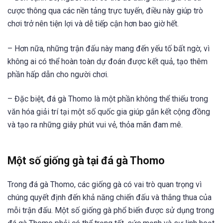
cược thông qua các nền tảng trực tuyến, điều này giúp trò
chơi trở nên tiện lợi và dễ tiếp cận hơn bao giờ hết.
– Hơn nữa, những trận đấu này mang đến yếu tố bất ngờ, vì
không ai có thể hoàn toàn dự đoán được kết quả, tạo thêm
phần hấp dẫn cho người chơi.
– Đặc biệt, đá gà Thomo là một phần không thể thiếu trong
văn hóa giải trí tại một số quốc gia giúp gắn kết cộng đồng
và tạo ra những giây phút vui vẻ, thỏa mãn đam mê.
Một số giống gà tại đá gà Thomo
Trong đá gà Thomo, các giống gà có vai trò quan trọng vì
chúng quyết định đến khả năng chiến đấu và thắng thua của
mỗi trận đấu. Một số giống gà phổ biến được sử dụng trong