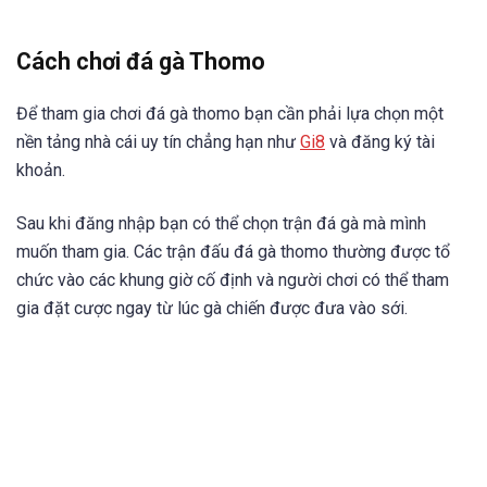
Cách chơi đá gà Thomo
Để tham gia chơi đá gà thomo bạn cần phải lựa chọn một
nền tảng nhà cái uy tín chẳng hạn như
Gi8
và đăng ký tài
khoản.
Sau khi đăng nhập bạn có thể chọn trận đá gà mà mình
muốn tham gia. Các trận đấu đá gà thomo thường được tổ
chức vào các khung giờ cố định và người chơi có thể tham
gia đặt cược ngay từ lúc gà chiến được đưa vào sới.