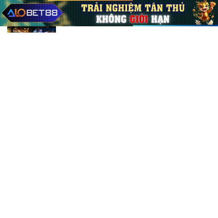
Typhu88
Recent News
Các game offline hay cho pc cau hinh
trung binh nên thử ngay
22/06/2026
Xác suất trúng giải đặc biệt: Nắm mẹo
chơi, nhận thưởng lớn
30/05/2026