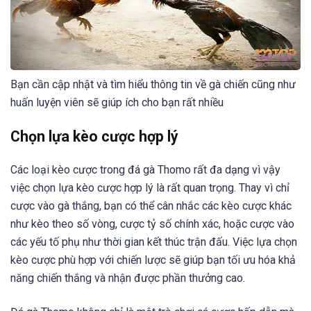
Bạn cần cập nhật và tìm hiểu thông tin về gà chiến cũng như
huấn luyện viên sẽ giúp ích cho bạn rất nhiều
Chọn lựa kèo cược hợp lý
Các loại kèo cược trong đá gà Thomo rất đa dạng vì vậy
việc chọn lựa kèo cược hợp lý là rất quan trọng. Thay vì chỉ
cược vào gà thắng, bạn có thể cân nhắc các kèo cược khác
như kèo theo số vòng, cược tỷ số chính xác, hoặc cược vào
các yếu tố phụ như thời gian kết thúc trận đấu. Việc lựa chọn
kèo cược phù hợp với chiến lược sẽ giúp bạn tối ưu hóa khả
năng chiến thắng và nhận được phần thưởng cao.