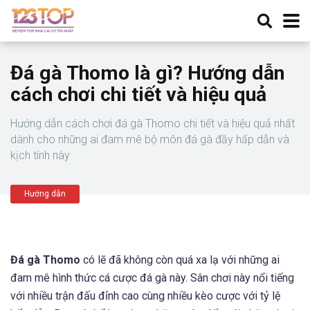
Đá gà Thomo là gì? Hướng dẫn
cách chơi chi tiết và hiệu quả
Hướng dẫn cách chơi đá gà Thomo chi tiết và hiệu quả nhất
dành cho những ai đam mê bộ môn đá gà đầy hấp dẫn và
kịch tính này
Hướng dẫn
Đá gà Thomo
có lẽ đã không còn quá xa lạ với những ai
đam mê hình thức cá cược đá gà này. Sân chơi này nổi tiếng
với nhiều trận đấu đỉnh cao cùng nhiều kèo cược với tỷ lệ