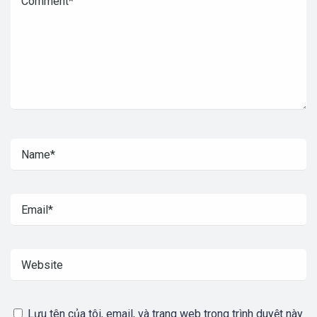
Lưu tên của tôi, email, và trang web trong trình duyệt này