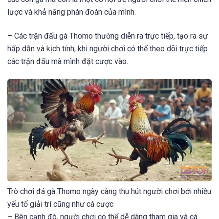
lược và khả năng phán đoán của mình.
– Các trận đấu gà Thomo thường diễn ra trực tiếp, tạo ra sự
hấp dẫn và kịch tính, khi người chơi có thể theo dõi trực tiếp
các trận đấu mà mình đặt cược vào.
Trò chơi đá gà Thomo ngày càng thu hút người chơi bởi nhiều
yếu tố giải trí cũng như cá cược
– Bên cạnh đó, người chơi có thể dễ dàng tham gia và cá