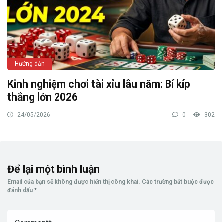
Hướng dẫn
Kinh nghiệm chơi tài xỉu lâu năm: Bí kíp
thắng lớn 2026
24/05/2026
0
302
Để lại một bình luận
Email của bạn sẽ không được hiển thị công khai.
Các trường bắt buộc được
đánh dấu
*