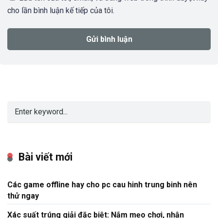
cho lần bình luận kế tiếp của tôi.
Bài viết mới
Các game offline hay cho pc cau hinh trung binh nên
thử ngay
Xác suất trúng giải đặc biệt: Nắm mẹo chơi, nhận