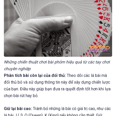
Những chiến thuật chơi bài phỏm hiệu quả từ các tay chơi
chuyên nghiệp
Phân tích bài còn lại của đối thủ:
Theo dõi các lá bài mà
đối thủ bỏ và sử dụng thông tin này để xây dựng chiến lược
của bạn. Điều này giúp bạn đưa ra quyết định tốt hơn khi lựa
chọn bài rút hay bỏ.
Giữ lại bài cao:
Tránh bỏ những lá bài có giá trị cao, như các
lá bài J (J), Q (Queen), K (King) nếu không cần thiết. Giữ