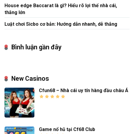
House edge Baccarat là gì? Hiểu rõ lợi thế nhà cái,
thắng lớn
Luật chơi Sicbo cơ bản: Hướng dẫn nhanh, dễ thắng
Bình luận gần đây
New Casinos
Cfun68 – Nhà cái uy tín hàng đầu châu Á
Game nổ hũ tại Cf68 Club