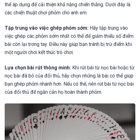
thể áp dụng để cải thiện khả năng chiến thắng. Dưới đây là
các chiến thuật chơi phỏm cho anh em:
Tập trung vào việc ghép phỏm sớm:
Hãy tập trung vào
việc ghép các phỏm sớm nhất có thể để giảm thiểu số điểm
bài còn lại trong tay. Điều này giúp bạn tránh bị trừ điểm khi
một người chơi kết thúc trò chơi.
Lựa chọn bài rút thông minh:
Khi rút bài từ nọc bài hoặc từ
nọc bài đã bỏ của đối thủ, hãy chọn những lá bài có thể giúp
bạn ghép phỏm nhanh hơn. Nếu có thể, nên rút bài từ nọc bài
của đối thủ để ngăn cản họ hoàn thành phỏm.