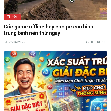
Tin tức
Các game offline hay cho pc cau hinh
trung binh nên thử ngay
22/06/2026
0
186