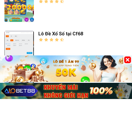
Lô Đề Xổ Số tại Cf68
Game bài đổi thưởng tại Cf68
Cf68 đang cung cấp những game bài, game cá cược,
lô đề xổ số cho hàng chục ngàn người sử dụng trên cả
nước.
Typhu88