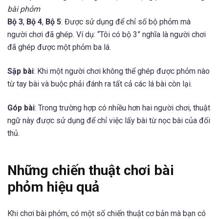
bài phỏm
Bộ 3
,
Bộ 4
,
Bộ 5
: Được sử dụng để chỉ số bộ phỏm mà
người chơi đã ghép. Ví dụ: “Tôi có bộ 3” nghĩa là người chơi
đã ghép được một phỏm ba lá.
Sập bài
: Khi một người chơi không thể ghép được phỏm nào
từ tay bài và buộc phải đánh ra tất cả các lá bài còn lại.
Góp bài
: Trong trường hợp có nhiều hơn hai người chơi, thuật
ngữ này được sử dụng để chỉ việc lấy bài từ nọc bài của đối
thủ.
Những chiến thuật chơi bài
phỏm hiệu quả
Khi chơi bài phỏm, có một số chiến thuật cơ bản mà bạn có