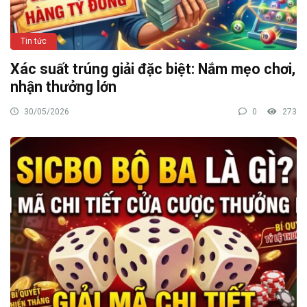
Tin tức
Xác suất trúng giải đặc biệt: Nắm mẹo chơi,
nhận thưởng lớn
30/05/2026
0
273