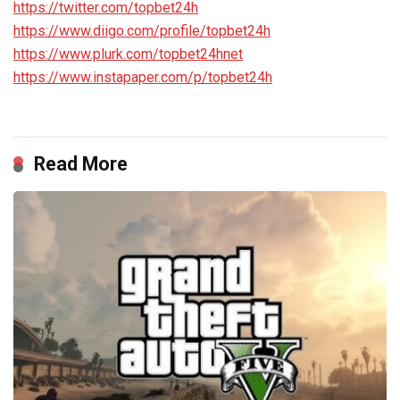
https://twitter.com/topbet24h
https://www.diigo.com/profile/topbet24h
https://www.plurk.com/topbet24hnet
https://www.instapaper.com/p/topbet24h
Read More